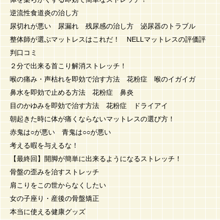
逆流性食道炎の治し方
尿切れが悪い 尿漏れ 残尿感の治し方 泌尿器のトラブル
整体師が選ぶマットレスはこれだ！ NELLマットレスの評価評
判口コミ
２分で出来る首こり解消ストレッチ！
喉の痛み・声枯れを即効で治す方法 花粉症 喉のイガイガ
鼻水を即効で止める方法 花粉症 鼻炎
目のかゆみを即効で治す方法 花粉症 ドライアイ
朝起きた時に体が痛くならないマットレスの選び方！
赤鬼は○が悪い 青鬼は○○が悪い
考える暇を与えるな！
【最終回】開脚が簡単に出来るようになるストレッチ！
骨盤の歪みを治すストレッチ
肩こりをこの世からなくしたい
女の子座り・産後の骨盤矯正
本当に使える健康グッズ