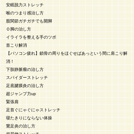
安眠脱力ストレッチ
喉のつまり感治し方
股関節ガチガチでも開脚
Ｏ脚の治し方
イライラを整える手のツボ
首こり解消
【パソコン疲れ】鎖骨の周りをほぐせばあっという間に肩こり解
消！
下肢静脈瘤の治し方
スパイダーストレッチ
足底腱膜炎の治し方
超ジャンプ力up
緊張肩
足首ぐにゃぐにゃストレッチ
寝たきりにならない体操
鵞足炎の治し方
超屈伸ストレッチ