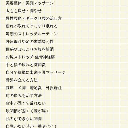
美容整体・美顔マッサージ
太もも痩せ・脚やせ
慢性腰痛・ギックリ腰の治し方
疲れが取れてぐっすり眠れる
毎朝のストレッチルーティン
外反母趾や足の末端冷え性
便秘やぽっこりお腹を解消
お尻ストレッチ 坐骨神経痛
手と指の疲れと腱鞘炎
自分で簡単に出来る耳マッサージ
骨盤を立てる方法
膝痛 Ｘ脚 鵞足炎 外反母趾
肘の痛みを治す方法
背中が固くて反れない
股関節が固くて膝が浮く
脱力ができない開脚
自覚がない時が一番ヤバイ！