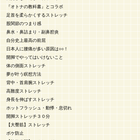
『オトナの教科書』とコラボ
足首を柔らかくするストレッチ
股関節のつまり感
鼻水・鼻詰まり・副鼻腔炎
自分史上最高の前屈
日本人に腰痛が多い原因は○○！
開脚でやってはいけないこと
体の側面ストレッチ
夢が叶う瞑想方法
背中・首肩腕ストレッチ
高難度ストレッチ
身長を伸ばすストレッチ
ホットフラッシュ・動悸・息切れ
開脚ストレッチ３０分
【大臀筋】ストレッチ
ボケ防止