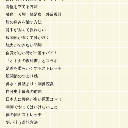
骨盤を立てる方法
膝痛 Ｘ脚 鵞足炎 外反母趾
肘の痛みを治す方法
背中が固くて反れない
股関節が固くて膝が浮く
脱力ができない開脚
自覚がない時が一番ヤバイ！
『オトナの教科書』とコラボ
足首を柔らかくするストレッチ
股関節のつまり感
鼻水・鼻詰まり・副鼻腔炎
自分史上最高の前屈
日本人に腰痛が多い原因は○○！
開脚でやってはいけないこと
体の側面ストレッチ
夢が叶う瞑想方法