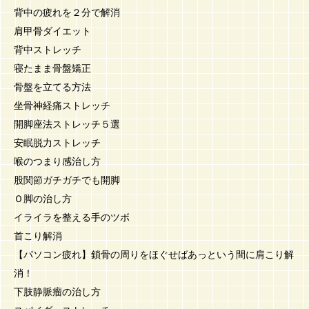
背中の疲れを２分で解消
肩甲骨ダイエット
背中ストレッチ
寝たまま骨盤矯正
骨盤を立てる方法
坐骨神経痛ストレッチ
開脚座法ストレッチ５選
安眠脱力ストレッチ
喉のつまり感治し方
股関節ガチガチでも開脚
Ｏ脚の治し方
イライラを整える手のツボ
首こり解消
【パソコン疲れ】鎖骨の周りをほぐせばあっという間に肩こり解
消！
下肢静脈瘤の治し方