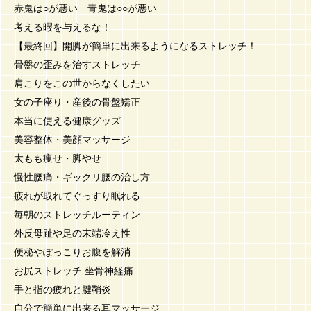
赤鬼は○が悪い 青鬼は○○が悪い
考える暇を与えるな！
【最終回】開脚が簡単に出来るようになるストレッチ！
骨盤の歪みを治すストレッチ
肩こりをこの世からなくしたい
女の子座り・産後の骨盤矯正
本当に使える健康グッズ
美容整体・美顔マッサージ
太もも痩せ・脚やせ
慢性腰痛・ギックリ腰の治し方
疲れが取れてぐっすり眠れる
毎朝のストレッチルーティン
外反母趾や足の末端冷え性
便秘やぽっこりお腹を解消
お尻ストレッチ 坐骨神経痛
手と指の疲れと腱鞘炎
自分で簡単に出来る耳マッサージ