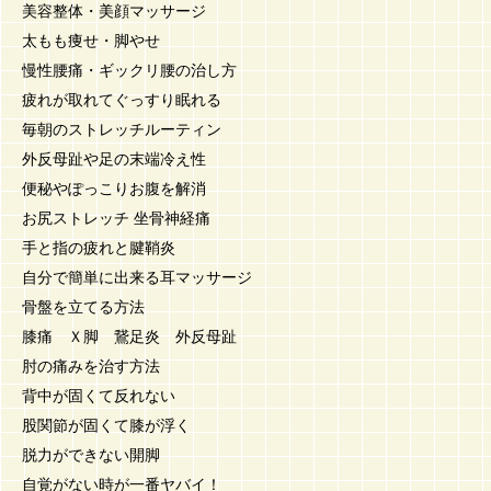
美容整体・美顔マッサージ
太もも痩せ・脚やせ
慢性腰痛・ギックリ腰の治し方
疲れが取れてぐっすり眠れる
毎朝のストレッチルーティン
外反母趾や足の末端冷え性
便秘やぽっこりお腹を解消
お尻ストレッチ 坐骨神経痛
手と指の疲れと腱鞘炎
自分で簡単に出来る耳マッサージ
骨盤を立てる方法
膝痛 Ｘ脚 鵞足炎 外反母趾
肘の痛みを治す方法
背中が固くて反れない
股関節が固くて膝が浮く
脱力ができない開脚
自覚がない時が一番ヤバイ！