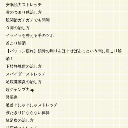
安眠脱力ストレッチ
喉のつまり感治し方
股関節ガチガチでも開脚
Ｏ脚の治し方
イライラを整える手のツボ
首こり解消
【パソコン疲れ】鎖骨の周りをほぐせばあっという間に肩こり解
消！
下肢静脈瘤の治し方
スパイダーストレッチ
足底腱膜炎の治し方
超ジャンプ力up
緊張肩
足首ぐにゃぐにゃストレッチ
寝たきりにならない体操
鵞足炎の治し方
超屈伸ストレッチ