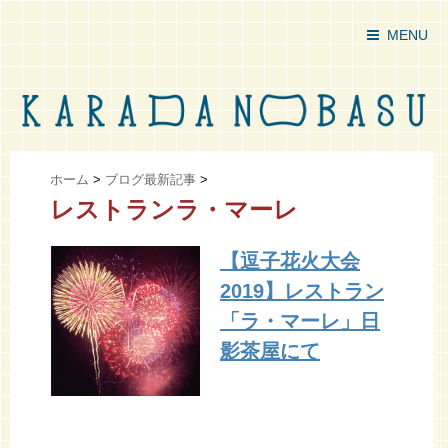
MENU
ホーム
>
ブログ最新記事
>
レストランラ・マーレ
【逗子花火大会
2019】レストラン
「ラ・マーレ」日
影茶屋にて