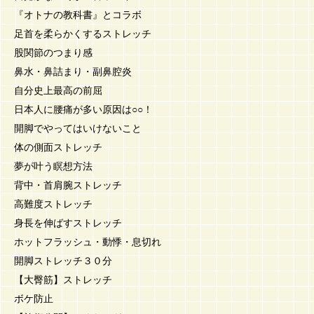
『オトナの教科書』とコラボ
足首を柔らかくするストレッチ
股関節のつまり感
鼻水・鼻詰まり・副鼻腔炎
自分史上最高の前屈
日本人に腰痛が多い原因は○○！
開脚でやってはいけないこと
体の側面ストレッチ
夢が叶う瞑想方法
背中・首肩腕ストレッチ
高難度ストレッチ
身長を伸ばすストレッチ
ホットフラッシュ・動悸・息切れ
開脚ストレッチ３０分
【大臀筋】ストレッチ
ボケ防止