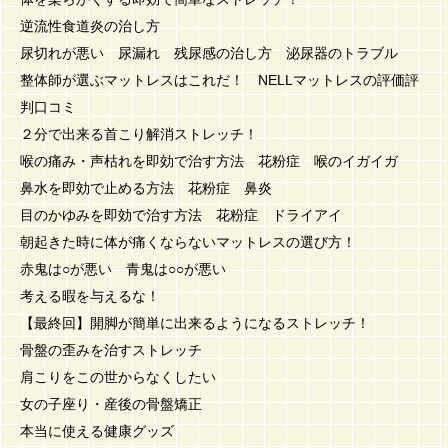
逆流性食道炎の治し方
尿切れが悪い 尿漏れ 残尿感の治し方 泌尿器のトラブル
整体師が選ぶマットレスはこれだ！ NELLマットレスの評価評
判口コミ
２分で出来る首こり解消ストレッチ！
喉の痛み・声枯れを即効で治す方法 花粉症 喉のイガイガ
鼻水を即効で止める方法 花粉症 鼻炎
目のかゆみを即効で治す方法 花粉症 ドライアイ
朝起きた時に体が痛くならないマットレスの選び方！
赤鬼は○が悪い 青鬼は○○が悪い
考える暇を与えるな！
【最終回】開脚が簡単に出来るようになるストレッチ！
骨盤の歪みを治すストレッチ
肩こりをこの世からなくしたい
女の子座り・産後の骨盤矯正
本当に使える健康グッズ