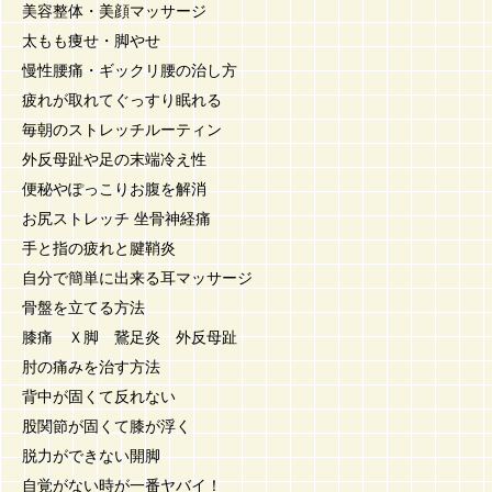
美容整体・美顔マッサージ
太もも痩せ・脚やせ
慢性腰痛・ギックリ腰の治し方
疲れが取れてぐっすり眠れる
毎朝のストレッチルーティン
外反母趾や足の末端冷え性
便秘やぽっこりお腹を解消
お尻ストレッチ 坐骨神経痛
手と指の疲れと腱鞘炎
自分で簡単に出来る耳マッサージ
骨盤を立てる方法
膝痛 Ｘ脚 鵞足炎 外反母趾
肘の痛みを治す方法
背中が固くて反れない
股関節が固くて膝が浮く
脱力ができない開脚
自覚がない時が一番ヤバイ！