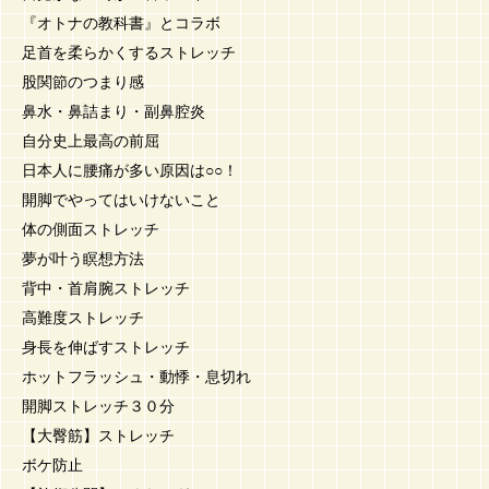
『オトナの教科書』とコラボ
足首を柔らかくするストレッチ
股関節のつまり感
鼻水・鼻詰まり・副鼻腔炎
自分史上最高の前屈
日本人に腰痛が多い原因は○○！
開脚でやってはいけないこと
体の側面ストレッチ
夢が叶う瞑想方法
背中・首肩腕ストレッチ
高難度ストレッチ
身長を伸ばすストレッチ
ホットフラッシュ・動悸・息切れ
開脚ストレッチ３０分
【大臀筋】ストレッチ
ボケ防止