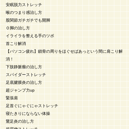
安眠脱力ストレッチ
喉のつまり感治し方
股関節ガチガチでも開脚
Ｏ脚の治し方
イライラを整える手のツボ
首こり解消
【パソコン疲れ】鎖骨の周りをほぐせばあっという間に肩こり解
消！
下肢静脈瘤の治し方
スパイダーストレッチ
足底腱膜炎の治し方
超ジャンプ力up
緊張肩
足首ぐにゃぐにゃストレッチ
寝たきりにならない体操
鵞足炎の治し方
超屈伸ストレッチ