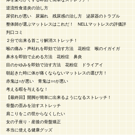
逆流性食道炎の治し方
尿切れが悪い 尿漏れ 残尿感の治し方 泌尿器のトラブル
整体師が選ぶマットレスはこれだ！ NELLマットレスの評価評
判口コミ
２分で出来る首こり解消ストレッチ！
喉の痛み・声枯れを即効で治す方法 花粉症 喉のイガイガ
鼻水を即効で止める方法 花粉症 鼻炎
目のかゆみを即効で治す方法 花粉症 ドライアイ
朝起きた時に体が痛くならないマットレスの選び方！
赤鬼は○が悪い 青鬼は○○が悪い
考える暇を与えるな！
【最終回】開脚が簡単に出来るようになるストレッチ！
骨盤の歪みを治すストレッチ
肩こりをこの世からなくしたい
女の子座り・産後の骨盤矯正
本当に使える健康グッズ