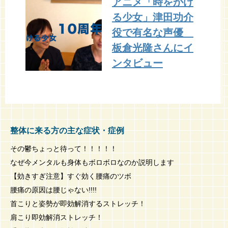
アニメ「時をかけ
る少女」津田功介
役で有名な声優
板倉光隆さんにイ
ンタビュー
整体に来る方の主な症状・症例
その鬱ちょっと待って！！！！！
なぜ今メンタルも身体もボロボロなのか説明します
【効きすぎ注意】すぐ効く腰痛のツボ
腰痛の原因は腰じゃない!!!!
首こりと姿勢が即効解消するストレッチ！
肩こり即効解消ストレッチ！