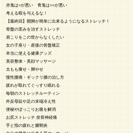
赤鬼は○が悪い 青鬼は○○が悪い
考える暇を与えるな！
【最終回】開脚が簡単に出来るようになるストレッチ！
骨盤の歪みを治すストレッチ
肩こりをこの世からなくしたい
女の子座り・産後の骨盤矯正
本当に使える健康グッズ
美容整体・美顔マッサージ
太もも痩せ・脚やせ
慢性腰痛・ギックリ腰の治し方
疲れが取れてぐっすり眠れる
毎朝のストレッチルーティン
外反母趾や足の末端冷え性
便秘やぽっこりお腹を解消
お尻ストレッチ 坐骨神経痛
手と指の疲れと腱鞘炎