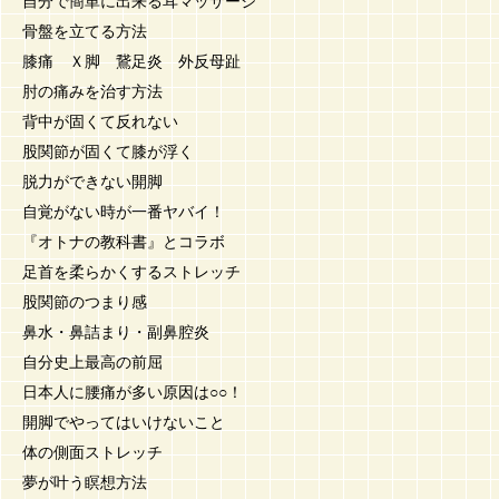
自分で簡単に出来る耳マッサージ
骨盤を立てる方法
膝痛 Ｘ脚 鵞足炎 外反母趾
肘の痛みを治す方法
背中が固くて反れない
股関節が固くて膝が浮く
脱力ができない開脚
自覚がない時が一番ヤバイ！
『オトナの教科書』とコラボ
足首を柔らかくするストレッチ
股関節のつまり感
鼻水・鼻詰まり・副鼻腔炎
自分史上最高の前屈
日本人に腰痛が多い原因は○○！
開脚でやってはいけないこと
体の側面ストレッチ
夢が叶う瞑想方法