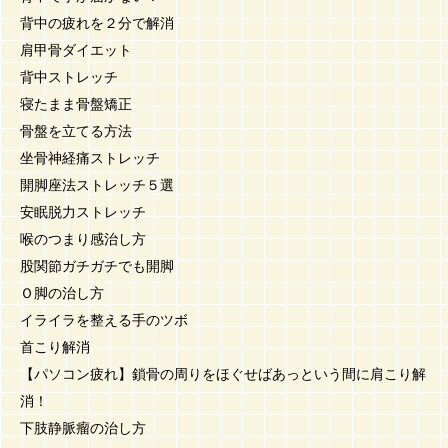
背中の疲れを２分で解消
肩甲骨ダイエット
背中ストレッチ
寝たまま骨盤矯正
骨盤を立てる方法
坐骨神経痛ストレッチ
開脚座法ストレッチ５選
安眠脱力ストレッチ
喉のつまり感治し方
股関節ガチガチでも開脚
Ｏ脚の治し方
イライラを整える手のツボ
首こり解消
【パソコン疲れ】鎖骨の周りをほぐせばあっという間に肩こり解
消！
下肢静脈瘤の治し方