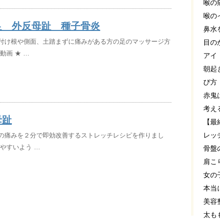
喉の
喉の
足 外反母趾 種子骨炎
鼻水
付け根や側面、土踏まずに痛みがある方の足のマッサージ方
目の
動画 ★ …
アイ
朝起
び方
赤鬼
考え
母趾
【最
レッ
の痛みを２分で即効改善するストレッチレシピを作りまし
めやすいよう …
骨盤
肩こ
女の
本当
美容
太も