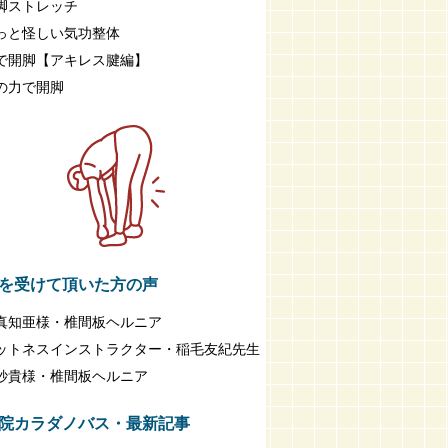
脚ストレッチ
っと怪しい気功整体
で開脚【アキレス腱編】
の力で開脚
を受けて頂いた方の声
真知亜様・椎間板ヘルニア
ットネスインストラクター・稲毛友紀先生
紗貴様・椎間板ヘルニア
院カラダノバス・最新記事