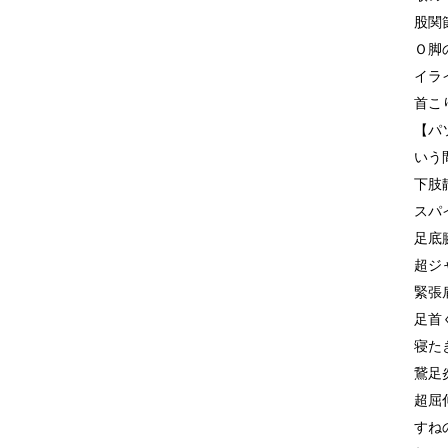
股関
Ｏ脚
イラ
首こ
【パ
いう
下肢
スパ
足底
超ジ
緊張
足首
寝た
鵞足
超屈
すね