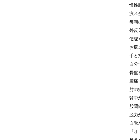
慢性
疲れ
毎朝
外反
便秘
お尻
手と
自分
骨盤
膝痛
肘の
背中
股関
脱力
自覚
『オ