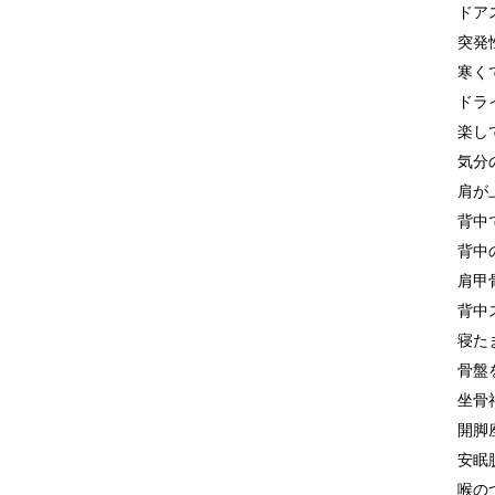
ドア
突発
寒く
ドラ
楽し
気分
肩が
背中
背中
肩甲
背中
寝た
骨盤
坐骨
開脚
安眠
喉の