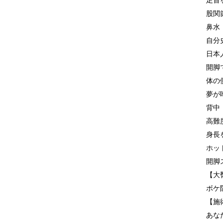
足首
股関
鼻水
自分
日本
開脚
体の
夢が
背中
高難
身長
ホッ
開脚
【大
ボケ
【施
あな