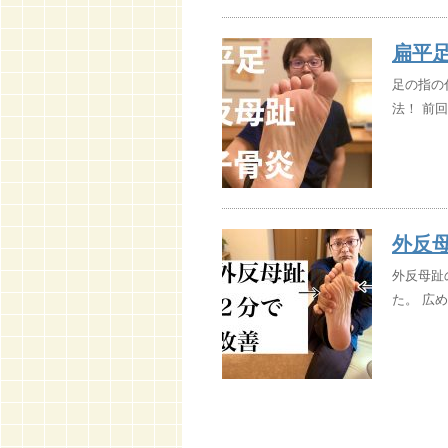
扁平
足の指の
法！ 前回
外反
外反母趾
た。 広