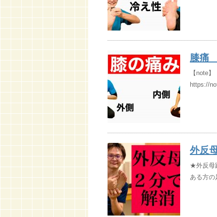
膝痛
【not
https://n
外反
★外反母
ある方の