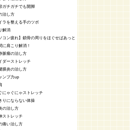
節ガチガチでも開脚
の治し方
イラを整える手のツボ
り解消
ソコン疲れ】鎖骨の周りをほぐせばあっと
間に肩こり解消！
静脈瘤の治し方
イダーストレッチ
腱膜炎の治し方
ャンプ力up
肩
ぐにゃぐにゃストレッチ
きりにならない体操
炎の治し方
伸ストレッチ
の痛い治し方