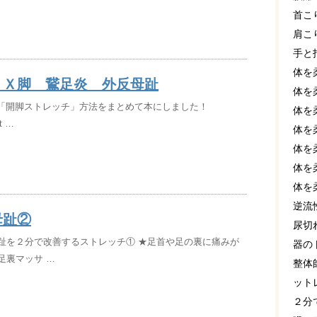
首こ
肩こ
手と
体を
 Ｘ脚 鵞足炎 外反母趾
体を
e】「開脚ストレッチ」方法をまとめて本にしました！
体を
ot …
体を
体を
体を
体を
逆流
母趾②
尿切
趾を２分で改善するストレッチ① ★足首や足の裏に痛みが
器の
足裏マッサ …
整体
ット
２分