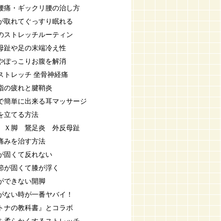
腰痛・ギックリ腰の治し方
が取れてぐっすり眠れる
のストレッチルーティン
母趾や足の末端冷え性
やぽっこりお腹を解消
ストレッチ 坐骨神経痛
指の疲れと腱鞘炎
で簡単に出来る耳マッサージ
を立てる方法
 Ｘ脚 鵞足炎 外反母趾
痛みを治す方法
が固くて反れない
節が固くて膝が浮く
ができない開脚
がない時が一番ヤバイ！
トナの教科書』とコラボ