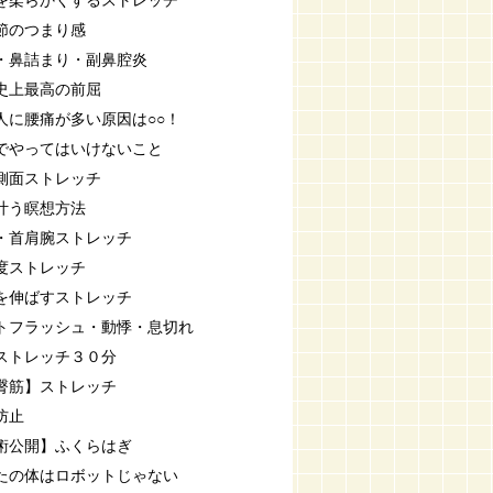
を柔らかくするストレッチ
節のつまり感
・鼻詰まり・副鼻腔炎
史上最高の前屈
人に腰痛が多い原因は○○！
でやってはいけないこと
側面ストレッチ
叶う瞑想方法
・首肩腕ストレッチ
度ストレッチ
を伸ばすストレッチ
トフラッシュ・動悸・息切れ
ストレッチ３０分
臀筋】ストレッチ
防止
術公開】ふくらはぎ
たの体はロボットじゃない