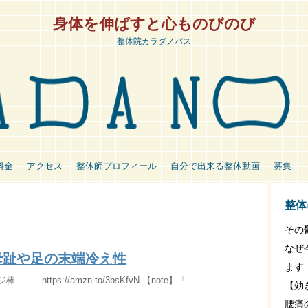
身体を伸ばすと心ものびのび
整体院カラダノバス
料金
アクセス
整体師プロフィール
自分で出来る整体動画
募集
整体
その
なぜ
母趾や足の末端冷え性
ます
 https://amzn.to/3bsKfvN 【note】「 …
【効
腰痛の