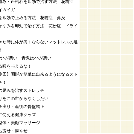
痛み・声枯れを即効で治す方法 花粉症
イガイガ
を即効で止める方法 花粉症 鼻炎
かゆみを即効で治す方法 花粉症 ドライ
きた時に体が痛くならないマットレスの選
！
は○が悪い 青鬼は○○が悪い
る暇を与えるな！
終回】開脚が簡単に出来るようになるスト
チ！
の歪みを治すストレッチ
りをこの世からなくしたい
子座り・産後の骨盤矯正
に使える健康グッズ
整体・美顔マッサージ
も痩せ・脚やせ