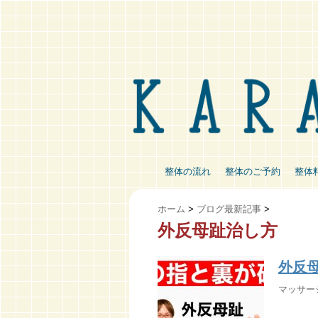
整体の流れ
整体のご予約
整体
ホーム
>
ブログ最新記事
>
外反母趾治し方
外反
マッサージ棒