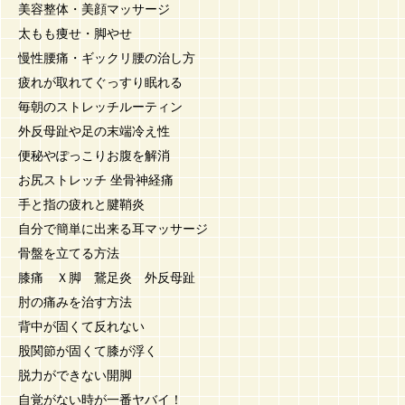
美容整体・美顔マッサージ
太もも痩せ・脚やせ
慢性腰痛・ギックリ腰の治し方
疲れが取れてぐっすり眠れる
毎朝のストレッチルーティン
外反母趾や足の末端冷え性
便秘やぽっこりお腹を解消
お尻ストレッチ 坐骨神経痛
手と指の疲れと腱鞘炎
自分で簡単に出来る耳マッサージ
骨盤を立てる方法
膝痛 Ｘ脚 鵞足炎 外反母趾
肘の痛みを治す方法
背中が固くて反れない
股関節が固くて膝が浮く
脱力ができない開脚
自覚がない時が一番ヤバイ！