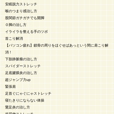
安眠脱力ストレッチ
喉のつまり感治し方
股関節ガチガチでも開脚
Ｏ脚の治し方
イライラを整える手のツボ
首こり解消
【パソコン疲れ】鎖骨の周りをほぐせばあっという間に肩こり解
消！
下肢静脈瘤の治し方
スパイダーストレッチ
足底腱膜炎の治し方
超ジャンプ力up
緊張肩
足首ぐにゃぐにゃストレッチ
寝たきりにならない体操
鵞足炎の治し方
超屈伸ストレッチ