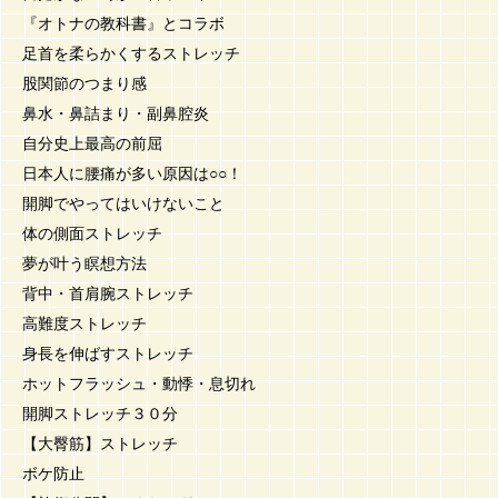
『オトナの教科書』とコラボ
足首を柔らかくするストレッチ
股関節のつまり感
鼻水・鼻詰まり・副鼻腔炎
自分史上最高の前屈
日本人に腰痛が多い原因は○○！
開脚でやってはいけないこと
体の側面ストレッチ
夢が叶う瞑想方法
背中・首肩腕ストレッチ
高難度ストレッチ
身長を伸ばすストレッチ
ホットフラッシュ・動悸・息切れ
開脚ストレッチ３０分
【大臀筋】ストレッチ
ボケ防止