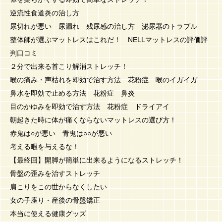
逆流性食道炎の治し方
尿切れが悪い 尿漏れ 残尿感の治し方 泌尿器のトラブル
整体師が選ぶマットレスはこれだ！ NELLマットレスの評価評
判口コミ
２分で出来る首こり解消ストレッチ！
喉の痛み・声枯れを即効で治す方法 花粉症 喉のイガイガ
鼻水を即効で止める方法 花粉症 鼻炎
目のかゆみを即効で治す方法 花粉症 ドライアイ
朝起きた時に体が痛くならないマットレスの選び方！
赤鬼は○が悪い 青鬼は○○が悪い
考える暇を与えるな！
【最終回】開脚が簡単に出来るようになるストレッチ！
骨盤の歪みを治すストレッチ
肩こりをこの世からなくしたい
女の子座り・産後の骨盤矯正
本当に使える健康グッズ