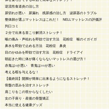
逆流性食道炎の治し方
尿切れが悪い 尿漏れ 残尿感の治し方 泌尿器のトラブル
整体師が選ぶマットレスはこれだ！ NELLマットレスの評価評
判口コミ
２分で出来る首こり解消ストレッチ！
喉の痛み・声枯れを即効で治す方法 花粉症 喉のイガイガ
鼻水を即効で止める方法 花粉症 鼻炎
目のかゆみを即効で治す方法 花粉症 ドライアイ
朝起きた時に体が痛くならないマットレスの選び方！
赤鬼は○が悪い 青鬼は○○が悪い
考える暇を与えるな！
【最終回】開脚が簡単に出来るようになるストレッチ！
骨盤の歪みを治すストレッチ
肩こりをこの世からなくしたい
女の子座り・産後の骨盤矯正
本当に使える健康グッズ