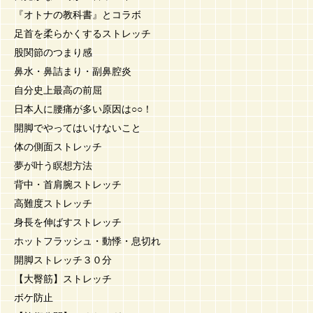
『オトナの教科書』とコラボ
足首を柔らかくするストレッチ
股関節のつまり感
鼻水・鼻詰まり・副鼻腔炎
自分史上最高の前屈
日本人に腰痛が多い原因は○○！
開脚でやってはいけないこと
体の側面ストレッチ
夢が叶う瞑想方法
背中・首肩腕ストレッチ
高難度ストレッチ
身長を伸ばすストレッチ
ホットフラッシュ・動悸・息切れ
開脚ストレッチ３０分
【大臀筋】ストレッチ
ボケ防止