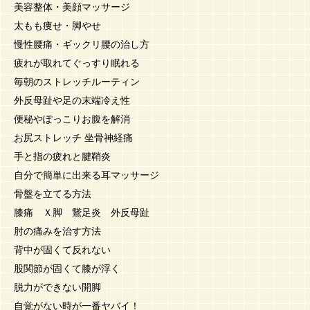
美容整体・美顔マッサージ
太もも痩せ・脚やせ
慢性腰痛・ギックリ腰の治し方
疲れが取れてぐっすり眠れる
毎朝のストレッチルーティン
外反母趾や足の末端冷え性
便秘やぽっこりお腹を解消
お尻ストレッチ 坐骨神経痛
手と指の疲れと腱鞘炎
自分で簡単に出来る耳マッサージ
骨盤を立てる方法
膝痛 Ｘ脚 鵞足炎 外反母趾
肘の痛みを治す方法
背中が固くて反れない
股関節が固くて膝が浮く
脱力ができない開脚
自覚がない時が一番ヤバイ！