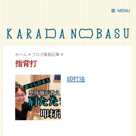
MENU
ホーム
>
ブログ最新記事
>
指背打
叩打法