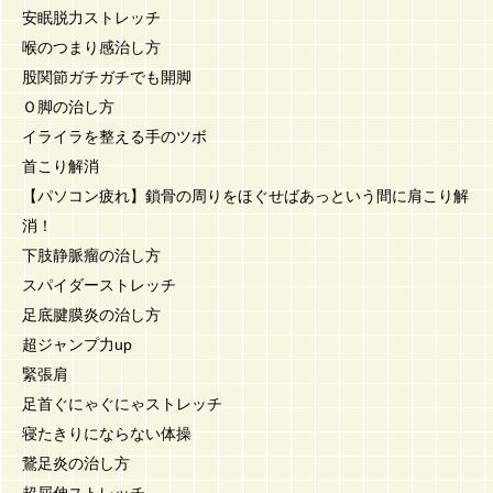
安眠脱力ストレッチ
喉のつまり感治し方
股関節ガチガチでも開脚
Ｏ脚の治し方
イライラを整える手のツボ
首こり解消
【パソコン疲れ】鎖骨の周りをほぐせばあっという間に肩こり解
消！
下肢静脈瘤の治し方
スパイダーストレッチ
足底腱膜炎の治し方
超ジャンプ力up
緊張肩
足首ぐにゃぐにゃストレッチ
寝たきりにならない体操
鵞足炎の治し方
超屈伸ストレッチ