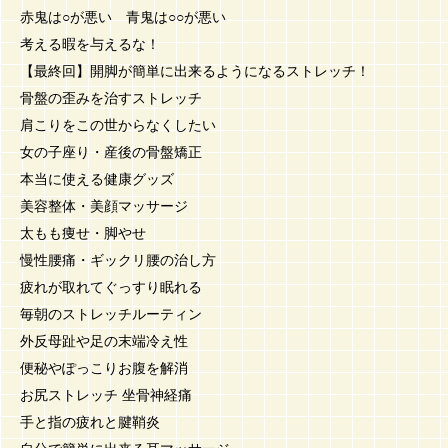
赤鬼は○が悪い 青鬼は○○が悪い
考える暇を与えるな！
【最終回】開脚が簡単に出来るようになるストレッチ！
骨盤の歪みを治すストレッチ
肩こりをこの世からなくしたい
女の子座り・産後の骨盤矯正
本当に使える健康グッズ
美容整体・美顔マッサージ
太もも痩せ・脚やせ
慢性腰痛・ギックリ腰の治し方
疲れが取れてぐっすり眠れる
毎朝のストレッチルーティン
外反母趾や足の末端冷え性
便秘やぽっこりお腹を解消
お尻ストレッチ 坐骨神経痛
手と指の疲れと腱鞘炎