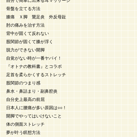
自分で簡単に出来る耳マッサージ
骨盤を立てる方法
膝痛 Ｘ脚 鵞足炎 外反母趾
肘の痛みを治す方法
背中が固くて反れない
股関節が固くて膝が浮く
脱力ができない開脚
自覚がない時が一番ヤバイ！
『オトナの教科書』とコラボ
足首を柔らかくするストレッチ
股関節のつまり感
鼻水・鼻詰まり・副鼻腔炎
自分史上最高の前屈
日本人に腰痛が多い原因は○○！
開脚でやってはいけないこと
体の側面ストレッチ
夢が叶う瞑想方法