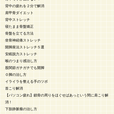
背中の疲れを２分で解消
肩甲骨ダイエット
背中ストレッチ
寝たまま骨盤矯正
骨盤を立てる方法
坐骨神経痛ストレッチ
開脚座法ストレッチ５選
安眠脱力ストレッチ
喉のつまり感治し方
股関節ガチガチでも開脚
Ｏ脚の治し方
イライラを整える手のツボ
首こり解消
【パソコン疲れ】鎖骨の周りをほぐせばあっという間に肩こり解
消！
下肢静脈瘤の治し方