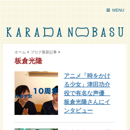
MENU
ホーム
>
ブログ最新記事
>
板倉光隆
アニメ「時をかけ
る少女」津田功介
役で有名な声優
板倉光隆さんにイ
ンタビュー