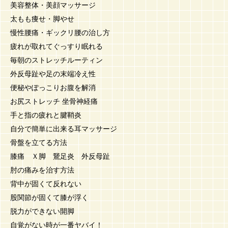
美容整体・美顔マッサージ
太もも痩せ・脚やせ
慢性腰痛・ギックリ腰の治し方
疲れが取れてぐっすり眠れる
毎朝のストレッチルーティン
外反母趾や足の末端冷え性
便秘やぽっこりお腹を解消
お尻ストレッチ 坐骨神経痛
手と指の疲れと腱鞘炎
自分で簡単に出来る耳マッサージ
骨盤を立てる方法
膝痛 Ｘ脚 鵞足炎 外反母趾
肘の痛みを治す方法
背中が固くて反れない
股関節が固くて膝が浮く
脱力ができない開脚
自覚がない時が一番ヤバイ！