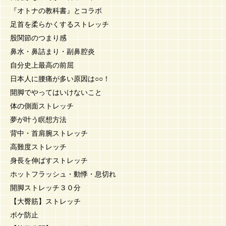
『オトナの教科書』とコラボ
足首を柔らかくするストレッチ
股関節のつまり感
鼻水・鼻詰まり・副鼻腔炎
自分史上最高の前屈
日本人に腰痛が多い原因は○○！
開脚でやってはいけないこと
体の側面ストレッチ
夢が叶う瞑想方法
背中・首肩腕ストレッチ
高難度ストレッチ
身長を伸ばすストレッチ
ホットフラッシュ・動悸・息切れ
開脚ストレッチ３０分
【大臀筋】ストレッチ
ボケ防止