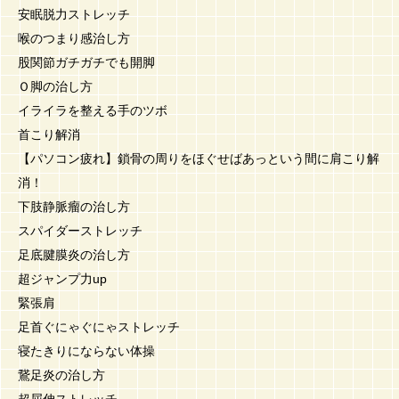
安眠脱力ストレッチ
喉のつまり感治し方
股関節ガチガチでも開脚
Ｏ脚の治し方
イライラを整える手のツボ
首こり解消
【パソコン疲れ】鎖骨の周りをほぐせばあっという間に肩こり解
消！
下肢静脈瘤の治し方
スパイダーストレッチ
足底腱膜炎の治し方
超ジャンプ力up
緊張肩
足首ぐにゃぐにゃストレッチ
寝たきりにならない体操
鵞足炎の治し方
超屈伸ストレッチ