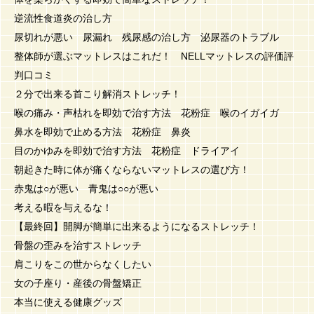
逆流性食道炎の治し方
尿切れが悪い 尿漏れ 残尿感の治し方 泌尿器のトラブル
整体師が選ぶマットレスはこれだ！ NELLマットレスの評価評
判口コミ
２分で出来る首こり解消ストレッチ！
喉の痛み・声枯れを即効で治す方法 花粉症 喉のイガイガ
鼻水を即効で止める方法 花粉症 鼻炎
目のかゆみを即効で治す方法 花粉症 ドライアイ
朝起きた時に体が痛くならないマットレスの選び方！
赤鬼は○が悪い 青鬼は○○が悪い
考える暇を与えるな！
【最終回】開脚が簡単に出来るようになるストレッチ！
骨盤の歪みを治すストレッチ
肩こりをこの世からなくしたい
女の子座り・産後の骨盤矯正
本当に使える健康グッズ