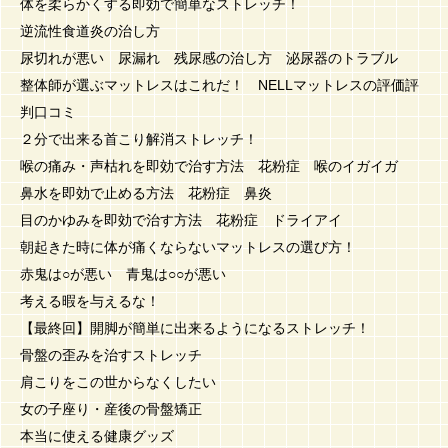
体を柔らかくする即効で簡単なストレッチ！
逆流性食道炎の治し方
尿切れが悪い 尿漏れ 残尿感の治し方 泌尿器のトラブル
整体師が選ぶマットレスはこれだ！ NELLマットレスの評価評
判口コミ
２分で出来る首こり解消ストレッチ！
喉の痛み・声枯れを即効で治す方法 花粉症 喉のイガイガ
鼻水を即効で止める方法 花粉症 鼻炎
目のかゆみを即効で治す方法 花粉症 ドライアイ
朝起きた時に体が痛くならないマットレスの選び方！
赤鬼は○が悪い 青鬼は○○が悪い
考える暇を与えるな！
【最終回】開脚が簡単に出来るようになるストレッチ！
骨盤の歪みを治すストレッチ
肩こりをこの世からなくしたい
女の子座り・産後の骨盤矯正
本当に使える健康グッズ