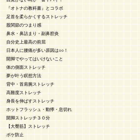
『オトナの教科書』とコラボ
足首を柔らかくするストレッチ
股関節のつまり感
鼻水・鼻詰まり・副鼻腔炎
自分史上最高の前屈
日本人に腰痛が多い原因は○○！
開脚でやってはいけないこと
体の側面ストレッチ
夢が叶う瞑想方法
背中・首肩腕ストレッチ
高難度ストレッチ
身長を伸ばすストレッチ
ホットフラッシュ・動悸・息切れ
開脚ストレッチ３０分
【大臀筋】ストレッチ
ボケ防止