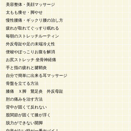
美容整体・美顔マッサージ
太もも痩せ・脚やせ
慢性腰痛・ギックリ腰の治し方
疲れが取れてぐっすり眠れる
毎朝のストレッチルーティン
外反母趾や足の末端冷え性
便秘やぽっこりお腹を解消
お尻ストレッチ 坐骨神経痛
手と指の疲れと腱鞘炎
自分で簡単に出来る耳マッサージ
骨盤を立てる方法
膝痛 Ｘ脚 鵞足炎 外反母趾
肘の痛みを治す方法
背中が固くて反れない
股関節が固くて膝が浮く
脱力ができない開脚
自覚がない時が一番ヤバイ！