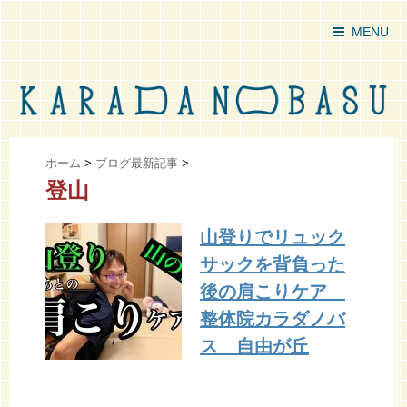
MENU
ホーム
>
ブログ最新記事
>
登山
山登りでリュック
サックを背負った
後の肩こりケア
整体院カラダノバ
ス 自由が丘