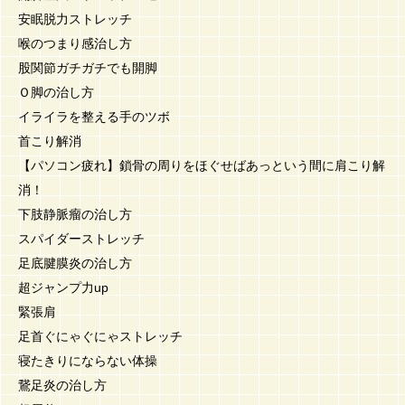
安眠脱力ストレッチ
喉のつまり感治し方
股関節ガチガチでも開脚
Ｏ脚の治し方
イライラを整える手のツボ
首こり解消
【パソコン疲れ】鎖骨の周りをほぐせばあっという間に肩こり解
消！
下肢静脈瘤の治し方
スパイダーストレッチ
足底腱膜炎の治し方
超ジャンプ力up
緊張肩
足首ぐにゃぐにゃストレッチ
寝たきりにならない体操
鵞足炎の治し方