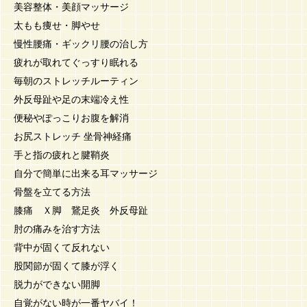
美容整体・美顔マッサージ
太もも痩せ・脚やせ
慢性腰痛・ギックリ腰の治し方
疲れが取れてぐっすり眠れる
毎朝のストレッチルーティン
外反母趾や足の末端冷え性
便秘やぽっこりお腹を解消
お尻ストレッチ 坐骨神経痛
手と指の疲れと腱鞘炎
自分で簡単に出来る耳マッサージ
骨盤を立てる方法
膝痛 Ｘ脚 鵞足炎 外反母趾
肘の痛みを治す方法
背中が固くて反れない
股関節が固くて膝が浮く
脱力ができない開脚
自覚がない時が一番ヤバイ！