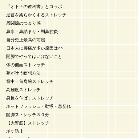
『オトナの教科書』とコラボ
足首を柔らかくするストレッチ
股関節のつまり感
鼻水・鼻詰まり・副鼻腔炎
自分史上最高の前屈
日本人に腰痛が多い原因は○○！
開脚でやってはいけないこと
体の側面ストレッチ
夢が叶う瞑想方法
背中・首肩腕ストレッチ
高難度ストレッチ
身長を伸ばすストレッチ
ホットフラッシュ・動悸・息切れ
開脚ストレッチ３０分
【大臀筋】ストレッチ
ボケ防止