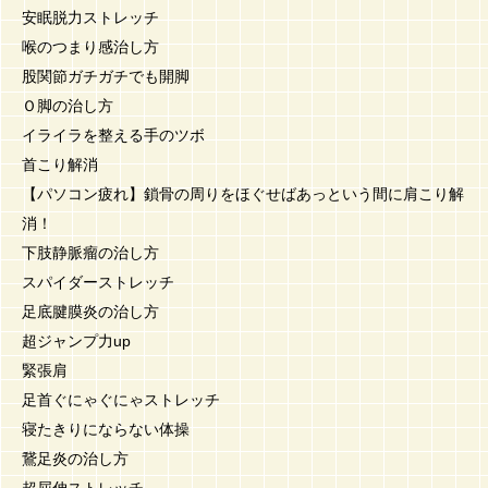
安眠脱力ストレッチ
喉のつまり感治し方
股関節ガチガチでも開脚
Ｏ脚の治し方
イライラを整える手のツボ
首こり解消
【パソコン疲れ】鎖骨の周りをほぐせばあっという間に肩こり解
消！
下肢静脈瘤の治し方
スパイダーストレッチ
足底腱膜炎の治し方
超ジャンプ力up
緊張肩
足首ぐにゃぐにゃストレッチ
寝たきりにならない体操
鵞足炎の治し方
超屈伸ストレッチ