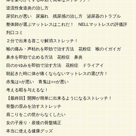
逆流性食道炎の治し方
尿切れが悪い 尿漏れ 残尿感の治し方 泌尿器のトラブル
整体師が選ぶマットレスはこれだ！ NELLマットレスの評価評
判口コミ
２分で出来る首こり解消ストレッチ！
喉の痛み・声枯れを即効で治す方法 花粉症 喉のイガイガ
鼻水を即効で止める方法 花粉症 鼻炎
目のかゆみを即効で治す方法 花粉症 ドライアイ
朝起きた時に体が痛くならないマットレスの選び方！
赤鬼は○が悪い 青鬼は○○が悪い
考える暇を与えるな！
【最終回】開脚が簡単に出来るようになるストレッチ！
骨盤の歪みを治すストレッチ
肩こりをこの世からなくしたい
女の子座り・産後の骨盤矯正
本当に使える健康グッズ