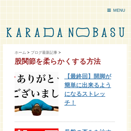
MENU
ホーム
>
ブログ最新記事
>
股関節を柔らかくする方法
【最終回】開脚が
簡単に出来るよう
になるストレッ
チ！