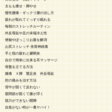
太もも痩せ・脚やせ
慢性腰痛・ギックリ腰の治し方
疲れが取れてぐっすり眠れる
毎朝のストレッチルーティン
外反母趾や足の末端冷え性
便秘やぽっこりお腹を解消
お尻ストレッチ 坐骨神経痛
手と指の疲れと腱鞘炎
自分で簡単に出来る耳マッサージ
骨盤を立てる方法
膝痛 Ｘ脚 鵞足炎 外反母趾
肘の痛みを治す方法
背中が固くて反れない
股関節が固くて膝が浮く
脱力ができない開脚
自覚がない時が一番ヤバイ！