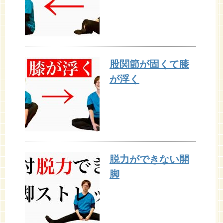
股関節が固くて膝
が浮く
脱力ができない開
脚