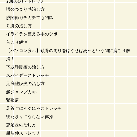
安眠脱力ストレッチ
喉のつまり感治し方
股関節ガチガチでも開脚
Ｏ脚の治し方
イライラを整える手のツボ
首こり解消
【パソコン疲れ】鎖骨の周りをほぐせばあっという間に肩こり解
消！
下肢静脈瘤の治し方
スパイダーストレッチ
足底腱膜炎の治し方
超ジャンプ力up
緊張肩
足首ぐにゃぐにゃストレッチ
寝たきりにならない体操
鵞足炎の治し方
超屈伸ストレッチ