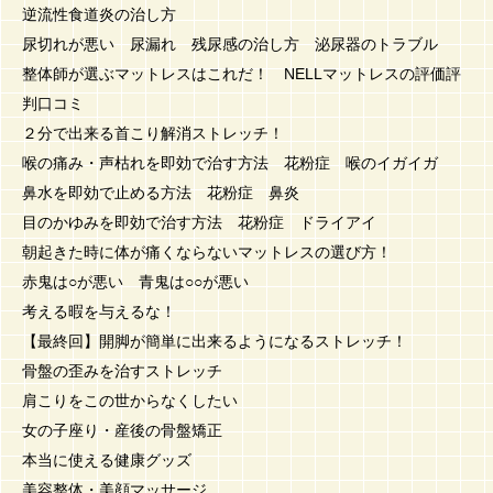
逆流性食道炎の治し方
尿切れが悪い 尿漏れ 残尿感の治し方 泌尿器のトラブル
整体師が選ぶマットレスはこれだ！ NELLマットレスの評価評
判口コミ
２分で出来る首こり解消ストレッチ！
喉の痛み・声枯れを即効で治す方法 花粉症 喉のイガイガ
鼻水を即効で止める方法 花粉症 鼻炎
目のかゆみを即効で治す方法 花粉症 ドライアイ
朝起きた時に体が痛くならないマットレスの選び方！
赤鬼は○が悪い 青鬼は○○が悪い
考える暇を与えるな！
【最終回】開脚が簡単に出来るようになるストレッチ！
骨盤の歪みを治すストレッチ
肩こりをこの世からなくしたい
女の子座り・産後の骨盤矯正
本当に使える健康グッズ
美容整体・美顔マッサージ