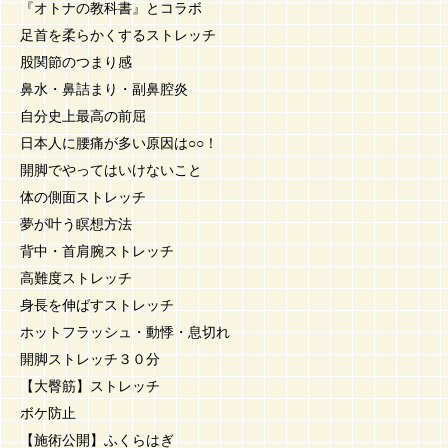
『オトナの教科書』とコラボ
足首を柔らかくするストレッチ
股関節のつまり感
鼻水・鼻詰まり・副鼻腔炎
自分史上最高の前屈
日本人に腰痛が多い原因は○○！
開脚でやってはいけないこと
体の側面ストレッチ
夢が叶う瞑想方法
背中・首肩腕ストレッチ
高難度ストレッチ
身長を伸ばすストレッチ
ホットフラッシュ・動悸・息切れ
開脚ストレッチ３０分
【大臀筋】ストレッチ
ボケ防止
【施術公開】ふくらはぎ