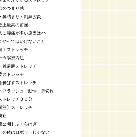
を柔らかくするストレッチ
節のつまり感
・鼻詰まり・副鼻腔炎
史上最高の前屈
人に腰痛が多い原因は○○！
でやってはいけないこと
側面ストレッチ
叶う瞑想方法
・首肩腕ストレッチ
度ストレッチ
を伸ばすストレッチ
トフラッシュ・動悸・息切れ
ストレッチ３０分
臀筋】ストレッチ
防止
術公開】ふくらはぎ
たの体はロボットじゃない