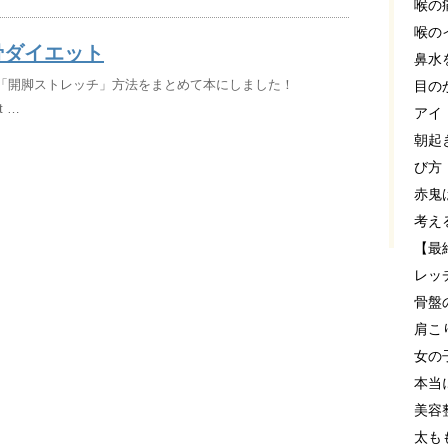
喉の
喉の
骨ダイエット
鼻水
e】「開脚ストレッチ」方法をまとめて本にしました！
目の
ot …
アイ
朝起
び方
赤鬼
考え
【最
レッ
骨盤
肩こ
女の
本当
美容
太も