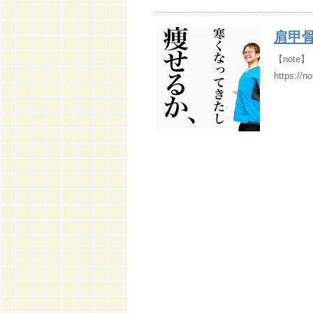
肩甲
【not
https://n