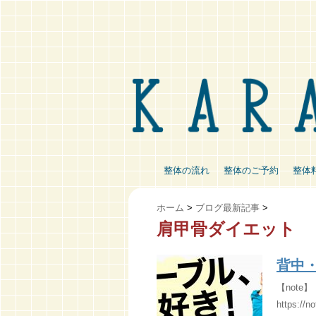
整体の流れ
整体のご予約
整体
ホーム
>
ブログ最新記事
>
肩甲骨ダイエット
背中
【not
https://n