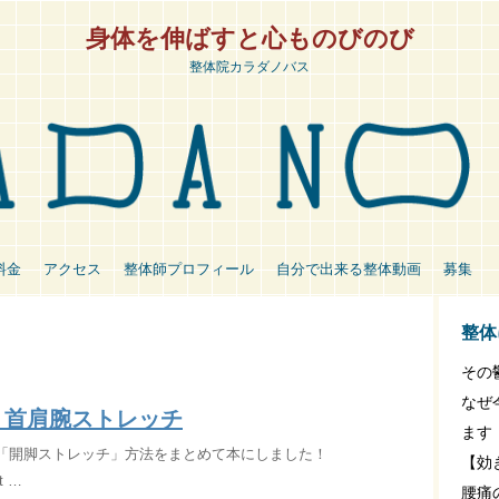
身体を伸ばすと心ものびのび
整体院カラダノバス
料金
アクセス
整体師プロフィール
自分で出来る整体動画
募集
整体
その
なぜ
・首肩腕ストレッチ
ます
e】「開脚ストレッチ」方法をまとめて本にしました！
【効
ot …
腰痛の