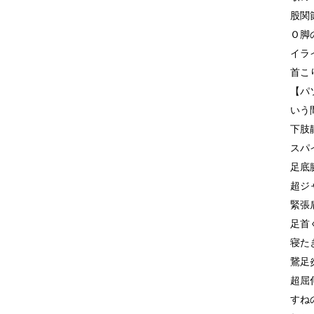
股関
Ｏ脚
イラ
首こ
【パ
いう
下肢
スパ
足底
超ジ
緊張
足首
寝た
鵞足
超屈
すね