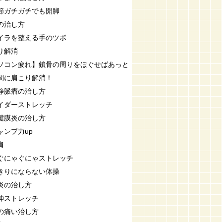
節ガチガチでも開脚
の治し方
イラを整える手のツボ
り解消
ソコン疲れ】鎖骨の周りをほぐせばあっと
間に肩こり解消！
静脈瘤の治し方
イダーストレッチ
腱膜炎の治し方
ャンプ力up
肩
ぐにゃぐにゃストレッチ
きりにならない体操
炎の治し方
伸ストレッチ
の痛い治し方