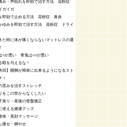
痛み・声枯れを即効で治す方法 花粉症
イガイガ
を即効で止める方法 花粉症 鼻炎
かゆみを即効で治す方法 花粉症 ドライ
きた時に体が痛くならないマットレスの選
！
は○が悪い 青鬼は○○が悪い
る暇を与えるな！
終回】開脚が簡単に出来るようになるスト
チ！
の歪みを治すストレッチ
りをこの世からなくしたい
子座り・産後の骨盤矯正
に使える健康グッズ
整体・美顔マッサージ
も痩せ・脚やせ