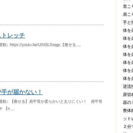
首こ
肩こ
手と
体を
ストレッチ
体を
 https://youtu.be/UXit5LXoqgc【痩せる …
体を
体を
体を
体を
体を
逆流
で手が届かない！
尿切
運動↓ 【痩せる】肩甲骨が柔らかいと太りにくい！ 肩甲骨
器の
 【n …
整体
ット
２分