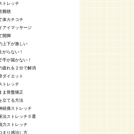
ストレッチ
性難聴
て体カチコチ
イアイマッサージ
て開脚
の上下が激しい
上がらない！
で手が届かない！
の疲れを２分で解消
骨ダイエット
ストレッチ
まま骨盤矯正
を立てる方法
神経痛ストレッチ
座法ストレッチ５選
脱力ストレッチ
つまり感治し方