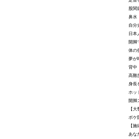
足首
股関
鼻水
自分
日本
開脚
体の
夢が
背中
高難
身長
ホッ
開脚
【大
ボケ
【施
あな