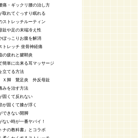
腰痛・ギックリ腰の治し方
が取れてぐっすり眠れる
のストレッチルーティン
母趾や足の末端冷え性
やぽっこりお腹を解消
ストレッチ 坐骨神経痛
指の疲れと腱鞘炎
で簡単に出来る耳マッサージ
を立てる方法
 Ｘ脚 鵞足炎 外反母趾
痛みを治す方法
が固くて反れない
節が固くて膝が浮く
ができない開脚
がない時が一番ヤバイ！
トナの教科書』とコラボ