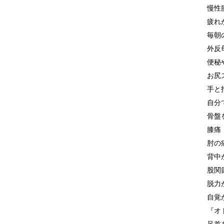
慢性
疲れ
毎朝
外反
便秘
お尻
手と
自分
骨盤
膝痛
肘の
背中
股関
脱力
自覚
『オ