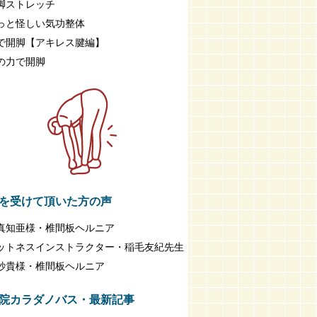
脚ストレッチ
っと怪しい気功整体
で開脚【アキレス腱編】
の力で開脚
を受けて頂いた方の声
真知亜様・椎間板ヘルニア
ットネスインストラクター・稲毛友紀先生
紗貴様・椎間板ヘルニア
院カラダノバス・最新記事