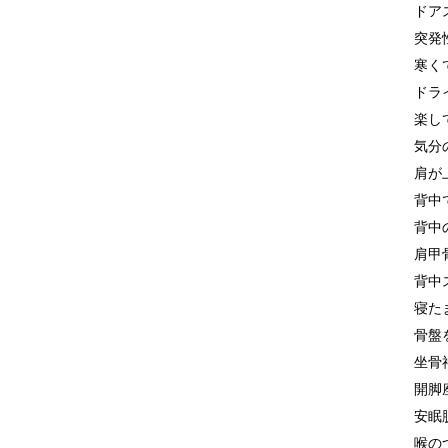
ドア
突発
寒く
ドラ
楽し
気分
肩が
背中
背中
肩甲
背中
寝た
骨盤
坐骨
開脚
安眠
喉の