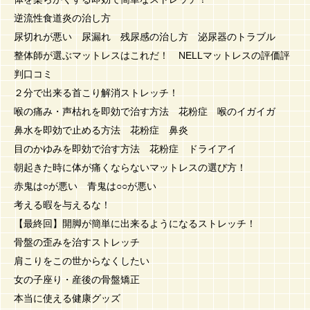
逆流性食道炎の治し方
尿切れが悪い 尿漏れ 残尿感の治し方 泌尿器のトラブル
整体師が選ぶマットレスはこれだ！ NELLマットレスの評価評
判口コミ
２分で出来る首こり解消ストレッチ！
喉の痛み・声枯れを即効で治す方法 花粉症 喉のイガイガ
鼻水を即効で止める方法 花粉症 鼻炎
目のかゆみを即効で治す方法 花粉症 ドライアイ
朝起きた時に体が痛くならないマットレスの選び方！
赤鬼は○が悪い 青鬼は○○が悪い
考える暇を与えるな！
【最終回】開脚が簡単に出来るようになるストレッチ！
骨盤の歪みを治すストレッチ
肩こりをこの世からなくしたい
女の子座り・産後の骨盤矯正
本当に使える健康グッズ