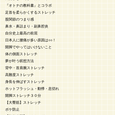
『オトナの教科書』とコラボ
足首を柔らかくするストレッチ
股関節のつまり感
鼻水・鼻詰まり・副鼻腔炎
自分史上最高の前屈
日本人に腰痛が多い原因は○○！
開脚でやってはいけないこと
体の側面ストレッチ
夢が叶う瞑想方法
背中・首肩腕ストレッチ
高難度ストレッチ
身長を伸ばすストレッチ
ホットフラッシュ・動悸・息切れ
開脚ストレッチ３０分
【大臀筋】ストレッチ
ボケ防止