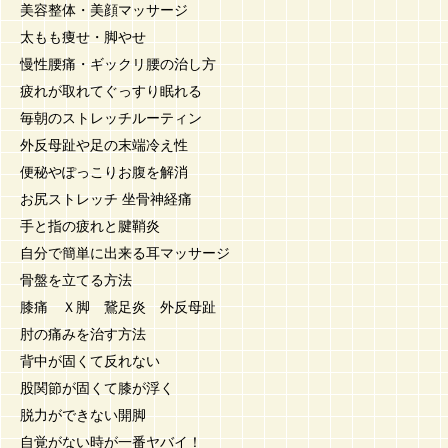
美容整体・美顔マッサージ
太もも痩せ・脚やせ
慢性腰痛・ギックリ腰の治し方
疲れが取れてぐっすり眠れる
毎朝のストレッチルーティン
外反母趾や足の末端冷え性
便秘やぽっこりお腹を解消
お尻ストレッチ 坐骨神経痛
手と指の疲れと腱鞘炎
自分で簡単に出来る耳マッサージ
骨盤を立てる方法
膝痛 Ｘ脚 鵞足炎 外反母趾
肘の痛みを治す方法
背中が固くて反れない
股関節が固くて膝が浮く
脱力ができない開脚
自覚がない時が一番ヤバイ！