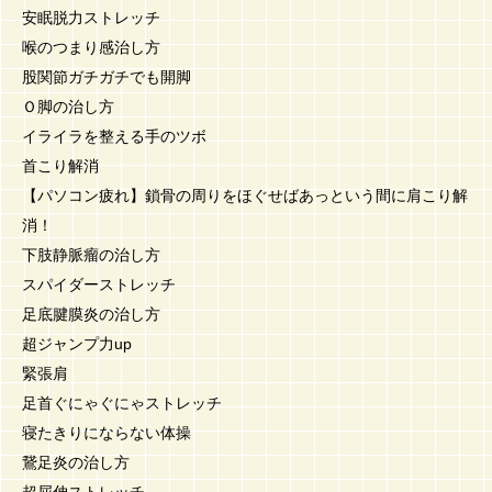
安眠脱力ストレッチ
喉のつまり感治し方
股関節ガチガチでも開脚
Ｏ脚の治し方
イライラを整える手のツボ
首こり解消
【パソコン疲れ】鎖骨の周りをほぐせばあっという間に肩こり解
消！
下肢静脈瘤の治し方
スパイダーストレッチ
足底腱膜炎の治し方
超ジャンプ力up
緊張肩
足首ぐにゃぐにゃストレッチ
寝たきりにならない体操
鵞足炎の治し方
超屈伸ストレッチ