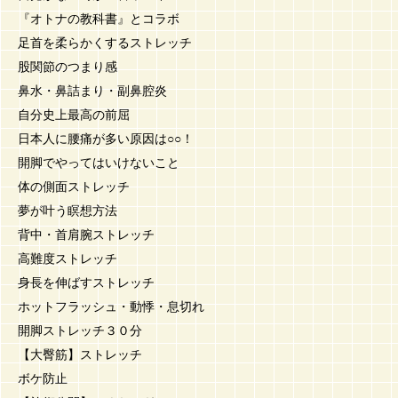
『オトナの教科書』とコラボ
足首を柔らかくするストレッチ
股関節のつまり感
鼻水・鼻詰まり・副鼻腔炎
自分史上最高の前屈
日本人に腰痛が多い原因は○○！
開脚でやってはいけないこと
体の側面ストレッチ
夢が叶う瞑想方法
背中・首肩腕ストレッチ
高難度ストレッチ
身長を伸ばすストレッチ
ホットフラッシュ・動悸・息切れ
開脚ストレッチ３０分
【大臀筋】ストレッチ
ボケ防止