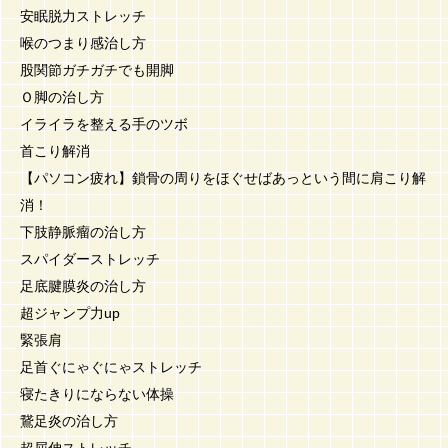
安眠脱力ストレッチ
喉のつまり感治し方
股関節ガチガチでも開脚
Ｏ脚の治し方
イライラを整える手のツボ
首こり解消
【パソコン疲れ】鎖骨の周りをほぐせばあっという間に肩こり解
消！
下肢静脈瘤の治し方
スパイダーストレッチ
足底腱膜炎の治し方
超ジャンプ力up
緊張肩
足首ぐにゃぐにゃストレッチ
寝たきりにならない体操
鵞足炎の治し方
超屈伸ストレッチ