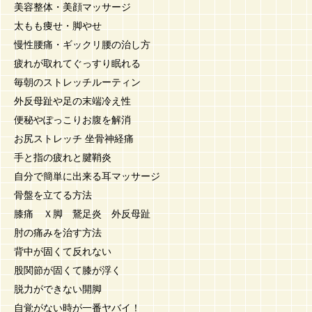
美容整体・美顔マッサージ
太もも痩せ・脚やせ
慢性腰痛・ギックリ腰の治し方
疲れが取れてぐっすり眠れる
毎朝のストレッチルーティン
外反母趾や足の末端冷え性
便秘やぽっこりお腹を解消
お尻ストレッチ 坐骨神経痛
手と指の疲れと腱鞘炎
自分で簡単に出来る耳マッサージ
骨盤を立てる方法
膝痛 Ｘ脚 鵞足炎 外反母趾
肘の痛みを治す方法
背中が固くて反れない
股関節が固くて膝が浮く
脱力ができない開脚
自覚がない時が一番ヤバイ！