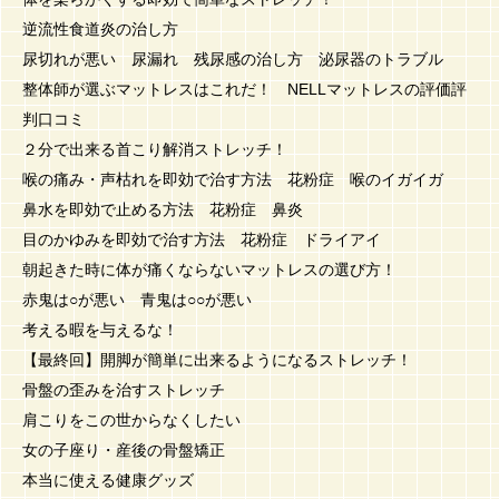
逆流性食道炎の治し方
尿切れが悪い 尿漏れ 残尿感の治し方 泌尿器のトラブル
整体師が選ぶマットレスはこれだ！ NELLマットレスの評価評
判口コミ
２分で出来る首こり解消ストレッチ！
喉の痛み・声枯れを即効で治す方法 花粉症 喉のイガイガ
鼻水を即効で止める方法 花粉症 鼻炎
目のかゆみを即効で治す方法 花粉症 ドライアイ
朝起きた時に体が痛くならないマットレスの選び方！
赤鬼は○が悪い 青鬼は○○が悪い
考える暇を与えるな！
【最終回】開脚が簡単に出来るようになるストレッチ！
骨盤の歪みを治すストレッチ
肩こりをこの世からなくしたい
女の子座り・産後の骨盤矯正
本当に使える健康グッズ