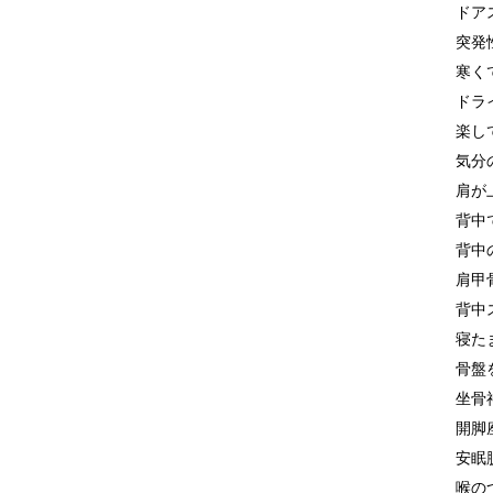
ドア
突発
寒く
ドラ
楽し
気分
肩が
背中
背中
肩甲
背中
寝た
骨盤
坐骨
開脚
安眠
喉の