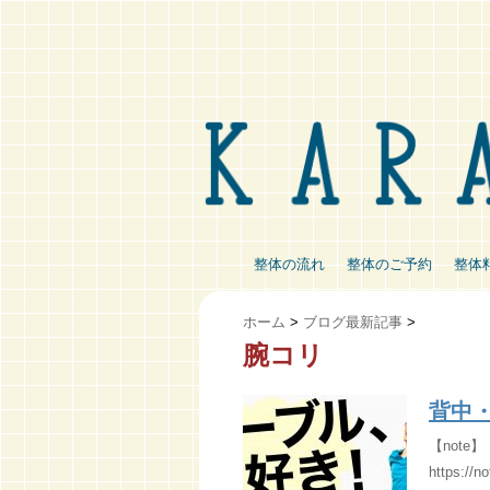
整体の流れ
整体のご予約
整体
ホーム
>
ブログ最新記事
>
腕コリ
背中
【not
https://n