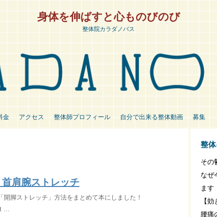
身体を伸ばすと心ものびのび
整体院カラダノバス
料金
アクセス
整体師プロフィール
自分で出来る整体動画
募集
整体
その
なぜ
・首肩腕ストレッチ
ます
e】「開脚ストレッチ」方法をまとめて本にしました！
【効
ot …
腰痛の