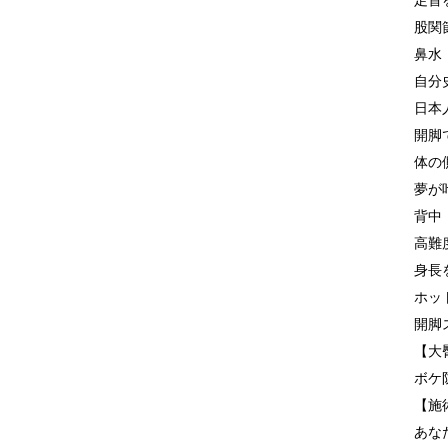
足首
股関
鼻水
自分
日本
開脚
体の
夢が
背中
高難
身長
ホッ
開脚
【大
ボケ
【施
あな