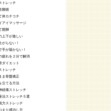
ストレッチ
性難聴
て体カチコチ
イアイマッサージ
て開脚
の上下が激しい
上がらない！
で手が届かない！
の疲れを２分で解消
骨ダイエット
ストレッチ
まま骨盤矯正
を立てる方法
神経痛ストレッチ
座法ストレッチ５選
脱力ストレッチ
つまり感治し方