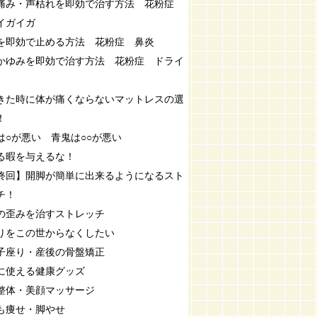
痛み・声枯れを即効で治す方法 花粉症
イガイガ
を即効で止める方法 花粉症 鼻炎
かゆみを即効で治す方法 花粉症 ドライ
きた時に体が痛くならないマットレスの選
！
は○が悪い 青鬼は○○が悪い
る暇を与えるな！
終回】開脚が簡単に出来るようになるスト
チ！
の歪みを治すストレッチ
りをこの世からなくしたい
子座り・産後の骨盤矯正
に使える健康グッズ
整体・美顔マッサージ
も痩せ・脚やせ