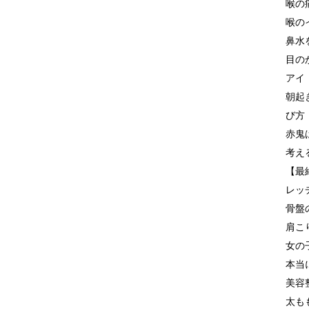
喉の
喉の
鼻水
目の
アイ
朝起
び方
赤鬼
考え
【最
レッ
骨盤
肩こ
女の
本当
美容
太も