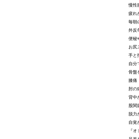
慢性
疲れ
毎朝
外反
便秘
お尻
手と
自分
骨盤
膝痛
肘の
背中
股関
脱力
自覚
『オ