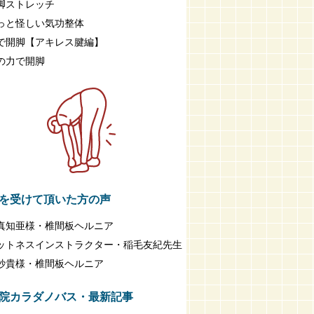
脚ストレッチ
っと怪しい気功整体
で開脚【アキレス腱編】
の力で開脚
を受けて頂いた方の声
真知亜様・椎間板ヘルニア
ットネスインストラクター・稲毛友紀先生
紗貴様・椎間板ヘルニア
院カラダノバス・最新記事