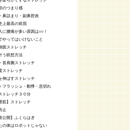
を柔らかくするストレッチ
節のつまり感
・鼻詰まり・副鼻腔炎
史上最高の前屈
人に腰痛が多い原因は○○！
でやってはいけないこと
側面ストレッチ
叶う瞑想方法
・首肩腕ストレッチ
度ストレッチ
を伸ばすストレッチ
トフラッシュ・動悸・息切れ
ストレッチ３０分
臀筋】ストレッチ
防止
術公開】ふくらはぎ
たの体はロボットじゃない