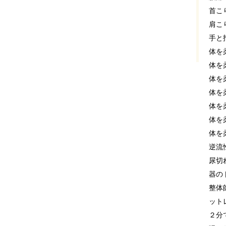
首こ
肩こ
手と
体を
体を
体を
体を
体を
体を
体を
逆流
尿切
器の
整体
ット
２分