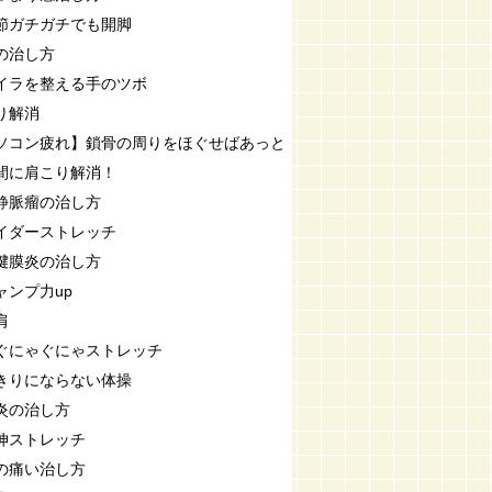
節ガチガチでも開脚
の治し方
イラを整える手のツボ
り解消
ソコン疲れ】鎖骨の周りをほぐせばあっと
間に肩こり解消！
静脈瘤の治し方
イダーストレッチ
腱膜炎の治し方
ャンプ力up
肩
ぐにゃぐにゃストレッチ
きりにならない体操
炎の治し方
伸ストレッチ
の痛い治し方