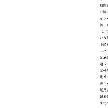
股関
Ｏ脚
イラ
首こ
【パ
いう
下肢
スパ
足底
超ジ
緊張
足首
寝た
鵞足
超屈
すね