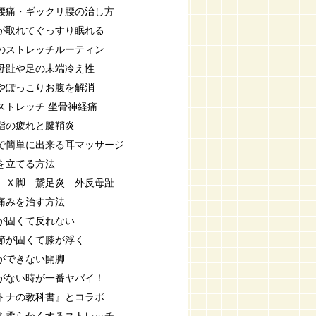
腰痛・ギックリ腰の治し方
が取れてぐっすり眠れる
のストレッチルーティン
母趾や足の末端冷え性
やぽっこりお腹を解消
ストレッチ 坐骨神経痛
指の疲れと腱鞘炎
で簡単に出来る耳マッサージ
を立てる方法
 Ｘ脚 鵞足炎 外反母趾
痛みを治す方法
が固くて反れない
節が固くて膝が浮く
ができない開脚
がない時が一番ヤバイ！
トナの教科書』とコラボ