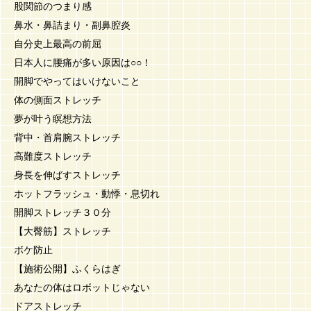
股関節のつまり感
鼻水・鼻詰まり・副鼻腔炎
自分史上最高の前屈
日本人に腰痛が多い原因は○○！
開脚でやってはいけないこと
体の側面ストレッチ
夢が叶う瞑想方法
背中・首肩腕ストレッチ
高難度ストレッチ
身長を伸ばすストレッチ
ホットフラッシュ・動悸・息切れ
開脚ストレッチ３０分
【大臀筋】ストレッチ
ボケ防止
【施術公開】ふくらはぎ
あなたの体はロボットじゃない
ドアストレッチ