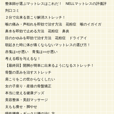
整体師が選ぶマットレスはこれだ！ NELLマットレスの評価評
判口コミ
２分で出来る首こり解消ストレッチ！
喉の痛み・声枯れを即効で治す方法 花粉症 喉のイガイガ
鼻水を即効で止める方法 花粉症 鼻炎
目のかゆみを即効で治す方法 花粉症 ドライアイ
朝起きた時に体が痛くならないマットレスの選び方！
赤鬼は○が悪い 青鬼は○○が悪い
考える暇を与えるな！
【最終回】開脚が簡単に出来るようになるストレッチ！
骨盤の歪みを治すストレッチ
肩こりをこの世からなくしたい
女の子座り・産後の骨盤矯正
本当に使える健康グッズ
美容整体・美顔マッサージ
太もも痩せ・脚やせ
慢性腰痛・ギックリ腰の治し方