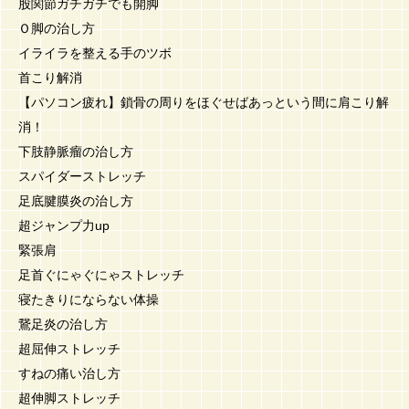
股関節ガチガチでも開脚
Ｏ脚の治し方
イライラを整える手のツボ
首こり解消
【パソコン疲れ】鎖骨の周りをほぐせばあっという間に肩こり解
消！
下肢静脈瘤の治し方
スパイダーストレッチ
足底腱膜炎の治し方
超ジャンプ力up
緊張肩
足首ぐにゃぐにゃストレッチ
寝たきりにならない体操
鵞足炎の治し方
超屈伸ストレッチ
すねの痛い治し方
超伸脚ストレッチ