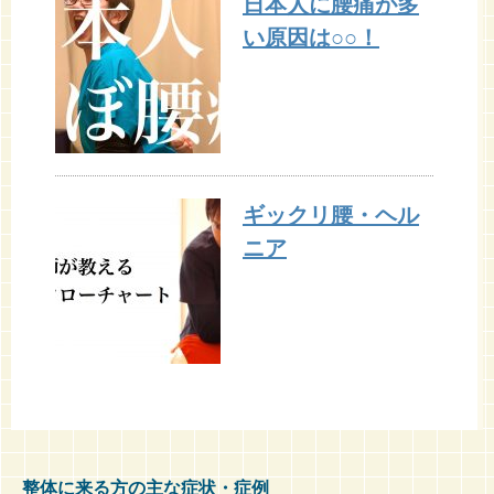
日本人に腰痛が多
い原因は○○！
ギックリ腰・ヘル
ニア
整体に来る方の主な症状・症例