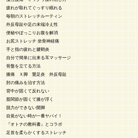
疲れが取れてぐっすり眠れる
毎朝のストレッチルーティン
外反母趾や足の末端冷え性
便秘やぽっこりお腹を解消
お尻ストレッチ 坐骨神経痛
手と指の疲れと腱鞘炎
自分で簡単に出来る耳マッサージ
骨盤を立てる方法
膝痛 Ｘ脚 鵞足炎 外反母趾
肘の痛みを治す方法
背中が固くて反れない
股関節が固くて膝が浮く
脱力ができない開脚
自覚がない時が一番ヤバイ！
『オトナの教科書』とコラボ
足首を柔らかくするストレッチ