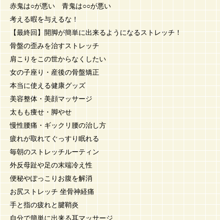
赤鬼は○が悪い 青鬼は○○が悪い
考える暇を与えるな！
【最終回】開脚が簡単に出来るようになるストレッチ！
骨盤の歪みを治すストレッチ
肩こりをこの世からなくしたい
女の子座り・産後の骨盤矯正
本当に使える健康グッズ
美容整体・美顔マッサージ
太もも痩せ・脚やせ
慢性腰痛・ギックリ腰の治し方
疲れが取れてぐっすり眠れる
毎朝のストレッチルーティン
外反母趾や足の末端冷え性
便秘やぽっこりお腹を解消
お尻ストレッチ 坐骨神経痛
手と指の疲れと腱鞘炎
自分で簡単に出来る耳マッサージ