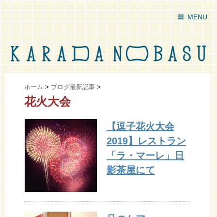
MENU
ホーム
>
ブログ最新記事
>
花火大会
【逗子花火大会
2019】レストラン
「ラ・マーレ」日
影茶屋にて