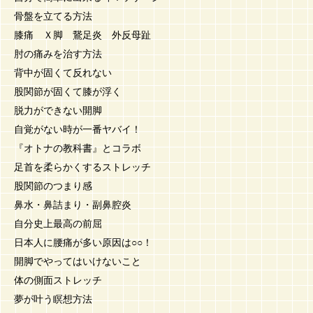
骨盤を立てる方法
膝痛 Ｘ脚 鵞足炎 外反母趾
肘の痛みを治す方法
背中が固くて反れない
股関節が固くて膝が浮く
脱力ができない開脚
自覚がない時が一番ヤバイ！
『オトナの教科書』とコラボ
足首を柔らかくするストレッチ
股関節のつまり感
鼻水・鼻詰まり・副鼻腔炎
自分史上最高の前屈
日本人に腰痛が多い原因は○○！
開脚でやってはいけないこと
体の側面ストレッチ
夢が叶う瞑想方法