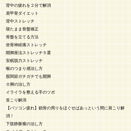
背中の疲れを２分で解消
肩甲骨ダイエット
背中ストレッチ
寝たまま骨盤矯正
骨盤を立てる方法
坐骨神経痛ストレッチ
開脚座法ストレッチ５選
安眠脱力ストレッチ
喉のつまり感治し方
股関節ガチガチでも開脚
Ｏ脚の治し方
イライラを整える手のツボ
首こり解消
【パソコン疲れ】鎖骨の周りをほぐせばあっという間に肩こり解
消！
下肢静脈瘤の治し方