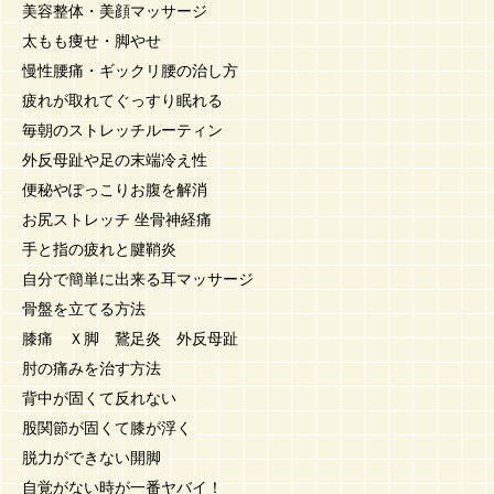
美容整体・美顔マッサージ
太もも痩せ・脚やせ
慢性腰痛・ギックリ腰の治し方
疲れが取れてぐっすり眠れる
毎朝のストレッチルーティン
外反母趾や足の末端冷え性
便秘やぽっこりお腹を解消
お尻ストレッチ 坐骨神経痛
手と指の疲れと腱鞘炎
自分で簡単に出来る耳マッサージ
骨盤を立てる方法
膝痛 Ｘ脚 鵞足炎 外反母趾
肘の痛みを治す方法
背中が固くて反れない
股関節が固くて膝が浮く
脱力ができない開脚
自覚がない時が一番ヤバイ！