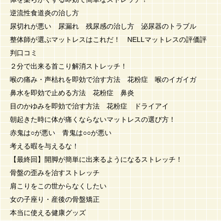
逆流性食道炎の治し方
尿切れが悪い 尿漏れ 残尿感の治し方 泌尿器のトラブル
整体師が選ぶマットレスはこれだ！ NELLマットレスの評価評
判口コミ
２分で出来る首こり解消ストレッチ！
喉の痛み・声枯れを即効で治す方法 花粉症 喉のイガイガ
鼻水を即効で止める方法 花粉症 鼻炎
目のかゆみを即効で治す方法 花粉症 ドライアイ
朝起きた時に体が痛くならないマットレスの選び方！
赤鬼は○が悪い 青鬼は○○が悪い
考える暇を与えるな！
【最終回】開脚が簡単に出来るようになるストレッチ！
骨盤の歪みを治すストレッチ
肩こりをこの世からなくしたい
女の子座り・産後の骨盤矯正
本当に使える健康グッズ