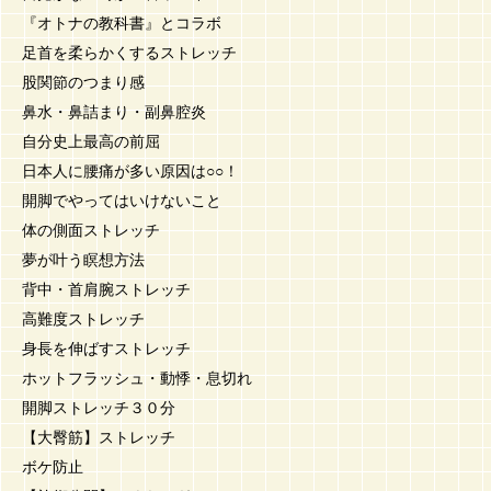
『オトナの教科書』とコラボ
足首を柔らかくするストレッチ
股関節のつまり感
鼻水・鼻詰まり・副鼻腔炎
自分史上最高の前屈
日本人に腰痛が多い原因は○○！
開脚でやってはいけないこと
体の側面ストレッチ
夢が叶う瞑想方法
背中・首肩腕ストレッチ
高難度ストレッチ
身長を伸ばすストレッチ
ホットフラッシュ・動悸・息切れ
開脚ストレッチ３０分
【大臀筋】ストレッチ
ボケ防止