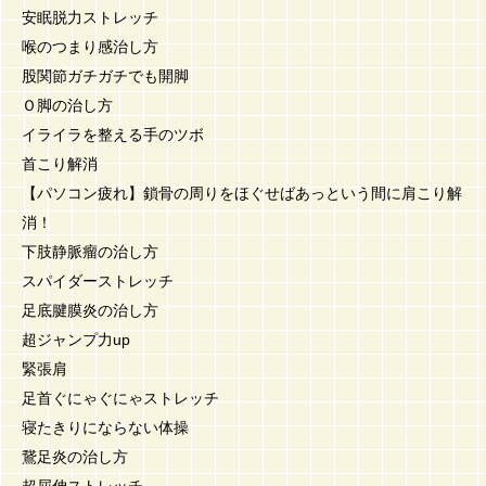
安眠脱力ストレッチ
喉のつまり感治し方
股関節ガチガチでも開脚
Ｏ脚の治し方
イライラを整える手のツボ
首こり解消
【パソコン疲れ】鎖骨の周りをほぐせばあっという間に肩こり解
消！
下肢静脈瘤の治し方
スパイダーストレッチ
足底腱膜炎の治し方
超ジャンプ力up
緊張肩
足首ぐにゃぐにゃストレッチ
寝たきりにならない体操
鵞足炎の治し方
超屈伸ストレッチ