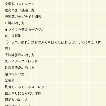
安眠脱力ストレッチ
喉のつまり感治し方
股関節ガチガチでも開脚
Ｏ脚の治し方
イライラを整える手のツボ
首こり解消
【パソコン疲れ】鎖骨の周りをほぐせばあっという間に肩こり解
消！
下肢静脈瘤の治し方
スパイダーストレッチ
足底腱膜炎の治し方
超ジャンプ力up
緊張肩
足首ぐにゃぐにゃストレッチ
寝たきりにならない体操
鵞足炎の治し方
超屈伸ストレッチ