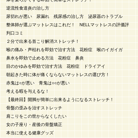
逆流性食道炎の治し方
尿切れが悪い 尿漏れ 残尿感の治し方 泌尿器のトラブル
整体師が選ぶマットレスはこれだ！ NELLマットレスの評価評
判口コミ
２分で出来る首こり解消ストレッチ！
喉の痛み・声枯れを即効で治す方法 花粉症 喉のイガイガ
鼻水を即効で止める方法 花粉症 鼻炎
目のかゆみを即効で治す方法 花粉症 ドライアイ
朝起きた時に体が痛くならないマットレスの選び方！
赤鬼は○が悪い 青鬼は○○が悪い
考える暇を与えるな！
【最終回】開脚が簡単に出来るようになるストレッチ！
骨盤の歪みを治すストレッチ
肩こりをこの世からなくしたい
女の子座り・産後の骨盤矯正
本当に使える健康グッズ