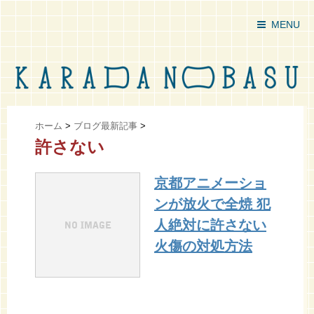
MENU
ホーム
>
ブログ最新記事
>
許さない
京都アニメーショ
ンが放火で全焼 犯
人絶対に許さない
火傷の対処方法