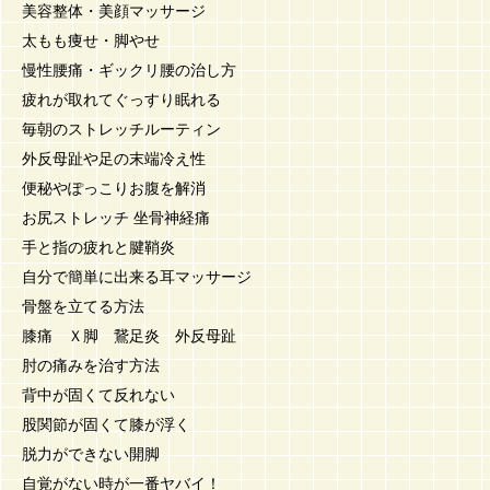
美容整体・美顔マッサージ
太もも痩せ・脚やせ
慢性腰痛・ギックリ腰の治し方
疲れが取れてぐっすり眠れる
毎朝のストレッチルーティン
外反母趾や足の末端冷え性
便秘やぽっこりお腹を解消
お尻ストレッチ 坐骨神経痛
手と指の疲れと腱鞘炎
自分で簡単に出来る耳マッサージ
骨盤を立てる方法
膝痛 Ｘ脚 鵞足炎 外反母趾
肘の痛みを治す方法
背中が固くて反れない
股関節が固くて膝が浮く
脱力ができない開脚
自覚がない時が一番ヤバイ！