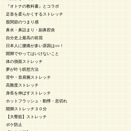
『オトナの教科書』とコラボ
足首を柔らかくするストレッチ
股関節のつまり感
鼻水・鼻詰まり・副鼻腔炎
自分史上最高の前屈
日本人に腰痛が多い原因は○○！
開脚でやってはいけないこと
体の側面ストレッチ
夢が叶う瞑想方法
背中・首肩腕ストレッチ
高難度ストレッチ
身長を伸ばすストレッチ
ホットフラッシュ・動悸・息切れ
開脚ストレッチ３０分
【大臀筋】ストレッチ
ボケ防止