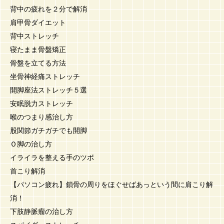
背中の疲れを２分で解消
肩甲骨ダイエット
背中ストレッチ
寝たまま骨盤矯正
骨盤を立てる方法
坐骨神経痛ストレッチ
開脚座法ストレッチ５選
安眠脱力ストレッチ
喉のつまり感治し方
股関節ガチガチでも開脚
Ｏ脚の治し方
イライラを整える手のツボ
首こり解消
【パソコン疲れ】鎖骨の周りをほぐせばあっという間に肩こり解
消！
下肢静脈瘤の治し方