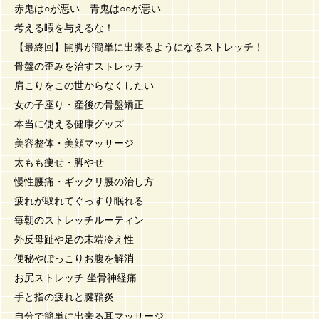
赤鬼は○が悪い 青鬼は○○が悪い
考える暇を与えるな！
【最終回】開脚が簡単に出来るようになるストレッチ！
骨盤の歪みを治すストレッチ
肩こりをこの世からなくしたい
女の子座り・産後の骨盤矯正
本当に使える健康グッズ
美容整体・美顔マッサージ
太もも痩せ・脚やせ
慢性腰痛・ギックリ腰の治し方
疲れが取れてぐっすり眠れる
毎朝のストレッチルーティン
外反母趾や足の末端冷え性
便秘やぽっこりお腹を解消
お尻ストレッチ 坐骨神経痛
手と指の疲れと腱鞘炎
自分で簡単に出来る耳マッサージ