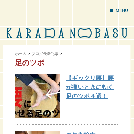
MENU
ホーム
>
ブログ最新記事
>
足のツボ
【ギックリ腰】腰
が痛いときに効く
足のツボ４選！