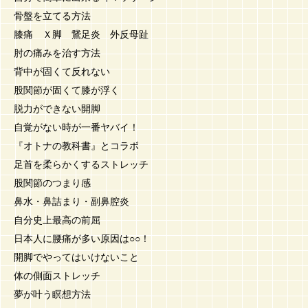
骨盤を立てる方法
膝痛 Ｘ脚 鵞足炎 外反母趾
肘の痛みを治す方法
背中が固くて反れない
股関節が固くて膝が浮く
脱力ができない開脚
自覚がない時が一番ヤバイ！
『オトナの教科書』とコラボ
足首を柔らかくするストレッチ
股関節のつまり感
鼻水・鼻詰まり・副鼻腔炎
自分史上最高の前屈
日本人に腰痛が多い原因は○○！
開脚でやってはいけないこと
体の側面ストレッチ
夢が叶う瞑想方法