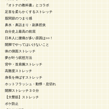
『オトナの教科書』とコラボ
足首を柔らかくするストレッチ
股関節のつまり感
鼻水・鼻詰まり・副鼻腔炎
自分史上最高の前屈
日本人に腰痛が多い原因は○○！
開脚でやってはいけないこと
体の側面ストレッチ
夢が叶う瞑想方法
背中・首肩腕ストレッチ
高難度ストレッチ
身長を伸ばすストレッチ
ホットフラッシュ・動悸・息切れ
開脚ストレッチ３０分
【大臀筋】ストレッチ
ボケ防止