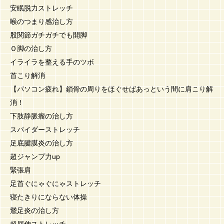
安眠脱力ストレッチ
喉のつまり感治し方
股関節ガチガチでも開脚
Ｏ脚の治し方
イライラを整える手のツボ
首こり解消
【パソコン疲れ】鎖骨の周りをほぐせばあっという間に肩こり解
消！
下肢静脈瘤の治し方
スパイダーストレッチ
足底腱膜炎の治し方
超ジャンプ力up
緊張肩
足首ぐにゃぐにゃストレッチ
寝たきりにならない体操
鵞足炎の治し方
超屈伸ストレッチ