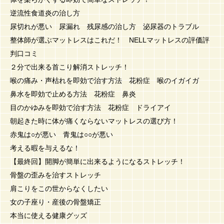
逆流性食道炎の治し方
尿切れが悪い 尿漏れ 残尿感の治し方 泌尿器のトラブル
整体師が選ぶマットレスはこれだ！ NELLマットレスの評価評
判口コミ
２分で出来る首こり解消ストレッチ！
喉の痛み・声枯れを即効で治す方法 花粉症 喉のイガイガ
鼻水を即効で止める方法 花粉症 鼻炎
目のかゆみを即効で治す方法 花粉症 ドライアイ
朝起きた時に体が痛くならないマットレスの選び方！
赤鬼は○が悪い 青鬼は○○が悪い
考える暇を与えるな！
【最終回】開脚が簡単に出来るようになるストレッチ！
骨盤の歪みを治すストレッチ
肩こりをこの世からなくしたい
女の子座り・産後の骨盤矯正
本当に使える健康グッズ