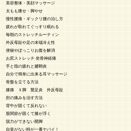
美容整体・美顔マッサージ
太もも痩せ・脚やせ
慢性腰痛・ギックリ腰の治し方
疲れが取れてぐっすり眠れる
毎朝のストレッチルーティン
外反母趾や足の末端冷え性
便秘やぽっこりお腹を解消
お尻ストレッチ 坐骨神経痛
手と指の疲れと腱鞘炎
自分で簡単に出来る耳マッサージ
骨盤を立てる方法
膝痛 Ｘ脚 鵞足炎 外反母趾
肘の痛みを治す方法
背中が固くて反れない
股関節が固くて膝が浮く
脱力ができない開脚
自覚がない時が一番ヤバイ！