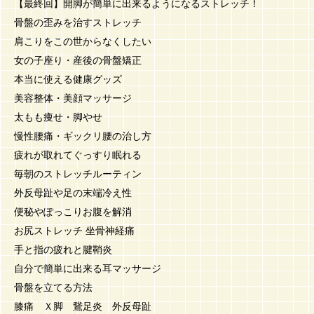
【最終回】開脚が簡単に出来るようになるストレッチ！
骨盤の歪みを治すストレッチ
肩こりをこの世からなくしたい
女の子座り・産後の骨盤矯正
本当に使える健康グッズ
美容整体・美顔マッサージ
太もも痩せ・脚やせ
慢性腰痛・ギックリ腰の治し方
疲れが取れてぐっすり眠れる
毎朝のストレッチルーティン
外反母趾や足の末端冷え性
便秘やぽっこりお腹を解消
お尻ストレッチ 坐骨神経痛
手と指の疲れと腱鞘炎
自分で簡単に出来る耳マッサージ
骨盤を立てる方法
膝痛 Ｘ脚 鵞足炎 外反母趾