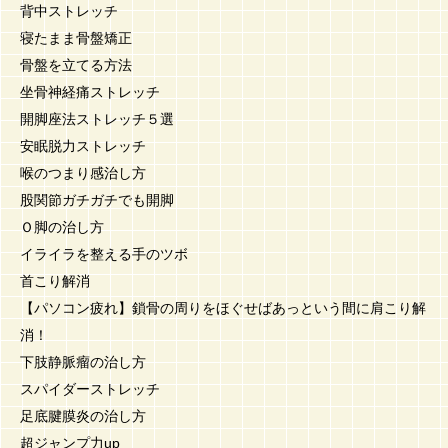
背中ストレッチ
寝たまま骨盤矯正
骨盤を立てる方法
坐骨神経痛ストレッチ
開脚座法ストレッチ５選
安眠脱力ストレッチ
喉のつまり感治し方
股関節ガチガチでも開脚
Ｏ脚の治し方
イライラを整える手のツボ
首こり解消
【パソコン疲れ】鎖骨の周りをほぐせばあっという間に肩こり解
消！
下肢静脈瘤の治し方
スパイダーストレッチ
足底腱膜炎の治し方
超ジャンプ力up