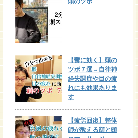
頭のツボ
【鬱に効く】頭の
ツボ７選→自律神
経失調症や目の疲
れにも効果ありま
す
【疲労回復】整体
師が教える顔と頭