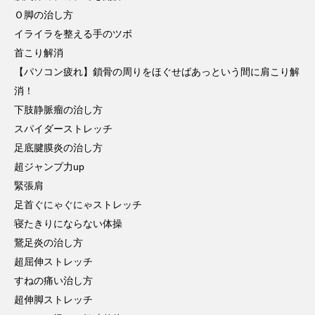
Ｏ脚の治し方
イライラを整える手のツボ
首こり解消
【パソコン疲れ】鎖骨の周りをほぐせばあっという間に肩こり解
消！
下肢静脈瘤の治し方
スパイダーストレッチ
足底腱膜炎の治し方
超ジャンプ力up
緊張肩
足首ぐにゃぐにゃストレッチ
寝たきりにならない体操
鵞足炎の治し方
超屈伸ストレッチ
すねの痛い治し方
超伸脚ストレッチ