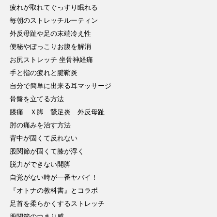
疲れが取れてぐっすり眠れる
毎朝のストレッチルーティン
外反母趾や足の末端冷え性
便秘やぽっこりお腹を解消
お尻ストレッチ 坐骨神経痛
手と指の疲れと腱鞘炎
自分で簡単に出来る耳マッサージ
骨盤を立てる方法
膝痛 Ｘ脚 鵞足炎 外反母趾
肘の痛みを治す方法
背中が固くて反れない
股関節が固くて膝が浮く
脱力ができない開脚
自覚がない時が一番ヤバイ！
『オトナの教科書』とコラボ
足首を柔らかくするストレッチ
股関節のつまり感