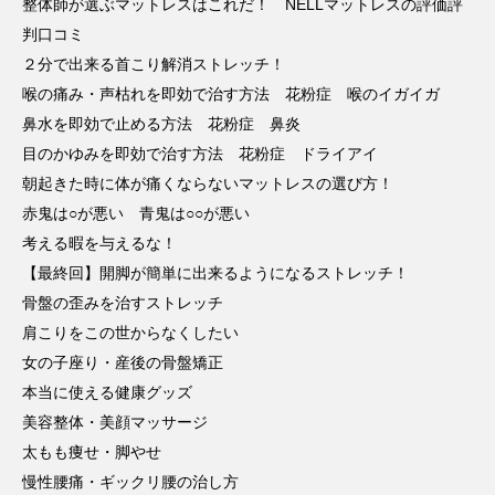
整体師が選ぶマットレスはこれだ！ NELLマットレスの評価評
判口コミ
２分で出来る首こり解消ストレッチ！
喉の痛み・声枯れを即効で治す方法 花粉症 喉のイガイガ
鼻水を即効で止める方法 花粉症 鼻炎
目のかゆみを即効で治す方法 花粉症 ドライアイ
朝起きた時に体が痛くならないマットレスの選び方！
赤鬼は○が悪い 青鬼は○○が悪い
考える暇を与えるな！
【最終回】開脚が簡単に出来るようになるストレッチ！
骨盤の歪みを治すストレッチ
肩こりをこの世からなくしたい
女の子座り・産後の骨盤矯正
本当に使える健康グッズ
美容整体・美顔マッサージ
太もも痩せ・脚やせ
慢性腰痛・ギックリ腰の治し方