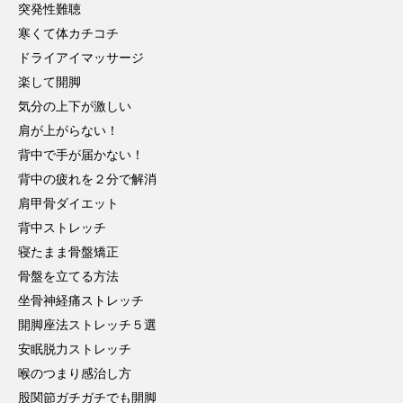
突発性難聴
寒くて体カチコチ
ドライアイマッサージ
楽して開脚
気分の上下が激しい
肩が上がらない！
背中で手が届かない！
背中の疲れを２分で解消
肩甲骨ダイエット
背中ストレッチ
寝たまま骨盤矯正
骨盤を立てる方法
坐骨神経痛ストレッチ
開脚座法ストレッチ５選
安眠脱力ストレッチ
喉のつまり感治し方
股関節ガチガチでも開脚