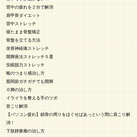
背中の疲れを２分で解消
肩甲骨ダイエット
背中ストレッチ
寝たまま骨盤矯正
骨盤を立てる方法
坐骨神経痛ストレッチ
開脚座法ストレッチ５選
安眠脱力ストレッチ
喉のつまり感治し方
股関節ガチガチでも開脚
Ｏ脚の治し方
イライラを整える手のツボ
首こり解消
【パソコン疲れ】鎖骨の周りをほぐせばあっという間に肩こり解
消！
下肢静脈瘤の治し方