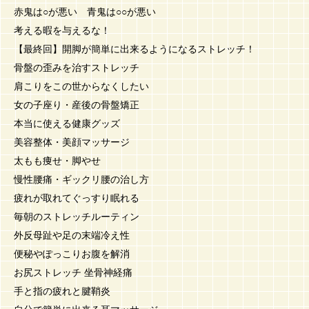
赤鬼は○が悪い 青鬼は○○が悪い
考える暇を与えるな！
【最終回】開脚が簡単に出来るようになるストレッチ！
骨盤の歪みを治すストレッチ
肩こりをこの世からなくしたい
女の子座り・産後の骨盤矯正
本当に使える健康グッズ
美容整体・美顔マッサージ
太もも痩せ・脚やせ
慢性腰痛・ギックリ腰の治し方
疲れが取れてぐっすり眠れる
毎朝のストレッチルーティン
外反母趾や足の末端冷え性
便秘やぽっこりお腹を解消
お尻ストレッチ 坐骨神経痛
手と指の疲れと腱鞘炎