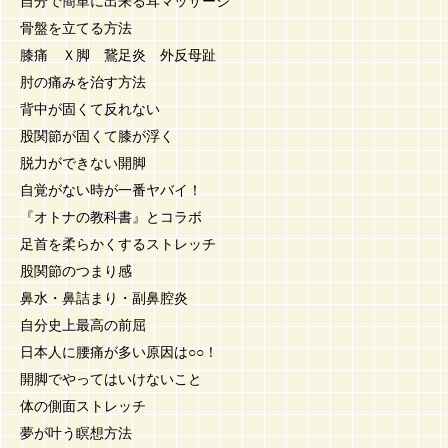
自分で簡単に出来る耳マッサージ
骨盤を立てる方法
膝痛 Ｘ脚 鵞足炎 外反母趾
肘の痛みを治す方法
背中が固くて反れない
股関節が固くて膝が浮く
脱力ができない開脚
自覚がない時が一番ヤバイ！
『オトナの教科書』とコラボ
足首を柔らかくするストレッチ
股関節のつまり感
鼻水・鼻詰まり・副鼻腔炎
自分史上最高の前屈
日本人に腰痛が多い原因は○○！
開脚でやってはいけないこと
体の側面ストレッチ
夢が叶う瞑想方法