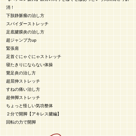
消！
下肢静脈瘤の治し方
スパイダーストレッチ
足底腱膜炎の治し方
超ジャンプ力up
緊張肩
足首ぐにゃぐにゃストレッチ
寝たきりにならない体操
鵞足炎の治し方
超屈伸ストレッチ
すねの痛い治し方
超伸脚ストレッチ
ちょっと怪しい気功整体
２分で開脚【アキレス腱編】
回転の力で開脚