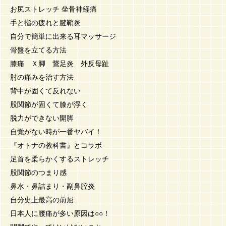
お尻ストレッチ 坐骨神経痛
手と指の疲れと腱鞘炎
自分で簡単に出来る耳マッサージ
骨盤を立てる方法
膝痛 Ｘ脚 鵞足炎 外反母趾
肘の痛みを治す方法
背中が固くて反れない
股関節が固くて膝が浮く
脱力ができない開脚
自覚がない時が一番ヤバイ！
『オトナの教科書』とコラボ
足首を柔らかくするストレッチ
股関節のつまり感
鼻水・鼻詰まり・副鼻腔炎
自分史上最高の前屈
日本人に腰痛が多い原因は○○！