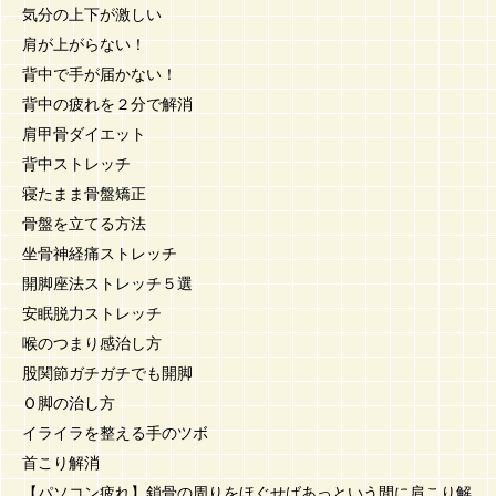
気分の上下が激しい
肩が上がらない！
背中で手が届かない！
背中の疲れを２分で解消
肩甲骨ダイエット
背中ストレッチ
寝たまま骨盤矯正
骨盤を立てる方法
坐骨神経痛ストレッチ
開脚座法ストレッチ５選
安眠脱力ストレッチ
喉のつまり感治し方
股関節ガチガチでも開脚
Ｏ脚の治し方
イライラを整える手のツボ
首こり解消
【パソコン疲れ】鎖骨の周りをほぐせばあっという間に肩こり解