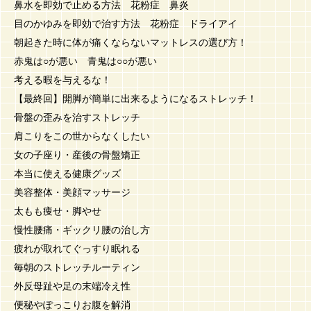
鼻水を即効で止める方法 花粉症 鼻炎
目のかゆみを即効で治す方法 花粉症 ドライアイ
朝起きた時に体が痛くならないマットレスの選び方！
赤鬼は○が悪い 青鬼は○○が悪い
考える暇を与えるな！
【最終回】開脚が簡単に出来るようになるストレッチ！
骨盤の歪みを治すストレッチ
肩こりをこの世からなくしたい
女の子座り・産後の骨盤矯正
本当に使える健康グッズ
美容整体・美顔マッサージ
太もも痩せ・脚やせ
慢性腰痛・ギックリ腰の治し方
疲れが取れてぐっすり眠れる
毎朝のストレッチルーティン
外反母趾や足の末端冷え性
便秘やぽっこりお腹を解消