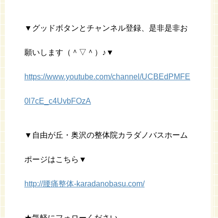
▼グッドボタンとチャンネル登録、是非是非お
願いします（＾▽＾）♪▼
https://www.youtube.com/channel/UCBEdPMFE
0l7cE_c4UvbFOzA
▼自由が丘・奥沢の整体院カラダノバスホーム
ポージはこちら▼
http://腰痛整体-karadanobasu.com/
★気軽にフォローください