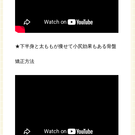
★下半身と太ももが痩せて小尻効果もある骨盤
矯正方法