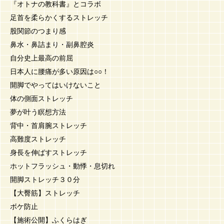
『オトナの教科書』とコラボ
足首を柔らかくするストレッチ
股関節のつまり感
鼻水・鼻詰まり・副鼻腔炎
自分史上最高の前屈
日本人に腰痛が多い原因は○○！
開脚でやってはいけないこと
体の側面ストレッチ
夢が叶う瞑想方法
背中・首肩腕ストレッチ
高難度ストレッチ
身長を伸ばすストレッチ
ホットフラッシュ・動悸・息切れ
開脚ストレッチ３０分
【大臀筋】ストレッチ
ボケ防止
【施術公開】ふくらはぎ