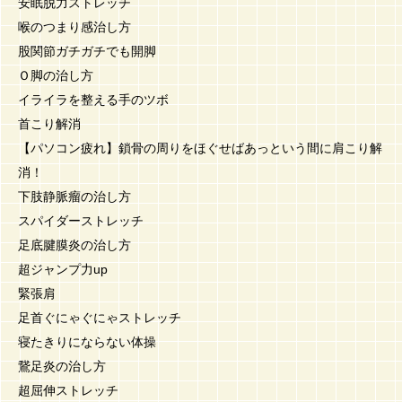
安眠脱力ストレッチ
喉のつまり感治し方
股関節ガチガチでも開脚
Ｏ脚の治し方
イライラを整える手のツボ
首こり解消
【パソコン疲れ】鎖骨の周りをほぐせばあっという間に肩こり解
消！
下肢静脈瘤の治し方
スパイダーストレッチ
足底腱膜炎の治し方
超ジャンプ力up
緊張肩
足首ぐにゃぐにゃストレッチ
寝たきりにならない体操
鵞足炎の治し方
超屈伸ストレッチ