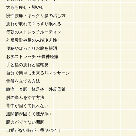
太もも痩せ・脚やせ
慢性腰痛・ギックリ腰の治し方
疲れが取れてぐっすり眠れる
毎朝のストレッチルーティン
外反母趾や足の末端冷え性
便秘やぽっこりお腹を解消
お尻ストレッチ 坐骨神経痛
手と指の疲れと腱鞘炎
自分で簡単に出来る耳マッサージ
骨盤を立てる方法
膝痛 Ｘ脚 鵞足炎 外反母趾
肘の痛みを治す方法
背中が固くて反れない
股関節が固くて膝が浮く
脱力ができない開脚
自覚がない時が一番ヤバイ！