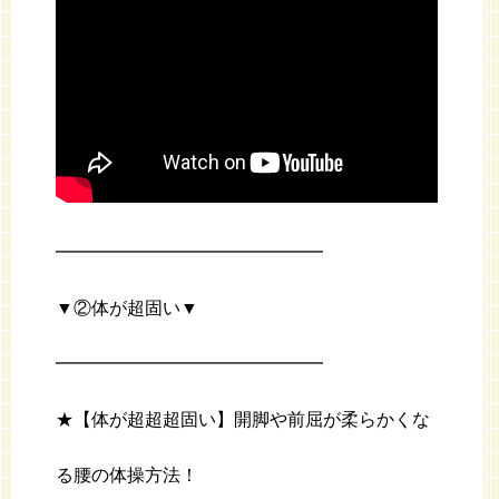
━━━━━━━━━━━━━━━
▼②体が超固い▼
━━━━━━━━━━━━━━━
★【体が超超超固い】開脚や前屈が柔らかくな
る腰の体操方法！