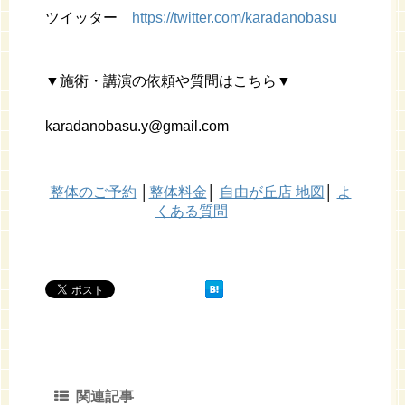
ツイッター
https://twitter.com/karadanobasu
▼施術・講演の依頼や質問はこちら▼
karadanobasu.y@gmail.com
整体のご予約
│
整体料金
│
自由が丘店 地図
│
よ
くある質問
関連記事