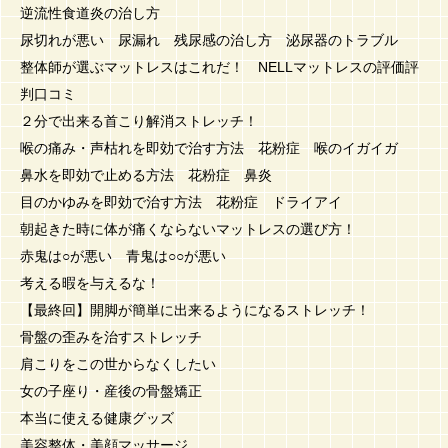
逆流性食道炎の治し方
尿切れが悪い 尿漏れ 残尿感の治し方 泌尿器のトラブル
整体師が選ぶマットレスはこれだ！ NELLマットレスの評価評
判口コミ
２分で出来る首こり解消ストレッチ！
喉の痛み・声枯れを即効で治す方法 花粉症 喉のイガイガ
鼻水を即効で止める方法 花粉症 鼻炎
目のかゆみを即効で治す方法 花粉症 ドライアイ
朝起きた時に体が痛くならないマットレスの選び方！
赤鬼は○が悪い 青鬼は○○が悪い
考える暇を与えるな！
【最終回】開脚が簡単に出来るようになるストレッチ！
骨盤の歪みを治すストレッチ
肩こりをこの世からなくしたい
女の子座り・産後の骨盤矯正
本当に使える健康グッズ
美容整体・美顔マッサージ