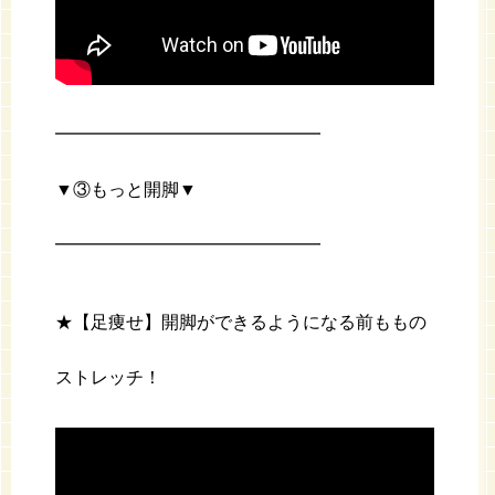
━━━━━━━━━━━━━━━
▼③もっと開脚▼
━━━━━━━━━━━━━━━
★【足痩せ】開脚ができるようになる前ももの
ストレッチ！