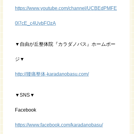
https://www.youtube.com/channel/UCBEdPMFE
0l7cE_c4UvbFOzA
▼自由が丘整体院『カラダノバス』ホームポー
ジ▼
http://腰痛整体-karadanobasu.com/
▼SNS▼
Facebook
https://www.facebook.com/karadanobasu/