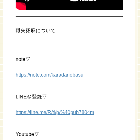
磯矢拓麻について
note▽
https://note.com/karadanobasu
LINE＠登録▽
https://line.me/R/ti/p/%40pub7804m
Youtube▽