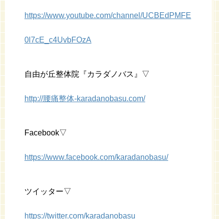
https://www.youtube.com/channel/UCBEdPMFE
0l7cE_c4UvbFOzA
自由が丘整体院『カラダノバス』▽
http://腰痛整体-karadanobasu.com/
Facebook▽
https://www.facebook.com/karadanobasu/
ツイッター▽
https://twitter.com/karadanobasu