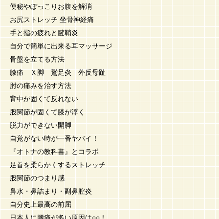
便秘やぽっこりお腹を解消
お尻ストレッチ 坐骨神経痛
手と指の疲れと腱鞘炎
自分で簡単に出来る耳マッサージ
骨盤を立てる方法
膝痛 Ｘ脚 鵞足炎 外反母趾
肘の痛みを治す方法
背中が固くて反れない
股関節が固くて膝が浮く
脱力ができない開脚
自覚がない時が一番ヤバイ！
『オトナの教科書』とコラボ
足首を柔らかくするストレッチ
股関節のつまり感
鼻水・鼻詰まり・副鼻腔炎
自分史上最高の前屈
日本人に腰痛が多い原因は○○！