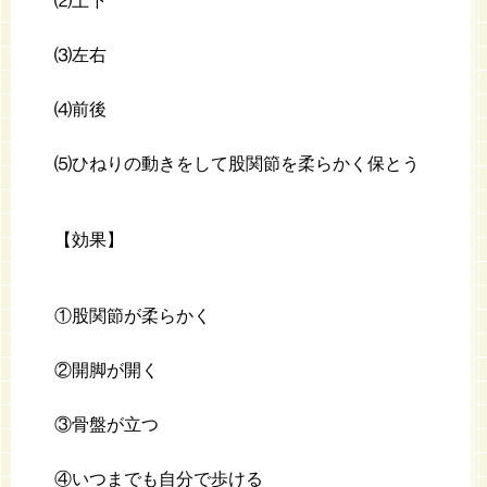
⑵上下
⑶左右
⑷前後
⑸ひねりの動きをして股関節を柔らかく保とう
【効果】
①股関節が柔らかく
②開脚が開く
③骨盤が立つ
④いつまでも自分で歩ける