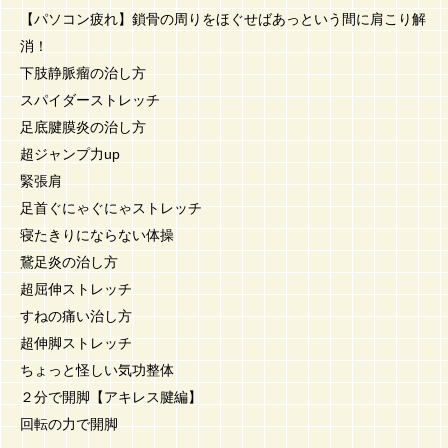
【パソコン疲れ】鎖骨の周りをほぐせばあっという間に肩こり解
消！
下肢静脈瘤の治し方
スパイダーストレッチ
足底腱膜炎の治し方
超ジャンプ力up
緊張肩
足首ぐにゃぐにゃストレッチ
寝たきりにならない体操
鵞足炎の治し方
超屈伸ストレッチ
すねの痛い治し方
超伸脚ストレッチ
ちょっと怪しい気功整体
２分で開脚【アキレス腱編】
回転の力で開脚