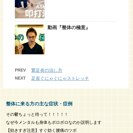
動画『整体の極意』
PREV
鵞足炎の治し方
NEXT
足首ぐにゃぐにゃストレッチ
整体に来る方の主な症状・症例
その鬱ちょっと待って！！！！！
なぜ今メンタルも身体もボロボロなのか説明します
【効きすぎ注意】すぐ効く腰痛のツボ