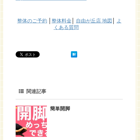
整体のご予約
│
整体料金
│
自由が丘店 地図
│
よ
くある質問
関連記事
簡単開脚