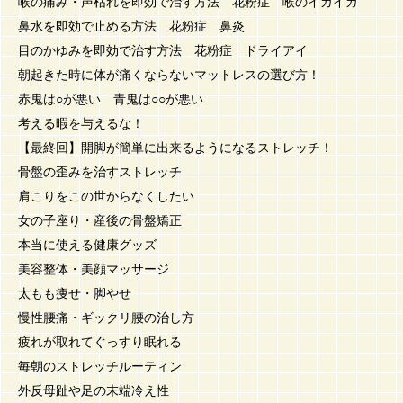
喉の痛み・声枯れを即効で治す方法 花粉症 喉のイガイガ
鼻水を即効で止める方法 花粉症 鼻炎
目のかゆみを即効で治す方法 花粉症 ドライアイ
朝起きた時に体が痛くならないマットレスの選び方！
赤鬼は○が悪い 青鬼は○○が悪い
考える暇を与えるな！
【最終回】開脚が簡単に出来るようになるストレッチ！
骨盤の歪みを治すストレッチ
肩こりをこの世からなくしたい
女の子座り・産後の骨盤矯正
本当に使える健康グッズ
美容整体・美顔マッサージ
太もも痩せ・脚やせ
慢性腰痛・ギックリ腰の治し方
疲れが取れてぐっすり眠れる
毎朝のストレッチルーティン
外反母趾や足の末端冷え性