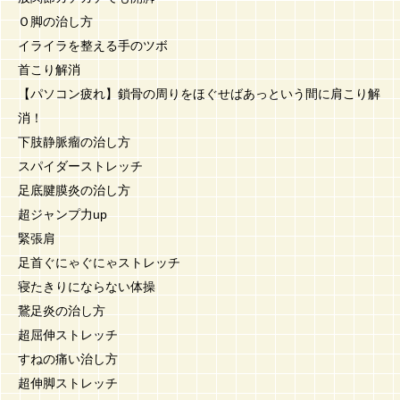
Ｏ脚の治し方
イライラを整える手のツボ
首こり解消
【パソコン疲れ】鎖骨の周りをほぐせばあっという間に肩こり解
消！
下肢静脈瘤の治し方
スパイダーストレッチ
足底腱膜炎の治し方
超ジャンプ力up
緊張肩
足首ぐにゃぐにゃストレッチ
寝たきりにならない体操
鵞足炎の治し方
超屈伸ストレッチ
すねの痛い治し方
超伸脚ストレッチ