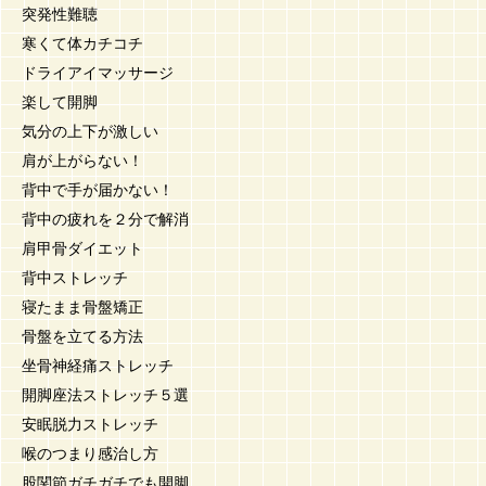
突発性難聴
寒くて体カチコチ
ドライアイマッサージ
楽して開脚
気分の上下が激しい
肩が上がらない！
背中で手が届かない！
背中の疲れを２分で解消
肩甲骨ダイエット
背中ストレッチ
寝たまま骨盤矯正
骨盤を立てる方法
坐骨神経痛ストレッチ
開脚座法ストレッチ５選
安眠脱力ストレッチ
喉のつまり感治し方
股関節ガチガチでも開脚