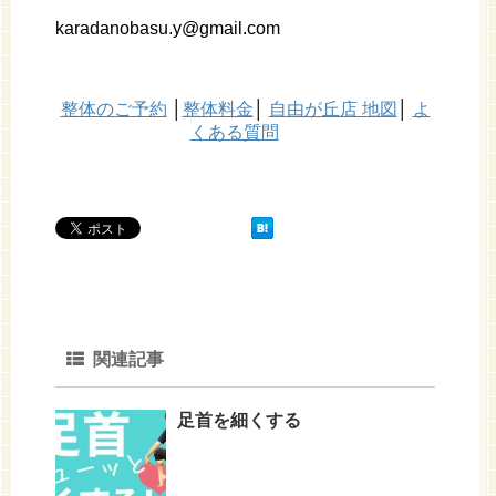
karadanobasu.y@gmail.com
整体のご予約
│
整体料金
│
自由が丘店 地図
│
よ
くある質問
関連記事
足首を細くする