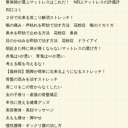
整体師が選ぶマットレスはこれだ！ NELLマットレスの評価評
判口コミ
２分で出来る首こり解消ストレッチ！
喉の痛み・声枯れを即効で治す方法 花粉症 喉のイガイガ
鼻水を即効で止める方法 花粉症 鼻炎
目のかゆみを即効で治す方法 花粉症 ドライアイ
朝起きた時に体が痛くならないマットレスの選び方！
赤鬼は○が悪い 青鬼は○○が悪い
考える暇を与えるな！
【最終回】開脚が簡単に出来るようになるストレッチ！
骨盤の歪みを治すストレッチ
肩こりをこの世からなくしたい
女の子座り・産後の骨盤矯正
本当に使える健康グッズ
美容整体・美顔マッサージ
太もも痩せ・脚やせ
慢性腰痛・ギックリ腰の治し方