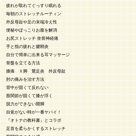
疲れが取れてぐっすり眠れる
毎朝のストレッチルーティン
外反母趾や足の末端冷え性
便秘やぽっこりお腹を解消
お尻ストレッチ 坐骨神経痛
手と指の疲れと腱鞘炎
自分で簡単に出来る耳マッサージ
骨盤を立てる方法
膝痛 Ｘ脚 鵞足炎 外反母趾
肘の痛みを治す方法
背中が固くて反れない
股関節が固くて膝が浮く
脱力ができない開脚
自覚がない時が一番ヤバイ！
『オトナの教科書』とコラボ
足首を柔らかくするストレッチ