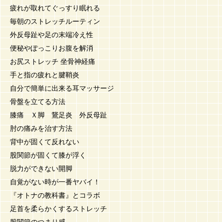
疲れが取れてぐっすり眠れる
毎朝のストレッチルーティン
外反母趾や足の末端冷え性
便秘やぽっこりお腹を解消
お尻ストレッチ 坐骨神経痛
手と指の疲れと腱鞘炎
自分で簡単に出来る耳マッサージ
骨盤を立てる方法
膝痛 Ｘ脚 鵞足炎 外反母趾
肘の痛みを治す方法
背中が固くて反れない
股関節が固くて膝が浮く
脱力ができない開脚
自覚がない時が一番ヤバイ！
『オトナの教科書』とコラボ
足首を柔らかくするストレッチ
股関節のつまり感