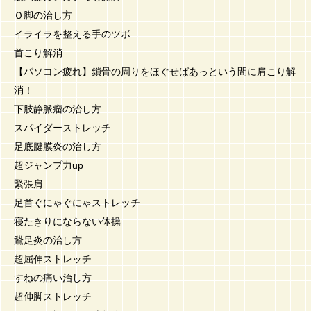
Ｏ脚の治し方
イライラを整える手のツボ
首こり解消
【パソコン疲れ】鎖骨の周りをほぐせばあっという間に肩こり解
消！
下肢静脈瘤の治し方
スパイダーストレッチ
足底腱膜炎の治し方
超ジャンプ力up
緊張肩
足首ぐにゃぐにゃストレッチ
寝たきりにならない体操
鵞足炎の治し方
超屈伸ストレッチ
すねの痛い治し方
超伸脚ストレッチ