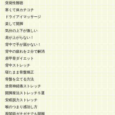
突発性難聴
寒くて体カチコチ
ドライアイマッサージ
楽して開脚
気分の上下が激しい
肩が上がらない！
背中で手が届かない！
背中の疲れを２分で解消
肩甲骨ダイエット
背中ストレッチ
寝たまま骨盤矯正
骨盤を立てる方法
坐骨神経痛ストレッチ
開脚座法ストレッチ５選
安眠脱力ストレッチ
喉のつまり感治し方
股関節ガチガチでも開脚