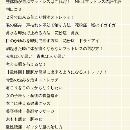
整体師が選ぶマットレスはこれだ！ NELLマットレスの評価評
判口コミ
２分で出来る首こり解消ストレッチ！
喉の痛み・声枯れを即効で治す方法 花粉症 喉のイガイガ
鼻水を即効で止める方法 花粉症 鼻炎
目のかゆみを即効で治す方法 花粉症 ドライアイ
朝起きた時に体が痛くならないマットレスの選び方！
赤鬼は○が悪い 青鬼は○○が悪い
考える暇を与えるな！
【最終回】開脚が簡単に出来るようになるストレッチ！
骨盤の歪みを治すストレッチ
肩こりをこの世からなくしたい
女の子座り・産後の骨盤矯正
本当に使える健康グッズ
美容整体・美顔マッサージ
太もも痩せ・脚やせ
慢性腰痛・ギックリ腰の治し方