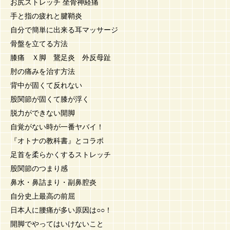
お尻ストレッチ 坐骨神経痛
手と指の疲れと腱鞘炎
自分で簡単に出来る耳マッサージ
骨盤を立てる方法
膝痛 Ｘ脚 鵞足炎 外反母趾
肘の痛みを治す方法
背中が固くて反れない
股関節が固くて膝が浮く
脱力ができない開脚
自覚がない時が一番ヤバイ！
『オトナの教科書』とコラボ
足首を柔らかくするストレッチ
股関節のつまり感
鼻水・鼻詰まり・副鼻腔炎
自分史上最高の前屈
日本人に腰痛が多い原因は○○！
開脚でやってはいけないこと