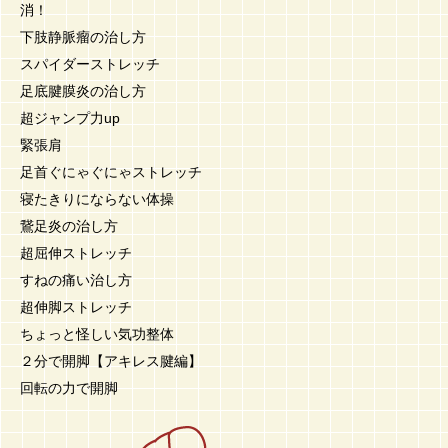
消！
下肢静脈瘤の治し方
スパイダーストレッチ
足底腱膜炎の治し方
超ジャンプ力up
緊張肩
足首ぐにゃぐにゃストレッチ
寝たきりにならない体操
鵞足炎の治し方
超屈伸ストレッチ
すねの痛い治し方
超伸脚ストレッチ
ちょっと怪しい気功整体
２分で開脚【アキレス腱編】
回転の力で開脚