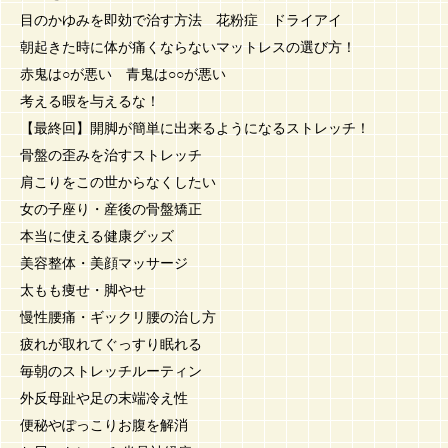
目のかゆみを即効で治す方法 花粉症 ドライアイ
朝起きた時に体が痛くならないマットレスの選び方！
赤鬼は○が悪い 青鬼は○○が悪い
考える暇を与えるな！
【最終回】開脚が簡単に出来るようになるストレッチ！
骨盤の歪みを治すストレッチ
肩こりをこの世からなくしたい
女の子座り・産後の骨盤矯正
本当に使える健康グッズ
美容整体・美顔マッサージ
太もも痩せ・脚やせ
慢性腰痛・ギックリ腰の治し方
疲れが取れてぐっすり眠れる
毎朝のストレッチルーティン
外反母趾や足の末端冷え性
便秘やぽっこりお腹を解消