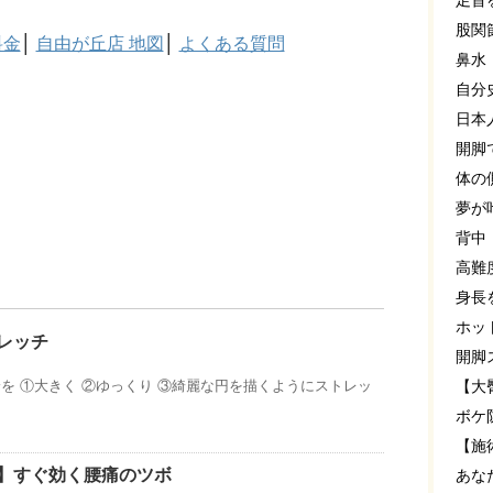
足首
股関
料金
│
自由が丘店 地図
│
よくある質問
鼻水
自分
日本
開脚
体の
夢が
背中
高難
身長
ホッ
レッチ
開脚
【大
を ①大きく ②ゆっくり ③綺麗な円を描くようにストレッ
ボケ
【施
】すぐ効く腰痛のツボ
あな