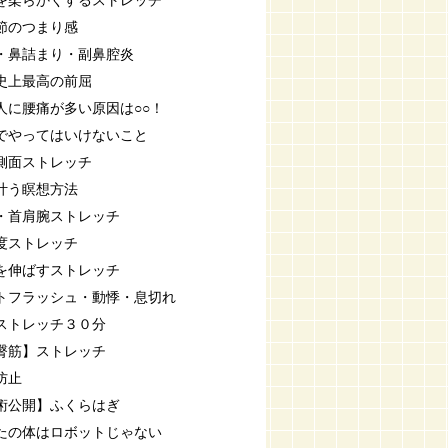
を柔らかくするストレッチ
節のつまり感
・鼻詰まり・副鼻腔炎
史上最高の前屈
人に腰痛が多い原因は○○！
でやってはいけないこと
側面ストレッチ
叶う瞑想方法
・首肩腕ストレッチ
度ストレッチ
を伸ばすストレッチ
トフラッシュ・動悸・息切れ
ストレッチ３０分
臀筋】ストレッチ
防止
術公開】ふくらはぎ
たの体はロボットじゃない