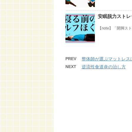
安眠脱力ストレ
【note】「開脚スト
PREV
整体師が選ぶマットレス
NEXT
逆流性食道炎の治し方