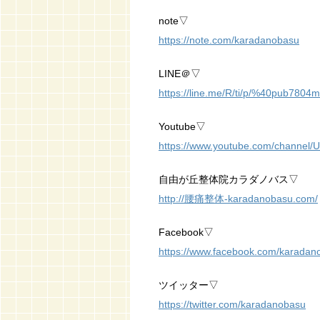
note▽
https://note.com/karadanobasu
LINE＠▽
https://line.me/R/ti/p/%40pub7804m
Youtube▽
https://www.youtube.com/channe
自由が丘整体院カラダノバス▽
http://腰痛整体-karadanobasu.com/
Facebook▽
https://www.facebook.com/karadan
ツイッター▽
https://twitter.com/karadanobasu