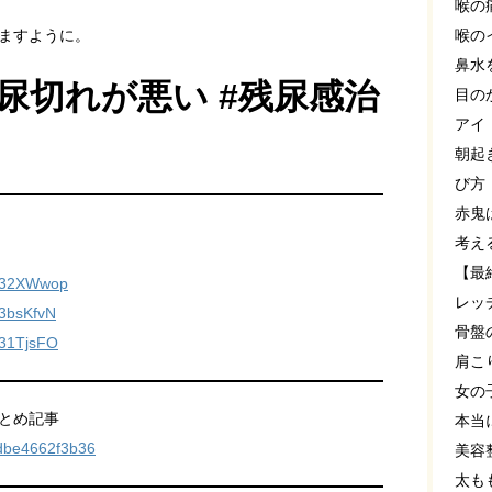
喉の
ますように。
喉の
鼻水
#尿切れが悪い #残尿感治
目の
アイ
朝起
び方
赤鬼
考え
【最
o/32XWwop
レッ
/3bsKfvN
骨盤
/31TjsFO
肩こ
女の
まとめ記事
本当
ndbe4662f3b36
美容
太も