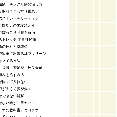
腰痛・ギックリ腰の治し方
が取れてぐっすり眠れる
のストレッチルーティン
母趾や足の末端冷え性
やぽっこりお腹を解消
ストレッチ 坐骨神経痛
指の疲れと腱鞘炎
で簡単に出来る耳マッサージ
を立てる方法
 Ｘ脚 鵞足炎 外反母趾
痛みを治す方法
が固くて反れない
節が固くて膝が浮く
ができない開脚
がない時が一番ヤバイ！
トナの教科書』とコラボ