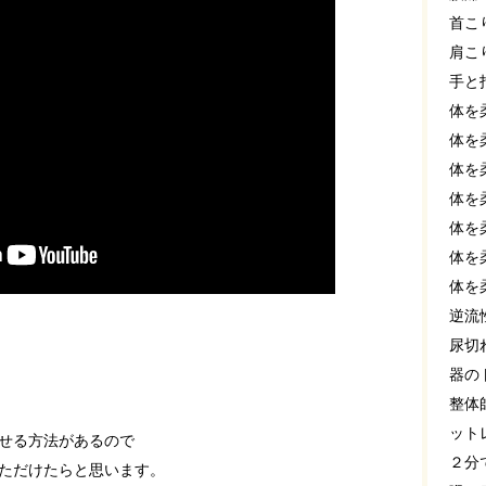
首こ
肩こ
手と
体を
体を
体を
体を
体を
体を
体を
逆流
尿切
器の
整体
ット
せる方法があるので
２分
ただけたらと思います。