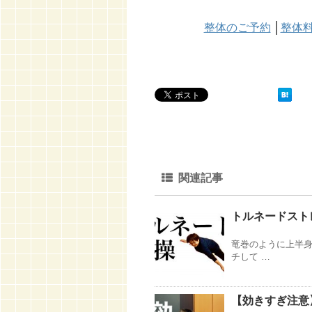
整体のご予約
│
整体
関連記事
トルネードスト
竜巻のように上半身
チして …
【効きすぎ注意