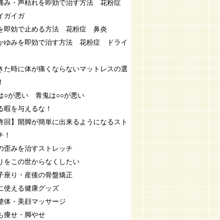
痛み・声枯れを即効で治す方法 花粉症
イガイガ
を即効で止める方法 花粉症 鼻炎
かゆみを即効で治す方法 花粉症 ドライ
きた時に体が痛くならないマットレスの選
！
は○が悪い 青鬼は○○が悪い
る暇を与えるな！
終回】開脚が簡単に出来るようになるスト
チ！
の歪みを治すストレッチ
りをこの世からなくしたい
子座り・産後の骨盤矯正
に使える健康グッズ
整体・美顔マッサージ
も痩せ・脚やせ