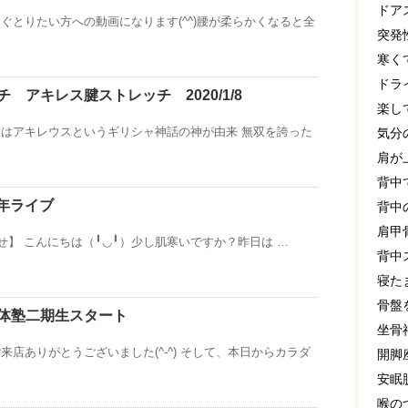
ドア
ぐとりたい方への動画になります(^^)腰が柔らかくなると全
突発
寒く
ドラ
 アキレス腱ストレッチ 2020/1/8
楽し
はアキレウスというギリシャ神話の神が由来 無双を誇った
気分
肩が
背中
8周年ライブ
背中
肩甲
】 こんにちは（╹◡╹）少し肌寒いですか？昨日は …
背中
寝た
骨盤
体塾二期生スタート
坐骨
来店ありがとうございました(^-^) そして、本日からカラダ
開脚
安眠
喉の