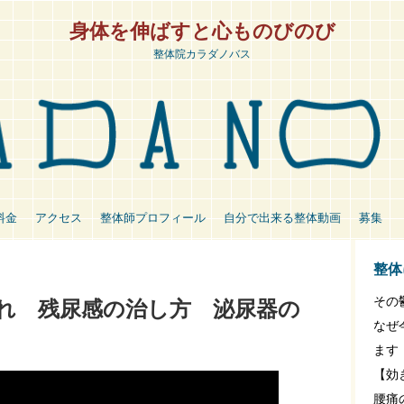
身体を伸ばすと心ものびのび
整体院カラダノバス
料金
アクセス
整体師プロフィール
自分で出来る整体動画
募集
整体
その
れ 残尿感の治し方 泌尿器の
なぜ
ます
【効
腰痛の