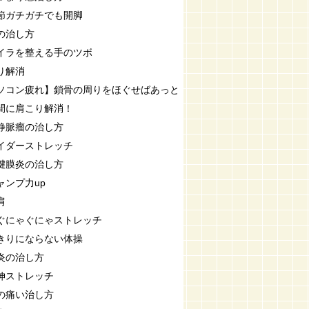
節ガチガチでも開脚
の治し方
イラを整える手のツボ
り解消
ソコン疲れ】鎖骨の周りをほぐせばあっと
間に肩こり解消！
静脈瘤の治し方
イダーストレッチ
腱膜炎の治し方
ャンプ力up
肩
ぐにゃぐにゃストレッチ
きりにならない体操
炎の治し方
伸ストレッチ
の痛い治し方