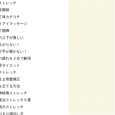
ストレッチ
性難聴
て体カチコチ
イアイマッサージ
て開脚
の上下が激しい
上がらない！
で手が届かない！
の疲れを２分で解消
骨ダイエット
ストレッチ
まま骨盤矯正
を立てる方法
神経痛ストレッチ
座法ストレッチ５選
脱力ストレッチ
つまり感治し方