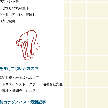
脚ストレッチ
っと怪しい気功整体
で開脚【アキレス腱編】
の力で開脚
を受けて頂いた方の声
真知亜様・椎間板ヘルニア
ットネスインストラクター・稲毛友紀先生
紗貴様・椎間板ヘルニア
院カラダノバス・最新記事