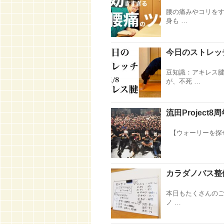
腰の痛みやコリをす
身も …
今日のストレッチ
豆知識：アキレス腱
が、不死 …
流田Project
【ウォーリーを探せ
カラダノバス整
本日もたくさんのご
ノ …