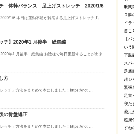
 体幹バランス 足上げストレッチ 2020/1/6
股関
Ｏ脚
020/1/6 本日は運動不足が解消する足上げストレッチ 片 …
イラ
首こ
【パ
チ】2020年1 月後半 総集編
いう
2020年1 月後半 総集編 お陰様で毎日更新することが出来
下肢
スパ
足底
し方
超ジ
緊張
レッチ」方法をまとめて本にしました！https://not …
足首
寝た
鵞足
後の骨盤矯正
超屈
レッチ」方法をまとめて本にしました！https://not …
すね