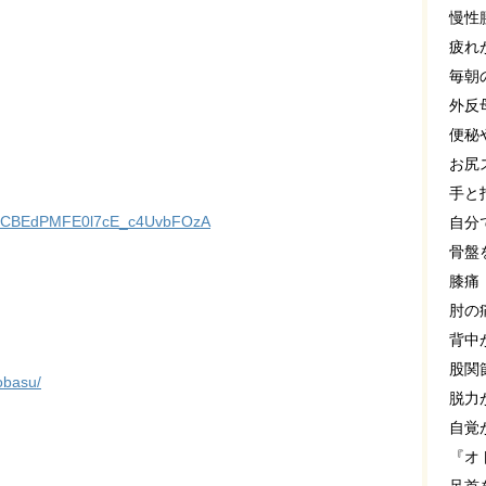
慢性
疲れ
毎朝
外反
便秘
お尻
手と
l/UCBEdPMFE0l7cE_c4UvbFOzA
自分
骨盤
膝痛
肘の
背中
股関
obasu/
脱力
自覚
『オ