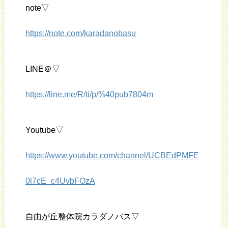
note▽
https://note.com/karadanobasu
LINE＠▽
https://line.me/R/ti/p/%40pub7804m
Youtube▽
https://www.youtube.com/channel/UCBEdPMFE
0l7cE_c4UvbFOzA
自由が丘整体院カラダノバス▽