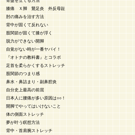
骨盤を立てる方法
膝痛 Ｘ脚 鵞足炎 外反母趾
肘の痛みを治す方法
背中が固くて反れない
股関節が固くて膝が浮く
脱力ができない開脚
自覚がない時が一番ヤバイ！
『オトナの教科書』とコラボ
足首を柔らかくするストレッチ
股関節のつまり感
鼻水・鼻詰まり・副鼻腔炎
自分史上最高の前屈
日本人に腰痛が多い原因は○○！
開脚でやってはいけないこと
体の側面ストレッチ
夢が叶う瞑想方法
背中・首肩腕ストレッチ