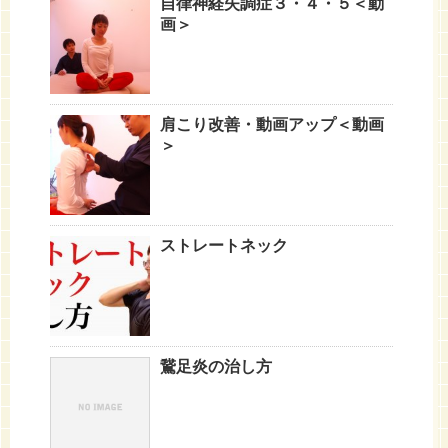
自律神経失調症３・４・５＜動
画＞
肩こり改善・動画アップ＜動画
＞
ストレートネック
鵞足炎の治し方