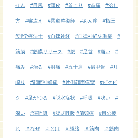
せん
#目尻
#頭皮
#首こり
#首痛
#治し
方
#寝違え
#柔道整復師
#あん摩
#指圧
#理学療法士
#自律神経
#自律神経失調症
#
筋膜
#筋膜リリース
#腹
#足首
#痛い
#
痛み
#治る
#肘痛
#五十肩
#肩甲骨
#耳
鳴り
#顔面神経痛
#片側顔面痙攣
#ピクピ
ク
#足がつる
#脱水症状
#呼吸
#浅い
#
深い
#深呼吸
#腹式呼吸
#偏頭痛
#目の疲
れ
＃なぜ
＃とは
＃経絡
＃筋肉
＃筋肉