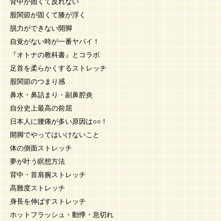
背中が固くて反れない
股関節が固くて膝が浮く
脱力ができない開脚
自覚がない時が一番ヤバイ！
『オトナの教科書』とコラボ
足首を柔らかくするストレッチ
股関節のつまり感
鼻水・鼻詰まり・副鼻腔炎
自分史上最高の前屈
日本人に腰痛が多い原因は○○！
開脚でやってはいけないこと
体の側面ストレッチ
夢が叶う瞑想方法
背中・首肩腕ストレッチ
高難度ストレッチ
身長を伸ばすストレッチ
ホットフラッシュ・動悸・息切れ