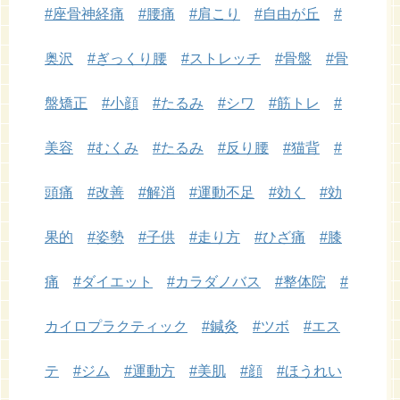
#座骨神経痛
#腰痛
#肩こり
#自由が丘
#
奥沢
#ぎっくり腰
#ストレッチ
#骨盤
#骨
盤矯正
#小顔
#たるみ
#シワ
#筋トレ
#
美容
#むくみ
#たるみ
#反り腰
#猫背
#
頭痛
#改善
#解消
#運動不足
#効く
#効
果的
#姿勢
#子供
#走り方
#ひざ痛
#膝
痛
#ダイエット
#カラダノバス
#整体院
#
カイロプラクティック
#鍼灸
#ツボ
#エス
テ
#ジム
#運動方
#美肌
#顔
#ほうれい