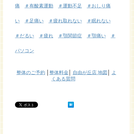
痛
＃有酸素運動
＃運動不足
＃おしり痛
い
＃足痛い
＃疲れ取れない
＃眠れない
＃だるい
＃疲れ
＃顎関節症
＃顎痛い
＃
パソコン
整体のご予約
│
整体料金
│
自由が丘店 地図
│
よ
くある質問