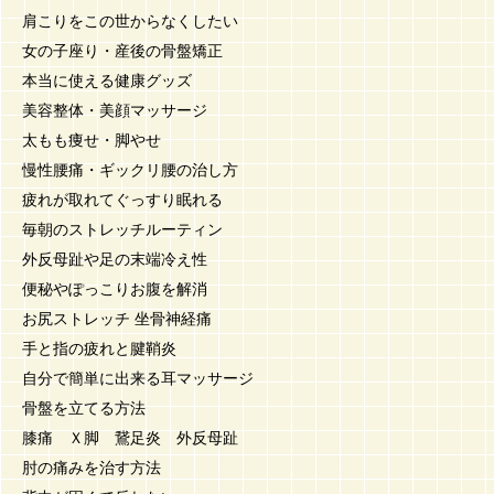
肩こりをこの世からなくしたい
女の子座り・産後の骨盤矯正
本当に使える健康グッズ
美容整体・美顔マッサージ
太もも痩せ・脚やせ
慢性腰痛・ギックリ腰の治し方
疲れが取れてぐっすり眠れる
毎朝のストレッチルーティン
外反母趾や足の末端冷え性
便秘やぽっこりお腹を解消
お尻ストレッチ 坐骨神経痛
手と指の疲れと腱鞘炎
自分で簡単に出来る耳マッサージ
骨盤を立てる方法
膝痛 Ｘ脚 鵞足炎 外反母趾
肘の痛みを治す方法