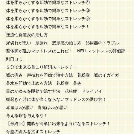
体を柔らかくする即効で簡単なストレッチ④
体を柔らかくする即効で簡単なストレッチ③
体を柔らかくする即効で簡単なストレッチ②
体を柔らかくする即効で簡単なストレッチ！
逆流性食道炎の治し方
尿切れが悪い 尿漏れ 残尿感の治し方 泌尿器のトラブル
整体師が選ぶマットレスはこれだ！ NELLマットレスの評価評
判口コミ
２分で出来る首こり解消ストレッチ！
喉の痛み・声枯れを即効で治す方法 花粉症 喉のイガイガ
鼻水を即効で止める方法 花粉症 鼻炎
目のかゆみを即効で治す方法 花粉症 ドライアイ
朝起きた時に体が痛くならないマットレスの選び方！
赤鬼は○が悪い 青鬼は○○が悪い
考える暇を与えるな！
【最終回】開脚が簡単に出来るようになるストレッチ！
骨盤の歪みを治すストレッチ