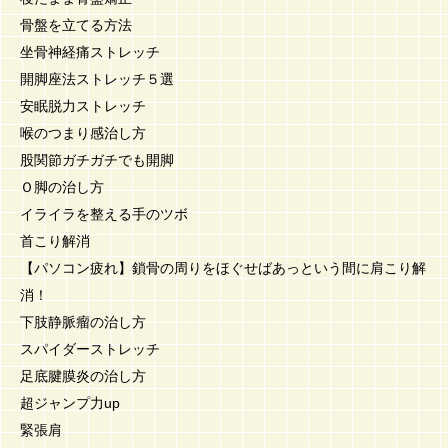
骨盤を立てる方法
坐骨神経痛ストレッチ
開脚座法ストレッチ５選
安眠脱力ストレッチ
喉のつまり感治し方
股関節ガチガチでも開脚
Ｏ脚の治し方
イライラを整える手のツボ
首こり解消
【パソコン疲れ】鎖骨の周りをほぐせばあっという間に肩こり解
消！
下肢静脈瘤の治し方
スパイダーストレッチ
足底腱膜炎の治し方
超ジャンプ力up
緊張肩