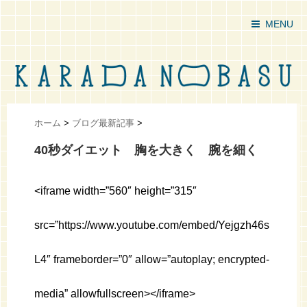
MENU
ホーム
>
ブログ最新記事
>
40秒ダイエット 胸を大きく 腕を細く
<iframe width=”560″ height=”315″
src=”https://www.youtube.com/embed/Yejgzh46s
L4″ frameborder=”0″ allow=”autoplay; encrypted-
media” allowfullscreen></iframe>