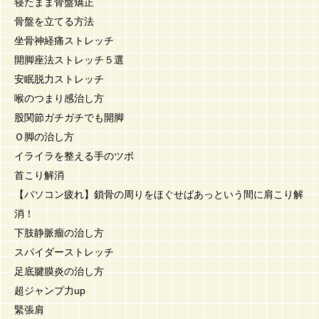
寝たまま骨盤矯正
骨盤を立てる方法
坐骨神経痛ストレッチ
開脚座法ストレッチ５選
安眠脱力ストレッチ
喉のつまり感治し方
股関節ガチガチでも開脚
Ｏ脚の治し方
イライラを整える手のツボ
首こり解消
【パソコン疲れ】鎖骨の周りをほぐせばあっという間に肩こり解
消！
下肢静脈瘤の治し方
スパイダーストレッチ
足底腱膜炎の治し方
超ジャンプ力up
緊張肩