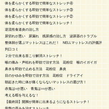
体を柔らかくする即効で簡単なストレッチ④
体を柔らかくする即効で簡単なストレッチ③
体を柔らかくする即効で簡単なストレッチ②
体を柔らかくする即効で簡単なストレッチ！
逆流性食道炎の治し方
尿切れが悪い 尿漏れ 残尿感の治し方 泌尿器のトラブル
整体師が選ぶマットレスはこれだ！ NELLマットレスの評価評
判口コミ
２分で出来る首こり解消ストレッチ！
喉の痛み・声枯れを即効で治す方法 花粉症 喉のイガイガ
鼻水を即効で止める方法 花粉症 鼻炎
目のかゆみを即効で治す方法 花粉症 ドライアイ
朝起きた時に体が痛くならないマットレスの選び方！
赤鬼は○が悪い 青鬼は○○が悪い
考える暇を与えるな！
【最終回】開脚が簡単に出来るようになるストレッチ！
骨盤の歪みを治すストレッチ