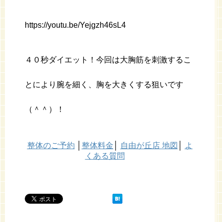
https://youtu.be/Yejgzh46sL4
４０秒ダイエット！今回は大胸筋を刺激するこ
とにより腕を細く、胸を大きくする狙いです
（＾＾）！
整体のご予約
│
整体料金
│
自由が丘店 地図
│
よ
くある質問