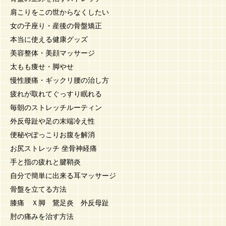
肩こりをこの世からなくしたい
女の子座り・産後の骨盤矯正
本当に使える健康グッズ
美容整体・美顔マッサージ
太もも痩せ・脚やせ
慢性腰痛・ギックリ腰の治し方
疲れが取れてぐっすり眠れる
毎朝のストレッチルーティン
外反母趾や足の末端冷え性
便秘やぽっこりお腹を解消
お尻ストレッチ 坐骨神経痛
手と指の疲れと腱鞘炎
自分で簡単に出来る耳マッサージ
骨盤を立てる方法
膝痛 Ｘ脚 鵞足炎 外反母趾
肘の痛みを治す方法