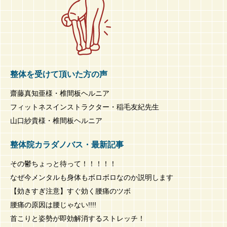
整体を受けて頂いた方の声
齋藤真知亜様・椎間板ヘルニア
フィットネスインストラクター・稲毛友紀先生
山口紗貴様・椎間板ヘルニア
整体院カラダノバス・最新記事
その鬱ちょっと待って！！！！！
なぜ今メンタルも身体もボロボロなのか説明します
【効きすぎ注意】すぐ効く腰痛のツボ
腰痛の原因は腰じゃない!!!!
首こりと姿勢が即効解消するストレッチ！