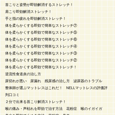
首こりと姿勢が即効解消するストレッチ！
肩こり即効解消ストレッチ！
手と指の疲れを即効解消ストレッチ！
体を柔らかくする即効で簡単なストレッチ⑦
体を柔らかくする即効で簡単なストレッチ⑤
体を柔らかくする即効で簡単なストレッチ⑥
体を柔らかくする即効で簡単なストレッチ④
体を柔らかくする即効で簡単なストレッチ③
体を柔らかくする即効で簡単なストレッチ②
体を柔らかくする即効で簡単なストレッチ！
逆流性食道炎の治し方
尿切れが悪い 尿漏れ 残尿感の治し方 泌尿器のトラブル
整体師が選ぶマットレスはこれだ！ NELLマットレスの評価評
判口コミ
２分で出来る首こり解消ストレッチ！
喉の痛み・声枯れを即効で治す方法 花粉症 喉のイガイガ