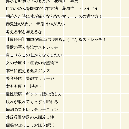
鼻水を即効で止める方法 花粉症 鼻炎
目のかゆみを即効で治す方法 花粉症 ドライアイ
朝起きた時に体が痛くならないマットレスの選び方！
赤鬼は○が悪い 青鬼は○○が悪い
考える暇を与えるな！
【最終回】開脚が簡単に出来るようになるストレッチ！
骨盤の歪みを治すストレッチ
肩こりをこの世からなくしたい
女の子座り・産後の骨盤矯正
本当に使える健康グッズ
美容整体・美顔マッサージ
太もも痩せ・脚やせ
慢性腰痛・ギックリ腰の治し方
疲れが取れてぐっすり眠れる
毎朝のストレッチルーティン
外反母趾や足の末端冷え性
便秘やぽっこりお腹を解消