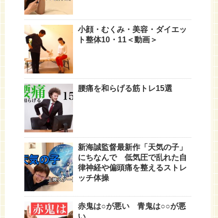
小顔・むくみ・美容・ダイエッ
ト整体10・11＜動画＞
腰痛を和らげる筋トレ15選
新海誠監督最新作「天気の子」
にちなんで 低気圧で乱れた自
律神経や偏頭痛を整えるストレ
ッチ体操
赤鬼は○が悪い 青鬼は○○が悪
い