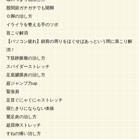
股関節ガチガチでも開脚
Ｏ脚の治し方
イライラを整える手のツボ
首こり解消
【パソコン疲れ】鎖骨の周りをほぐせばあっという間に肩こり解
消！
下肢静脈瘤の治し方
スパイダーストレッチ
足底腱膜炎の治し方
超ジャンプ力up
緊張肩
足首ぐにゃぐにゃストレッチ
寝たきりにならない体操
鵞足炎の治し方
超屈伸ストレッチ
すねの痛い治し方