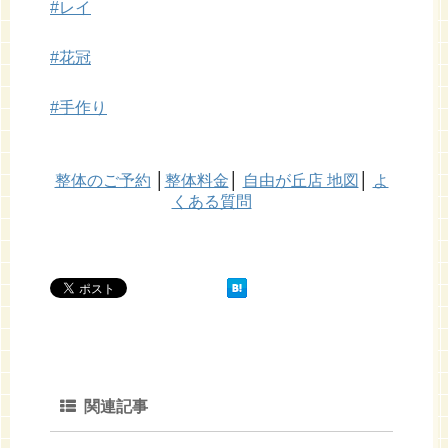
#
レイ
#
花冠
#
手作り
整体のご予約
│
整体料金
│
自由が丘店 地図
│
よ
くある質問
関連記事