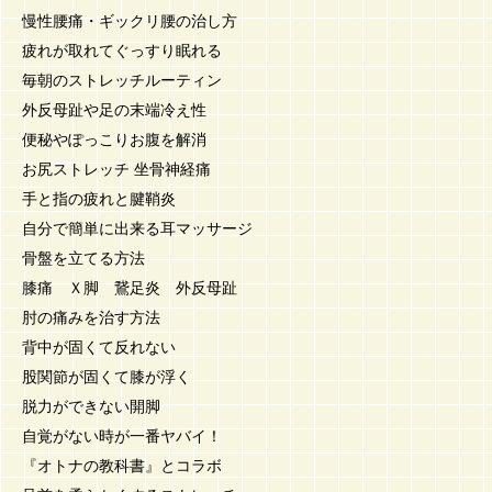
慢性腰痛・ギックリ腰の治し方
疲れが取れてぐっすり眠れる
毎朝のストレッチルーティン
外反母趾や足の末端冷え性
便秘やぽっこりお腹を解消
お尻ストレッチ 坐骨神経痛
手と指の疲れと腱鞘炎
自分で簡単に出来る耳マッサージ
骨盤を立てる方法
膝痛 Ｘ脚 鵞足炎 外反母趾
肘の痛みを治す方法
背中が固くて反れない
股関節が固くて膝が浮く
脱力ができない開脚
自覚がない時が一番ヤバイ！
『オトナの教科書』とコラボ