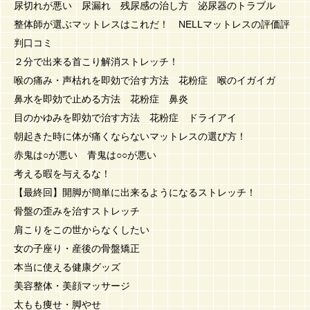
尿切れが悪い 尿漏れ 残尿感の治し方 泌尿器のトラブル
整体師が選ぶマットレスはこれだ！ NELLマットレスの評価評
判口コミ
２分で出来る首こり解消ストレッチ！
喉の痛み・声枯れを即効で治す方法 花粉症 喉のイガイガ
鼻水を即効で止める方法 花粉症 鼻炎
目のかゆみを即効で治す方法 花粉症 ドライアイ
朝起きた時に体が痛くならないマットレスの選び方！
赤鬼は○が悪い 青鬼は○○が悪い
考える暇を与えるな！
【最終回】開脚が簡単に出来るようになるストレッチ！
骨盤の歪みを治すストレッチ
肩こりをこの世からなくしたい
女の子座り・産後の骨盤矯正
本当に使える健康グッズ
美容整体・美顔マッサージ
太もも痩せ・脚やせ