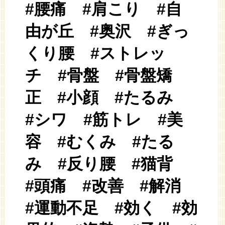
#腰痛 #肩こり #自
由が丘 #奥沢 #ぎっ
くり腰 #ストレッ
チ #骨盤 #骨盤矯
正 #小顔 #たるみ
#シワ #筋トレ #美
容 #むくみ #たる
み #反り腰 #猫背
#頭痛 #改善 #解消
#運動不足 #効く #効