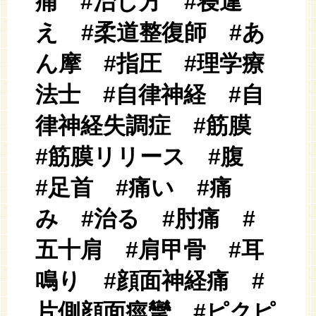
痛 #治し方 #寝違
え #柔道整復師 #あ
ん摩 #指圧 #理学療
法士 #自律神経 #自
律神経失調症 #筋膜
#筋膜リリース #腹
#足首 #痛い #痛
み #治る #肘痛 #
五十肩 #肩甲骨 #耳
鳴り #顔面神経痛 #
片側顔面痙攣 #ピクピ