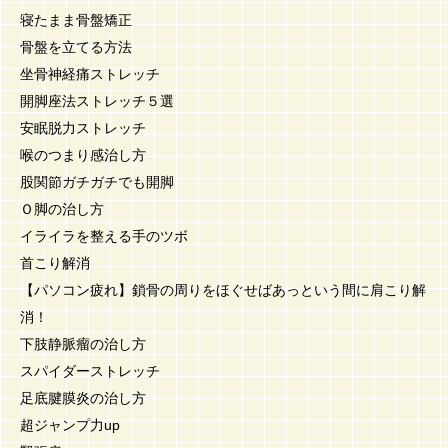
寝たまま骨盤矯正
骨盤を立てる方法
坐骨神経痛ストレッチ
開脚座法ストレッチ５選
安眠脱力ストレッチ
喉のつまり感治し方
股関節ガチガチでも開脚
Ｏ脚の治し方
イライラを整える手のツボ
首こり解消
【パソコン疲れ】鎖骨の周りをほぐせばあっという間に肩こり解
消！
下肢静脈瘤の治し方
スパイダーストレッチ
足底腱膜炎の治し方
超ジャンプ力up