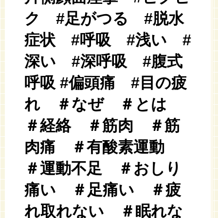
ク #足がつる #脱水
症状 #呼吸 #浅い #
深い #深呼吸 #腹式
呼吸 #偏頭痛 #目の疲
れ ＃なぜ ＃とは
＃経絡 ＃筋肉 ＃筋
肉痛 ＃有酸素運動
＃運動不足 ＃おしり
痛い ＃足痛い ＃疲
れ取れない ＃眠れな