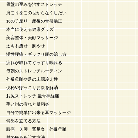
骨盤の歪みを治すストレッチ
肩こりをこの世からなくしたい
女の子座り・産後の骨盤矯正
本当に使える健康グッズ
美容整体・美顔マッサージ
太もも痩せ・脚やせ
慢性腰痛・ギックリ腰の治し方
疲れが取れてぐっすり眠れる
毎朝のストレッチルーティン
外反母趾や足の末端冷え性
便秘やぽっこりお腹を解消
お尻ストレッチ 坐骨神経痛
手と指の疲れと腱鞘炎
自分で簡単に出来る耳マッサージ
骨盤を立てる方法
膝痛 Ｘ脚 鵞足炎 外反母趾
肘の痛みを治す方法