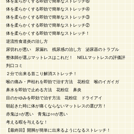
体を柔らかくする即効で簡単なストレッチ⑥
体を柔らかくする即効で簡単なストレッチ④
体を柔らかくする即効で簡単なストレッチ③
体を柔らかくする即効で簡単なストレッチ②
体を柔らかくする即効で簡単なストレッチ！
逆流性食道炎の治し方
尿切れが悪い 尿漏れ 残尿感の治し方 泌尿器のトラブル
整体師が選ぶマットレスはこれだ！ NELLマットレスの評価評
判口コミ
２分で出来る首こり解消ストレッチ！
喉の痛み・声枯れを即効で治す方法 花粉症 喉のイガイガ
鼻水を即効で止める方法 花粉症 鼻炎
目のかゆみを即効で治す方法 花粉症 ドライアイ
朝起きた時に体が痛くならないマットレスの選び方！
赤鬼は○が悪い 青鬼は○○が悪い
考える暇を与えるな！
【最終回】開脚が簡単に出来るようになるストレッチ！