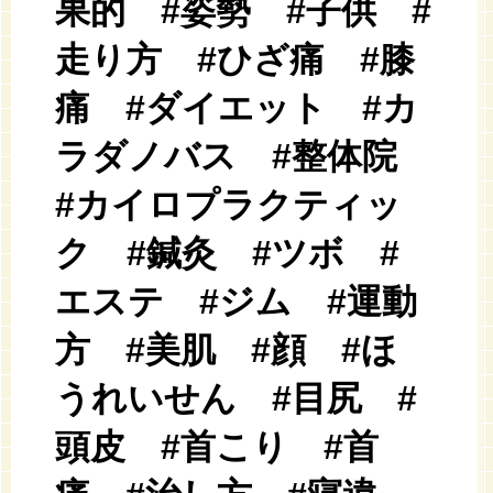
果的 #姿勢 #子供 #
走り方 #ひざ痛 #膝
痛 #ダイエット #カ
ラダノバス #整体院
#カイロプラクティッ
ク #鍼灸 #ツボ #
エステ #ジム #運動
方 #美肌 #顔 #ほ
うれいせん #目尻 #
頭皮 #首こり #首