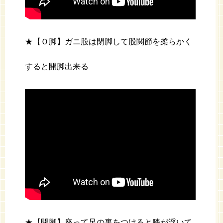
★【Ｏ脚】ガニ股は閉脚して股関節を柔らかく
すると開脚出来る
★【開脚】座って足の裏をつけると膝が浮いて