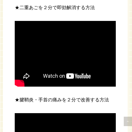
★二重あごを２分で即効解消する方法
★腱鞘炎・手首の痛みを２分で改善する方法