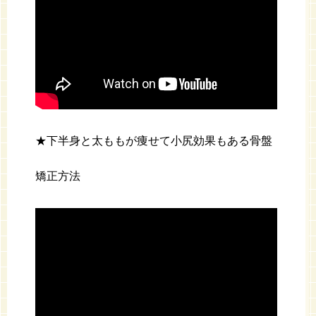
★下半身と太ももが痩せて小尻効果もある骨盤
矯正方法