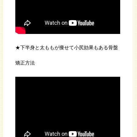
★下半身と太ももが痩せて小尻効果もある骨盤
矯正方法