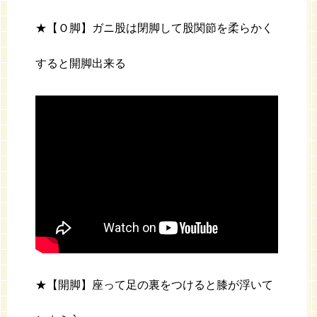
★【Ｏ脚】ガニ股は閉脚して股関節を柔らかく
すると開脚出来る
★【開脚】座って足の裏をつけると膝が浮いて