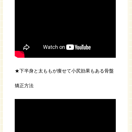
★下半身と太ももが痩せて小尻効果もある骨盤
矯正方法