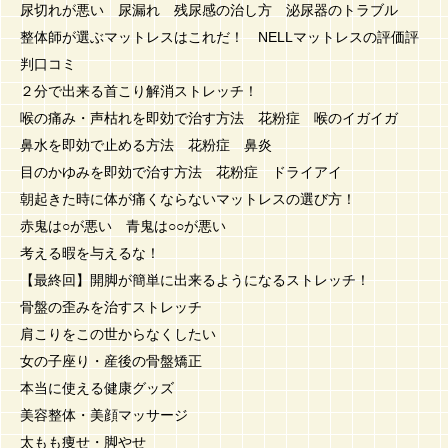
尿切れが悪い 尿漏れ 残尿感の治し方 泌尿器のトラブル
整体師が選ぶマットレスはこれだ！ NELLマットレスの評価評
判口コミ
２分で出来る首こり解消ストレッチ！
喉の痛み・声枯れを即効で治す方法 花粉症 喉のイガイガ
鼻水を即効で止める方法 花粉症 鼻炎
目のかゆみを即効で治す方法 花粉症 ドライアイ
朝起きた時に体が痛くならないマットレスの選び方！
赤鬼は○が悪い 青鬼は○○が悪い
考える暇を与えるな！
【最終回】開脚が簡単に出来るようになるストレッチ！
骨盤の歪みを治すストレッチ
肩こりをこの世からなくしたい
女の子座り・産後の骨盤矯正
本当に使える健康グッズ
美容整体・美顔マッサージ
太もも痩せ・脚やせ