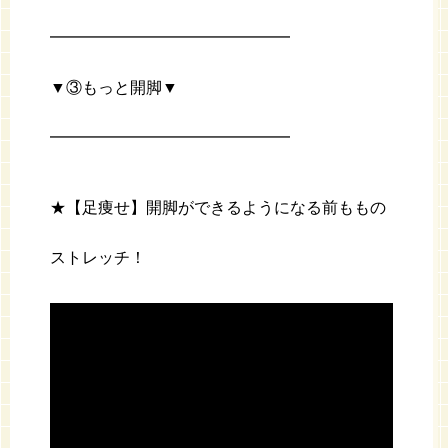
━━━━━━━━━━━━━━━
▼③もっと開脚▼
━━━━━━━━━━━━━━━
★【足痩せ】開脚ができるようになる前ももの
ストレッチ！