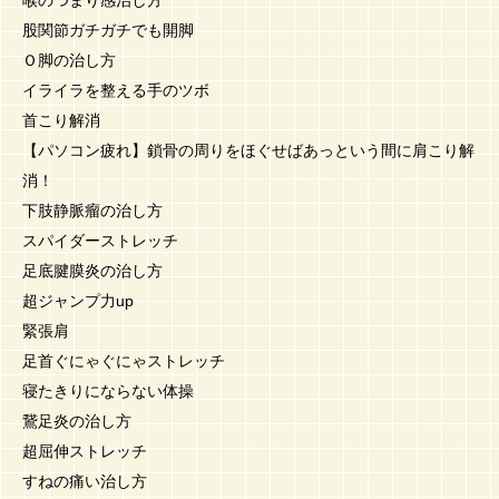
喉のつまり感治し方
股関節ガチガチでも開脚
Ｏ脚の治し方
イライラを整える手のツボ
首こり解消
【パソコン疲れ】鎖骨の周りをほぐせばあっという間に肩こり解
消！
下肢静脈瘤の治し方
スパイダーストレッチ
足底腱膜炎の治し方
超ジャンプ力up
緊張肩
足首ぐにゃぐにゃストレッチ
寝たきりにならない体操
鵞足炎の治し方
超屈伸ストレッチ
すねの痛い治し方