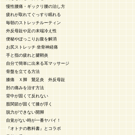
慢性腰痛・ギックリ腰の治し方
疲れが取れてぐっすり眠れる
毎朝のストレッチルーティン
外反母趾や足の末端冷え性
便秘やぽっこりお腹を解消
お尻ストレッチ 坐骨神経痛
手と指の疲れと腱鞘炎
自分で簡単に出来る耳マッサージ
骨盤を立てる方法
膝痛 Ｘ脚 鵞足炎 外反母趾
肘の痛みを治す方法
背中が固くて反れない
股関節が固くて膝が浮く
脱力ができない開脚
自覚がない時が一番ヤバイ！
『オトナの教科書』とコラボ