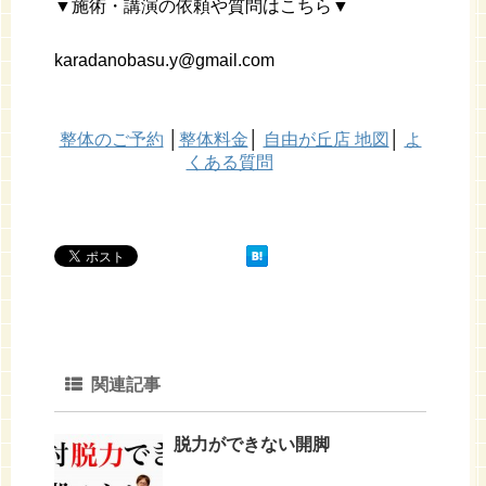
▼施術・講演の依頼や質問はこちら▼
karadanobasu.y@gmail.com
整体のご予約
│
整体料金
│
自由が丘店 地図
│
よ
くある質問
関連記事
脱力ができない開脚