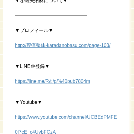
▼④磯矢拓麻について▼
━━━━━━━━━━━━━━━
▼プロフィール▼
http://腰痛整体-karadanobasu.com/page-103/
▼LINE＠登録▼
https://line.me/R/ti/p/%40pub7804m
▼Youtube▼
https://www.youtube.com/channel/UCBEdPMFE
0l7cE_c4UvbFOzA