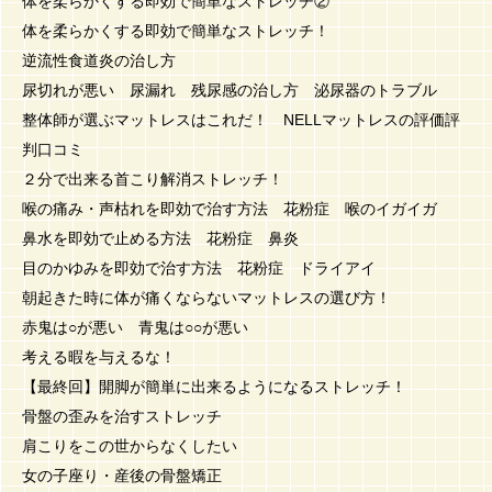
体を柔らかくする即効で簡単なストレッチ②
体を柔らかくする即効で簡単なストレッチ！
逆流性食道炎の治し方
尿切れが悪い 尿漏れ 残尿感の治し方 泌尿器のトラブル
整体師が選ぶマットレスはこれだ！ NELLマットレスの評価評
判口コミ
２分で出来る首こり解消ストレッチ！
喉の痛み・声枯れを即効で治す方法 花粉症 喉のイガイガ
鼻水を即効で止める方法 花粉症 鼻炎
目のかゆみを即効で治す方法 花粉症 ドライアイ
朝起きた時に体が痛くならないマットレスの選び方！
赤鬼は○が悪い 青鬼は○○が悪い
考える暇を与えるな！
【最終回】開脚が簡単に出来るようになるストレッチ！
骨盤の歪みを治すストレッチ
肩こりをこの世からなくしたい
女の子座り・産後の骨盤矯正