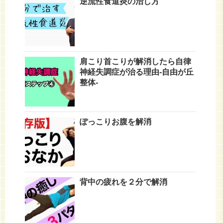
逆流性食道炎の治し方
肩こり首こりが解消したら自律
神経失調症が治る理由-自由が丘
整体-
ぽっこりお腹を解消
背中の疲れを２分で解消