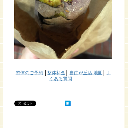
整体のご予約
│
整体料金
│
自由が丘店 地図
│
よ
くある質問