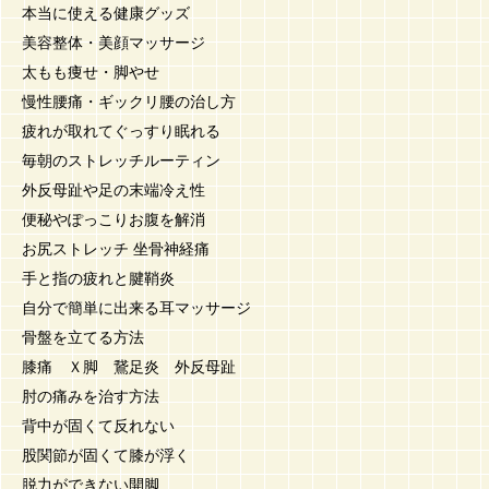
本当に使える健康グッズ
美容整体・美顔マッサージ
太もも痩せ・脚やせ
慢性腰痛・ギックリ腰の治し方
疲れが取れてぐっすり眠れる
毎朝のストレッチルーティン
外反母趾や足の末端冷え性
便秘やぽっこりお腹を解消
お尻ストレッチ 坐骨神経痛
手と指の疲れと腱鞘炎
自分で簡単に出来る耳マッサージ
骨盤を立てる方法
膝痛 Ｘ脚 鵞足炎 外反母趾
肘の痛みを治す方法
背中が固くて反れない
股関節が固くて膝が浮く
脱力ができない開脚