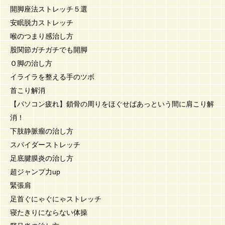
開脚座法ストレッチ５選
安眠脱力ストレッチ
喉のつまり感治し方
股関節ガチガチでも開脚
Ｏ脚の治し方
イライラを整える手のツボ
首こり解消
【パソコン疲れ】鎖骨の周りをほぐせばあっという間に肩こり解
消！
下肢静脈瘤の治し方
スパイダーストレッチ
足底腱膜炎の治し方
超ジャンプ力up
緊張肩
足首ぐにゃぐにゃストレッチ
寝たきりにならない体操