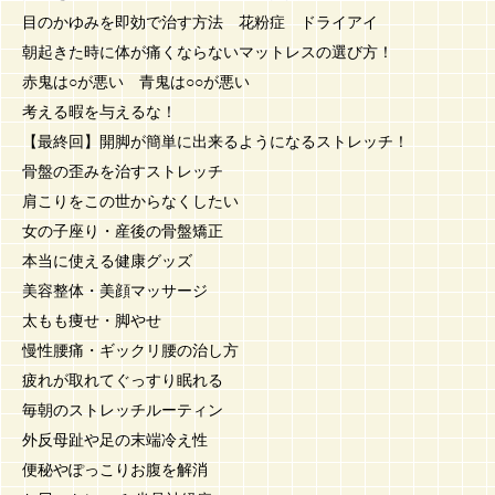
目のかゆみを即効で治す方法 花粉症 ドライアイ
朝起きた時に体が痛くならないマットレスの選び方！
赤鬼は○が悪い 青鬼は○○が悪い
考える暇を与えるな！
【最終回】開脚が簡単に出来るようになるストレッチ！
骨盤の歪みを治すストレッチ
肩こりをこの世からなくしたい
女の子座り・産後の骨盤矯正
本当に使える健康グッズ
美容整体・美顔マッサージ
太もも痩せ・脚やせ
慢性腰痛・ギックリ腰の治し方
疲れが取れてぐっすり眠れる
毎朝のストレッチルーティン
外反母趾や足の末端冷え性
便秘やぽっこりお腹を解消