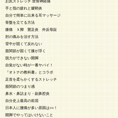
お尻ストレッチ 坐骨神経痛
手と指の疲れと腱鞘炎
自分で簡単に出来る耳マッサージ
骨盤を立てる方法
膝痛 Ｘ脚 鵞足炎 外反母趾
肘の痛みを治す方法
背中が固くて反れない
股関節が固くて膝が浮く
脱力ができない開脚
自覚がない時が一番ヤバイ！
『オトナの教科書』とコラボ
足首を柔らかくするストレッチ
股関節のつまり感
鼻水・鼻詰まり・副鼻腔炎
自分史上最高の前屈
日本人に腰痛が多い原因は○○！
開脚でやってはいけないこと