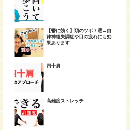
【鬱に効く】頭のツボ７選→自
律神経失調症や目の疲れにも効
果あります
四十肩
高難度ストレッチ