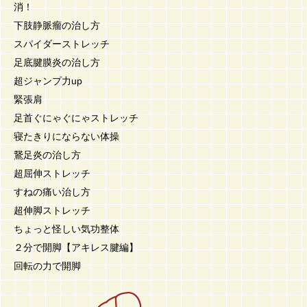
消！
下肢静脈瘤の治し方
スパイダーストレッチ
足底腱膜炎の治し方
超ジャンプ力up
緊張肩
足首ぐにゃぐにゃストレッチ
寝たきりにならない体操
鵞足炎の治し方
超屈伸ストレッチ
すねの痛い治し方
超伸脚ストレッチ
ちょっと怪しい気功整体
２分で開脚【アキレス腱編】
回転の力で開脚