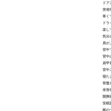
ドア
突発
寒く
ドラ
楽し
気分
肩が
背中
背中
肩甲
背中
寝た
骨盤
坐骨
開脚
安眠
喉の