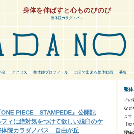
身体を伸ばすと心ものびのび
整体院カラダノバス
料金
アクセス
整体師プロフィール
自分で出来る整体動画
募集
整体
その
なぜ
ONE PIECE STAMPEDE』公開記
ます
ルフィに絶対気をつけて欲しい脱臼のケ
【効
整体院カラダノバス 自由が丘
腰痛の