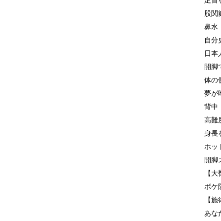
足首
股関
鼻水
自分
日本
開脚
体の
夢が
背中
高難
身長
ホッ
開脚
【大
ボケ
【施
あな