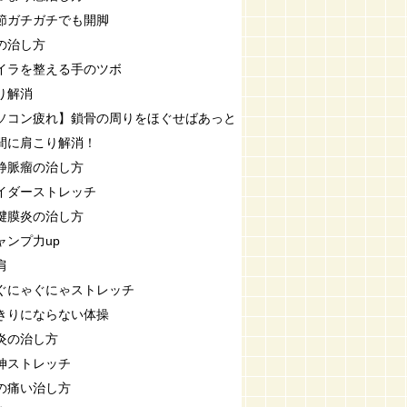
節ガチガチでも開脚
の治し方
イラを整える手のツボ
り解消
ソコン疲れ】鎖骨の周りをほぐせばあっと
間に肩こり解消！
静脈瘤の治し方
イダーストレッチ
腱膜炎の治し方
ャンプ力up
肩
ぐにゃぐにゃストレッチ
きりにならない体操
炎の治し方
伸ストレッチ
の痛い治し方