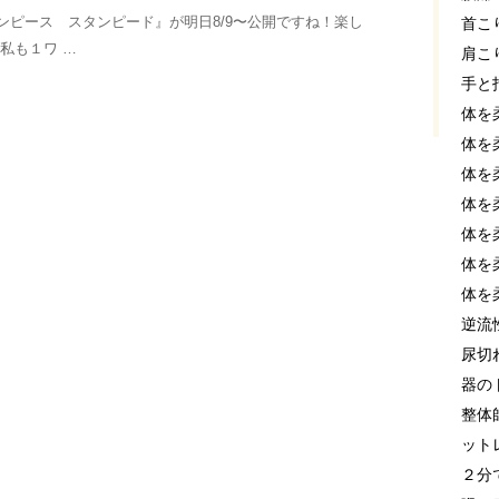
ンピース スタンピード』が明日8/9〜公開ですね！楽し
首こ
 私も１ワ …
肩こ
手と
体を
体を
体を
体を
体を
体を
体を
逆流
尿切
器の
整体
ット
２分