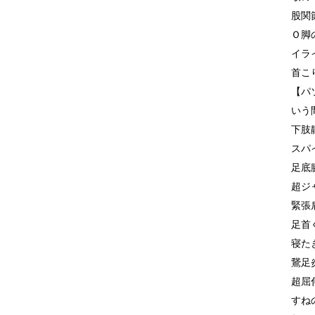
股関
Ｏ脚
イラ
首こ
【パ
いう
下肢
スパ
足底
超ジ
緊張
足首
寝た
鵞足
超屈
すね