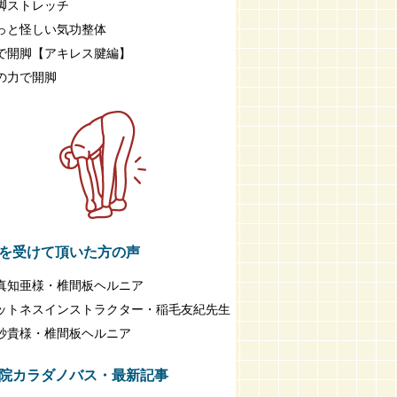
脚ストレッチ
っと怪しい気功整体
で開脚【アキレス腱編】
の力で開脚
を受けて頂いた方の声
真知亜様・椎間板ヘルニア
ットネスインストラクター・稲毛友紀先生
紗貴様・椎間板ヘルニア
院カラダノバス・最新記事