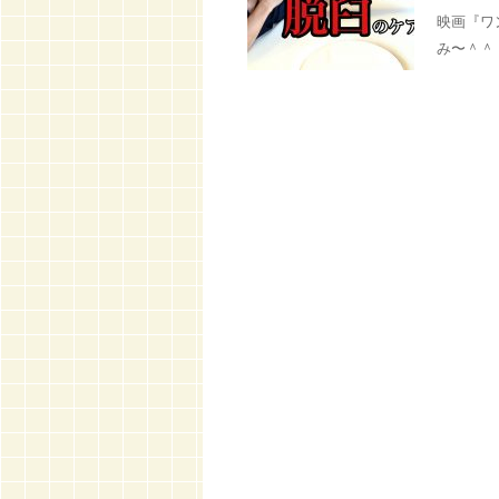
映画『ワ
み〜＾＾