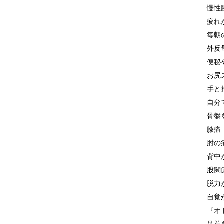
慢性
疲れ
毎朝
外反
便秘
お尻
手と
自分
骨盤
膝痛
肘の
背中
股関
脱力
自覚
『オ