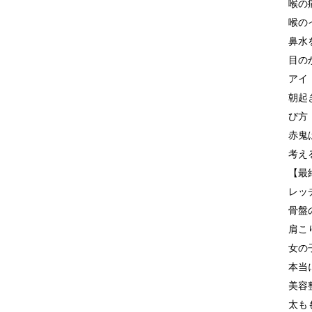
喉の
喉の
鼻水
目の
アイ
朝起
び方
赤鬼
考え
【最
レッ
骨盤
肩こ
女の
本当
美容
太も