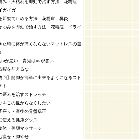
痛み・声枯れを即効で治す方法 花粉症
イガイガ
を即効で止める方法 花粉症 鼻炎
かゆみを即効で治す方法 花粉症 ドライ
きた時に体が痛くならないマットレスの選
！
は○が悪い 青鬼は○○が悪い
る暇を与えるな！
終回】開脚が簡単に出来るようになるスト
チ！
の歪みを治すストレッチ
りをこの世からなくしたい
子座り・産後の骨盤矯正
に使える健康グッズ
整体・美顔マッサージ
も痩せ・脚やせ