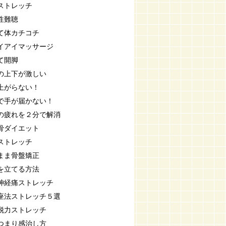
ストレッチ
性難聴
て体カチコチ
イアイマッサージ
て開脚
の上下が激しい
上がらない！
で手が届かない！
の疲れを２分で解消
骨ダイエット
ストレッチ
まま骨盤矯正
を立てる方法
神経痛ストレッチ
座法ストレッチ５選
脱力ストレッチ
つまり感治し方