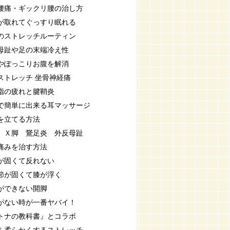
腰痛・ギックリ腰の治し方
が取れてぐっすり眠れる
のストレッチルーティン
母趾や足の末端冷え性
やぽっこりお腹を解消
ストレッチ 坐骨神経痛
指の疲れと腱鞘炎
で簡単に出来る耳マッサージ
を立てる方法
 Ｘ脚 鵞足炎 外反母趾
痛みを治す方法
が固くて反れない
節が固くて膝が浮く
ができない開脚
がない時が一番ヤバイ！
トナの教科書』とコラボ