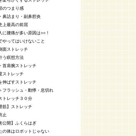
を柔らかくするストレッチ
節のつまり感
・鼻詰まり・副鼻腔炎
史上最高の前屈
人に腰痛が多い原因は○○！
でやってはいけないこと
側面ストレッチ
叶う瞑想方法
・首肩腕ストレッチ
度ストレッチ
を伸ばすストレッチ
トフラッシュ・動悸・息切れ
ストレッチ３０分
臀筋】ストレッチ
防止
術公開】ふくらはぎ
たの体はロボットじゃない