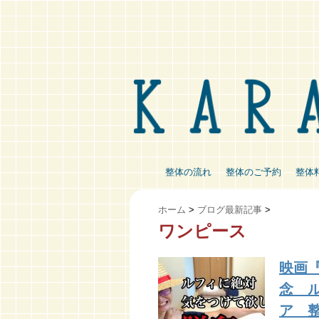
整体の流れ
整体のご予約
整体
ホーム
>
ブログ最新記事
>
ワンピース
映画『
念 
ア 