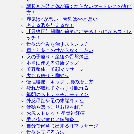
イ
朝起きた時に体が痛くならないマットレスの選び
方！
赤鬼は○が悪い 青鬼は○○が悪い
考える暇を与えるな！
【最終回】開脚が簡単に出来るようになるストレ
ッチ！
骨盤の歪みを治すストレッチ
肩こりをこの世からなくしたい
女の子座り・産後の骨盤矯正
本当に使える健康グッズ
美容整体・美顔マッサージ
太もも痩せ・脚やせ
慢性腰痛・ギックリ腰の治し方
疲れが取れてぐっすり眠れる
毎朝のストレッチルーティン
外反母趾や足の末端冷え性
便秘やぽっこりお腹を解消
お尻ストレッチ 坐骨神経痛
手と指の疲れと腱鞘炎
自分で簡単に出来る耳マッサージ
骨盤を立てる方法