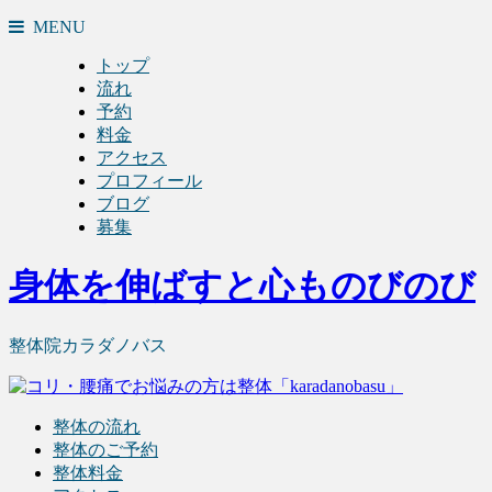
MENU
トップ
流れ
予約
料金
アクセス
プロフィール
ブログ
募集
身体を伸ばすと心ものびのび
整体院カラダノバス
整体の流れ
整体のご予約
整体料金