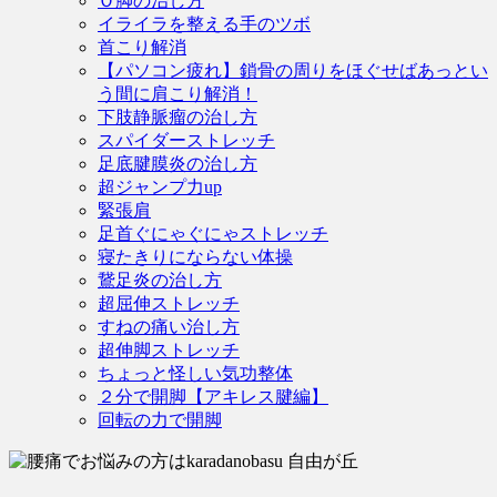
Ｏ脚の治し方
イライラを整える手のツボ
首こり解消
【パソコン疲れ】鎖骨の周りをほぐせばあっとい
う間に肩こり解消！
下肢静脈瘤の治し方
スパイダーストレッチ
足底腱膜炎の治し方
超ジャンプ力up
緊張肩
足首ぐにゃぐにゃストレッチ
寝たきりにならない体操
鵞足炎の治し方
超屈伸ストレッチ
すねの痛い治し方
超伸脚ストレッチ
ちょっと怪しい気功整体
２分で開脚【アキレス腱編】
回転の力で開脚