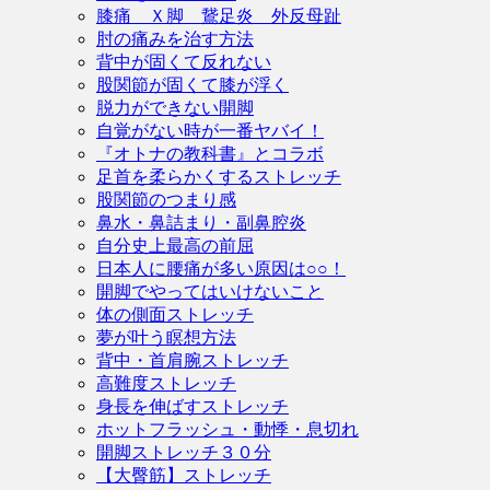
膝痛 Ｘ脚 鵞足炎 外反母趾
肘の痛みを治す方法
背中が固くて反れない
股関節が固くて膝が浮く
脱力ができない開脚
自覚がない時が一番ヤバイ！
『オトナの教科書』とコラボ
足首を柔らかくするストレッチ
股関節のつまり感
鼻水・鼻詰まり・副鼻腔炎
自分史上最高の前屈
日本人に腰痛が多い原因は○○！
開脚でやってはいけないこと
体の側面ストレッチ
夢が叶う瞑想方法
背中・首肩腕ストレッチ
高難度ストレッチ
身長を伸ばすストレッチ
ホットフラッシュ・動悸・息切れ
開脚ストレッチ３０分
【大臀筋】ストレッチ