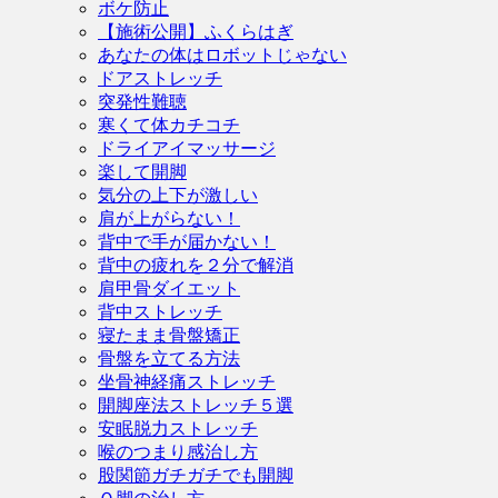
ボケ防止
【施術公開】ふくらはぎ
あなたの体はロボットじゃない
ドアストレッチ
突発性難聴
寒くて体カチコチ
ドライアイマッサージ
楽して開脚
気分の上下が激しい
肩が上がらない！
背中で手が届かない！
背中の疲れを２分で解消
肩甲骨ダイエット
背中ストレッチ
寝たまま骨盤矯正
骨盤を立てる方法
坐骨神経痛ストレッチ
開脚座法ストレッチ５選
安眠脱力ストレッチ
喉のつまり感治し方
股関節ガチガチでも開脚