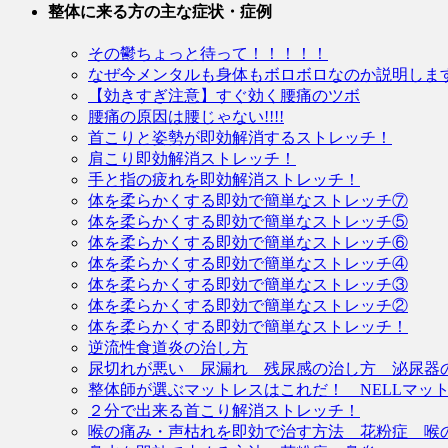
整体に来る方の主な症状・症例
その鬱ちょっと待って！！！！！
なぜ今メンタルも身体もボロボロなのか説明しま
【効きすぎ注意】すぐ効く腰痛のツボ
腰痛の原因は腰じゃない!!!!
首こりと姿勢が即効解消するストレッチ！
肩こり即効解消ストレッチ！
手と指の疲れを即効解消ストレッチ！
体を柔らかくする即効で簡単なストレッチ⑦
体を柔らかくする即効で簡単なストレッチ⑤
体を柔らかくする即効で簡単なストレッチ⑥
体を柔らかくする即効で簡単なストレッチ④
体を柔らかくする即効で簡単なストレッチ③
体を柔らかくする即効で簡単なストレッチ②
体を柔らかくする即効で簡単なストレッチ！
逆流性食道炎の治し方
尿切れが悪い 尿漏れ 残尿感の治し方 泌尿器
整体師が選ぶマットレスはこれだ！ NELLマッ
２分で出来る首こり解消ストレッチ！
喉の痛み・声枯れを即効で治す方法 花粉症 喉