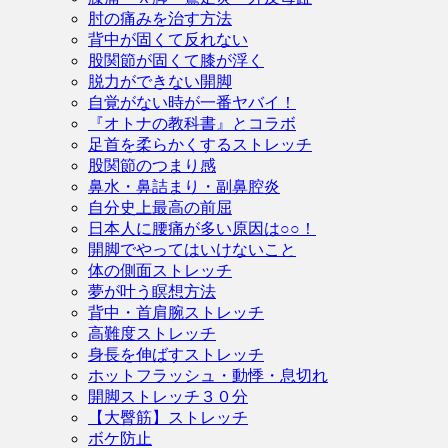
肘の痛みを治す方法
背中が固くて反れない
股関節が固くて膝が浮く
脱力ができない開脚
自覚がない時が一番ヤバイ！
『オトナの教科書』とコラボ
足首を柔らかくするストレッチ
股関節のつまり感
鼻水・鼻詰まり・副鼻腔炎
自分史上最高の前屈
日本人に腰痛が多い原因は○○！
開脚でやってはいけないこと
体の側面ストレッチ
夢が叶う瞑想方法
背中・首肩腕ストレッチ
高難度ストレッチ
身長を伸ばすストレッチ
ホットフラッシュ・動悸・息切れ
開脚ストレッチ３０分
【大臀筋】ストレッチ
ボケ防止