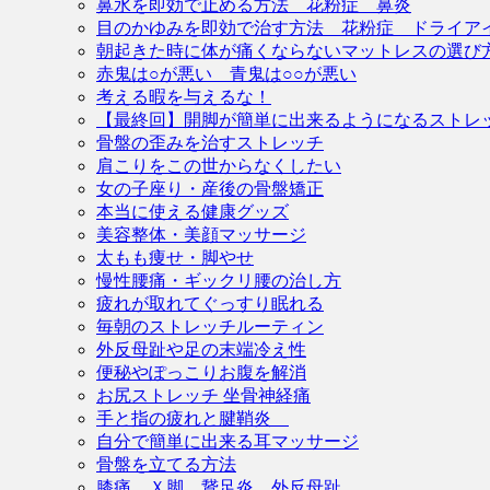
鼻水を即効で止める方法 花粉症 鼻炎
目のかゆみを即効で治す方法 花粉症 ドライア
朝起きた時に体が痛くならないマットレスの選び
赤鬼は○が悪い 青鬼は○○が悪い
考える暇を与えるな！
【最終回】開脚が簡単に出来るようになるストレ
骨盤の歪みを治すストレッチ
肩こりをこの世からなくしたい
女の子座り・産後の骨盤矯正
本当に使える健康グッズ
美容整体・美顔マッサージ
太もも痩せ・脚やせ
慢性腰痛・ギックリ腰の治し方
疲れが取れてぐっすり眠れる
毎朝のストレッチルーティン
外反母趾や足の末端冷え性
便秘やぽっこりお腹を解消
お尻ストレッチ 坐骨神経痛
手と指の疲れと腱鞘炎
自分で簡単に出来る耳マッサージ
骨盤を立てる方法
膝痛 Ｘ脚 鵞足炎 外反母趾