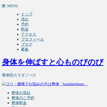
MENU
トップ
流れ
予約
料金
アクセス
プロフィール
ブログ
募集
身体を伸ばすと心ものびのび
整体院カラダノバス
整体の流れ
整体のご予約
整体料金