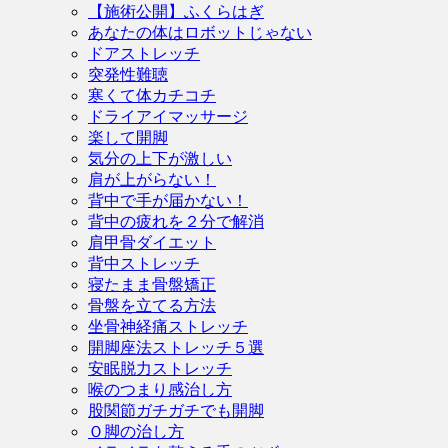
【施術公開】ふくらはぎ
あなたの体はロボットじゃない
ドアストレッチ
突発性難聴
寒くて体カチコチ
ドライアイマッサージ
楽して開脚
気分の上下が激しい
肩が上がらない！
背中で手が届かない！
背中の疲れを２分で解消
肩甲骨ダイエット
背中ストレッチ
寝たまま骨盤矯正
骨盤を立てる方法
坐骨神経痛ストレッチ
開脚座法ストレッチ５選
安眠脱力ストレッチ
喉のつまり感治し方
股関節ガチガチでも開脚
Ｏ脚の治し方