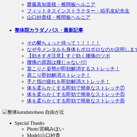
齋藤真知亜様・椎間板ヘルニア
フィットネスインストラクター・稲毛友紀先生
山口紗貴様・椎間板ヘルニア
整体院カラダノバス・最新記事
その鬱ちょっと待って！！！！！
なぜ今メンタルも身体もボロボロなのか説明しま
【効きすぎ注意】すぐ効く腰痛のツボ
腰痛の原因は腰じゃない!!!!
首こりと姿勢が即効解消するストレッチ！
肩こり即効解消ストレッチ！
手と指の疲れを即効解消ストレッチ！
体を柔らかくする即効で簡単なストレッチ⑦
体を柔らかくする即効で簡単なストレッチ⑤
体を柔らかくする即効で簡単なストレッチ⑥
Special Thanks
Photo:宮嶋みほい
Model:山口紗貴