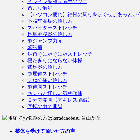
イライラを整える手のツボ
首こり解消
【パソコン疲れ】鎖骨の周りをほぐせばあっとい
下肢静脈瘤の治し方
スパイダーストレッチ
足底腱膜炎の治し方
超ジャンプ力up
緊張肩
足首ぐにゃぐにゃストレッチ
寝たきりにならない体操
鵞足炎の治し方
超屈伸ストレッチ
すねの痛い治し方
超伸脚ストレッチ
ちょっと怪しい気功整体
２分で開脚【アキレス腱編】
回転の力で開脚
整体を受けて頂いた方の声