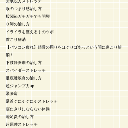
安眠脱力ストレッチ
喉のつまり感治し方
股関節ガチガチでも開脚
Ｏ脚の治し方
イライラを整える手のツボ
首こり解消
【パソコン疲れ】鎖骨の周りをほぐせばあっという間に肩こり解
消！
下肢静脈瘤の治し方
スパイダーストレッチ
足底腱膜炎の治し方
超ジャンプ力up
緊張肩
足首ぐにゃぐにゃストレッチ
寝たきりにならない体操
鵞足炎の治し方
超屈伸ストレッチ