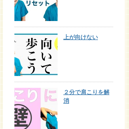
上が向けない
２分で肩こりを解
消