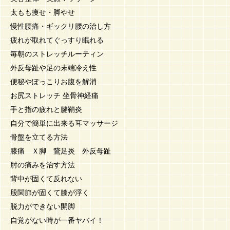
太もも痩せ・脚やせ
慢性腰痛・ギックリ腰の治し方
疲れが取れてぐっすり眠れる
毎朝のストレッチルーティン
外反母趾や足の末端冷え性
便秘やぽっこりお腹を解消
お尻ストレッチ 坐骨神経痛
手と指の疲れと腱鞘炎
自分で簡単に出来る耳マッサージ
骨盤を立てる方法
膝痛 Ｘ脚 鵞足炎 外反母趾
肘の痛みを治す方法
背中が固くて反れない
股関節が固くて膝が浮く
脱力ができない開脚
自覚がない時が一番ヤバイ！