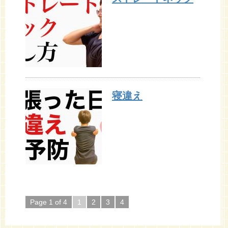
寝違え
Page 1 of 4
1
2
3
4