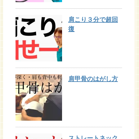
肩こり３分で超回
復
肩甲骨のはがし方
ストレートネック