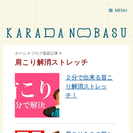
MENU
ホーム
>
ブログ最新記事
>
肩こり解消ストレッチ
２分で出来る首こ
り解消ストレッ
チ！