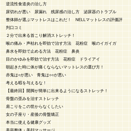
逆流性食道炎の治し方
尿切れが悪い 尿漏れ 残尿感の治し方 泌尿器のトラブル
整体師が選ぶマットレスはこれだ！ NELLマットレスの評価評
判口コミ
２分で出来る首こり解消ストレッチ！
喉の痛み・声枯れを即効で治す方法 花粉症 喉のイガイガ
鼻水を即効で止める方法 花粉症 鼻炎
目のかゆみを即効で治す方法 花粉症 ドライアイ
朝起きた時に体が痛くならないマットレスの選び方！
赤鬼は○が悪い 青鬼は○○が悪い
考える暇を与えるな！
【最終回】開脚が簡単に出来るようになるストレッチ！
骨盤の歪みを治すストレッチ
肩こりをこの世からなくしたい
女の子座り・産後の骨盤矯正
本当に使える健康グッズ
美容整体・美顔マッサージ