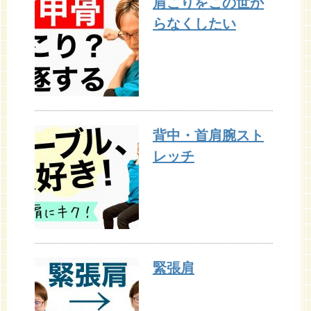
肩こりをこの世か
らなくしたい
背中・首肩腕スト
レッチ
緊張肩