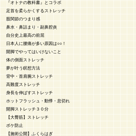
『オトナの教科書』とコラボ
足首を柔らかくするストレッチ
股関節のつまり感
鼻水・鼻詰まり・副鼻腔炎
自分史上最高の前屈
日本人に腰痛が多い原因は○○！
開脚でやってはいけないこと
体の側面ストレッチ
夢が叶う瞑想方法
背中・首肩腕ストレッチ
高難度ストレッチ
身長を伸ばすストレッチ
ホットフラッシュ・動悸・息切れ
開脚ストレッチ３０分
【大臀筋】ストレッチ
ボケ防止
【施術公開】ふくらはぎ