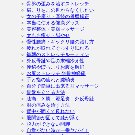
骨盤の歪みを治すストレッチ
肩こりをこの世からなくしたい
女の子座り・産後の骨盤矯正
本当に使える健康グッズ
美容整体・美顔マッサージ
太もも痩せ・脚やせ
慢性腰痛・ギックリ腰の治し方
疲れが取れてぐっすり眠れる
毎朝のストレッチルーティン
外反母趾や足の末端冷え性
便秘やぽっこりお腹を解消
お尻ストレッチ 坐骨神経痛
手と指の疲れと腱鞘炎
自分で簡単に出来る耳マッサージ
骨盤を立てる方法
膝痛 Ｘ脚 鵞足炎 外反母趾
肘の痛みを治す方法
背中が固くて反れない
股関節が固くて膝が浮く
脱力ができない開脚
自覚がない時が一番ヤバイ！