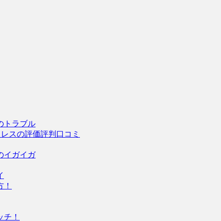
のトラブル
トレスの評価評判口コミ
のイガイガ
イ
方！
ッチ！