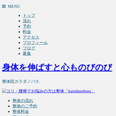
MENU
トップ
流れ
予約
料金
アクセス
プロフィール
ブログ
募集
身体を伸ばすと心ものびのび
整体院カラダノバス
整体の流れ
整体のご予約
整体料金