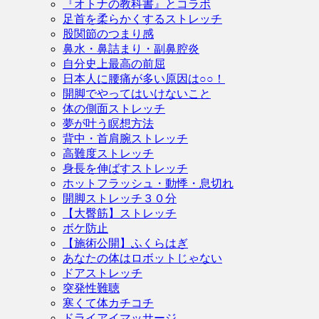
『オトナの教科書』とコラボ
足首を柔らかくするストレッチ
股関節のつまり感
鼻水・鼻詰まり・副鼻腔炎
自分史上最高の前屈
日本人に腰痛が多い原因は○○！
開脚でやってはいけないこと
体の側面ストレッチ
夢が叶う瞑想方法
背中・首肩腕ストレッチ
高難度ストレッチ
身長を伸ばすストレッチ
ホットフラッシュ・動悸・息切れ
開脚ストレッチ３０分
【大臀筋】ストレッチ
ボケ防止
【施術公開】ふくらはぎ
あなたの体はロボットじゃない
ドアストレッチ
突発性難聴
寒くて体カチコチ
ドライアイマッサージ