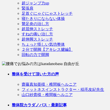
超ジャンプ力up
緊張肩
足首ぐにゃぐにゃストレッチ
寝たきりにならない体操
鵞足炎の治し方
超屈伸ストレッチ
すねの痛い治し方
超伸脚ストレッチ
ちょっと怪しい気功整体
２分で開脚【アキレス腱編】
回転の力で開脚
整体を受けて頂いた方の声
齋藤真知亜様・椎間板ヘルニア
フィットネスインストラクター・稲毛友紀先生
山口紗貴様・椎間板ヘルニア
整体院カラダノバス・最新記事