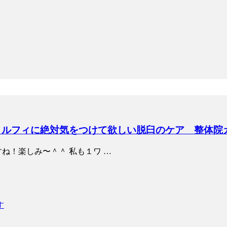
開記念 ルフィに絶対気をつけて欲しい脱臼のケア 整体
ね！楽しみ〜＾＾ 私も１ワ …
す