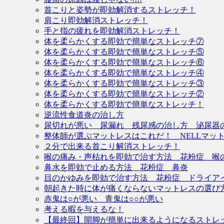
首こりと姿勢が即効解消するストレッチ！
肩こり即効解消ストレッチ！
手と指の疲れを即効解消ストレッチ！
体を柔らかくする即効で簡単なストレッチ⑦
体を柔らかくする即効で簡単なストレッチ⑤
体を柔らかくする即効で簡単なストレッチ⑥
体を柔らかくする即効で簡単なストレッチ④
体を柔らかくする即効で簡単なストレッチ③
体を柔らかくする即効で簡単なストレッチ②
体を柔らかくする即効で簡単なストレッチ！
逆流性食道炎の治し方
尿切れが悪い 尿漏れ 残尿感の治し方 泌尿器
整体師が選ぶマットレスはこれだ！ NELLマッ
２分で出来る首こり解消ストレッチ！
喉の痛み・声枯れを即効で治す方法 花粉症 喉
鼻水を即効で止める方法 花粉症 鼻炎
目のかゆみを即効で治す方法 花粉症 ドライア
朝起きた時に体が痛くならないマットレスの選び
赤鬼は○が悪い 青鬼は○○が悪い
考える暇を与えるな！
【最終回】開脚が簡単に出来るようになるストレ