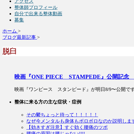
アクセス
整体師プロフィール
自分で出来る整体動画
募集
ホーム
>
ブログ最新記事
>
脱臼
映画『ONE PIECE STAMPEDE』公
映画『ワンピース スタンピード』が明日8/9〜公開です
整体に来る方の主な症状・症例
その鬱ちょっと待って！！！！！
なぜ今メンタルも身体もボロボロなのか説明しま
【効きすぎ注意】すぐ効く腰痛のツボ
腰痛の原因は腰じゃない!!!!