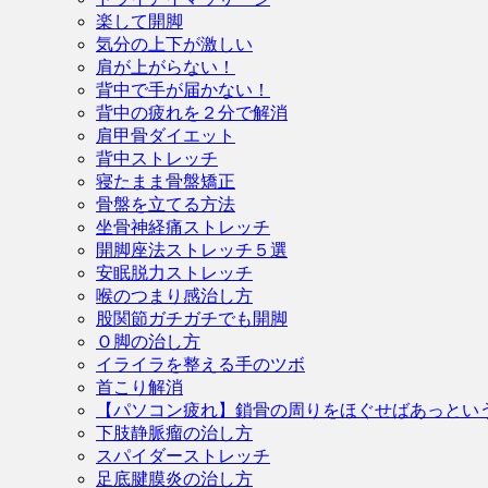
楽して開脚
気分の上下が激しい
肩が上がらない！
背中で手が届かない！
背中の疲れを２分で解消
肩甲骨ダイエット
背中ストレッチ
寝たまま骨盤矯正
骨盤を立てる方法
坐骨神経痛ストレッチ
開脚座法ストレッチ５選
安眠脱力ストレッチ
喉のつまり感治し方
股関節ガチガチでも開脚
Ｏ脚の治し方
イライラを整える手のツボ
首こり解消
【パソコン疲れ】鎖骨の周りをほぐせばあっとい
下肢静脈瘤の治し方
スパイダーストレッチ
足底腱膜炎の治し方