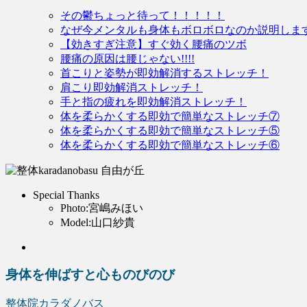
その鬱ちょっと待って！！！！！
なぜ今メンタルも身体もボロボロなのか説明しま
【効きすぎ注意】すぐ効く腰痛のツボ
腰痛の原因は腰じゃない!!!!
首こりと姿勢が即効解消するストレッチ！
肩こり即効解消ストレッチ！
手と指の疲れを即効解消ストレッチ！
体を柔らかくする即効で簡単なストレッチ⑦
体を柔らかくする即効で簡単なストレッチ⑤
体を柔らかくする即効で簡単なストレッチ⑥
Special Thanks
Photo:宮嶋みほい
Model:山口紗貴
身体を伸ばすと心ものびのび
整体院カラダノバス